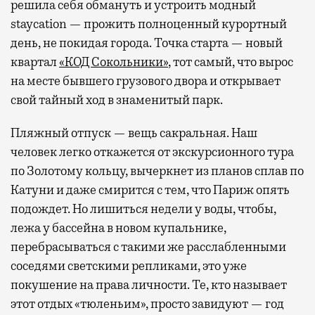
решила себя обмануть и устроить модный
staycation — прожить полноценный курортный
день, не покидая города. Точка старта — новый
квартал
«КОД Сокольники»
, тот самый, что вырос
на месте бывшего грузового двора и открывает
свой тайный ход в знаменитый парк.
Пляжный отпуск — вещь сакральная. Наш
человек легко откажется от экскурсионного тура
по Золотому кольцу, вычеркнет из планов сплав по
Катуни и даже смирится с тем, что Париж опять
подождет. Но лишиться недели у воды, чтобы,
лежа у бассейна в новом купальнике,
перебрасываться с такими же расслабленными
соседями светскими репликами, это уже
покушение на права личности. Те, кто называет
этот отдых «тюленьим», просто завидуют — год