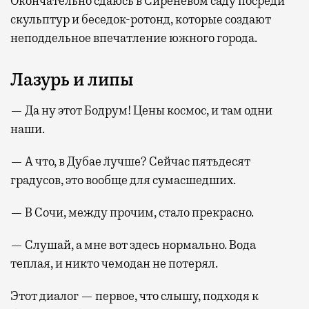
Окончательно сдаюсь в Сиреневом саду посреди
скульптур и беседок-ротонд, которые создают
неподдельное впечатление южного города.
Лазурь и липы
— Да ну этот Бодрум! Цены космос, и там одни
наши.
— А что, в Дубае лучше? Сейчас пятьдесят
градусов, это вообще для сумасшедших.
— В Сочи, между прочим, стало прекрасно.
— Слушай, а мне вот здесь нормально. Вода
теплая, и никто чемодан не потерял.
Этот диалог — первое, что слышу, подходя к