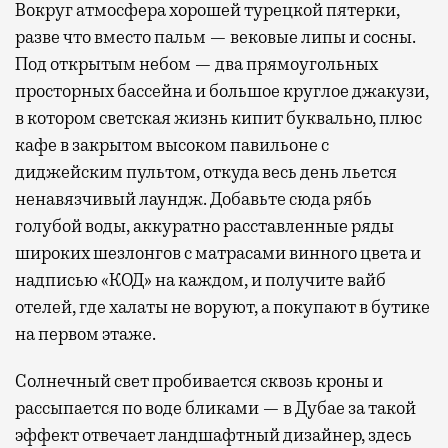
Вокруг атмосфера хорошей турецкой пятерки,
разве что вместо пальм — вековые липы и сосны.
Под открытым небом — два прямоугольных
просторных бассейна и большое круглое джакузи,
в котором светская жизнь кипит буквально, плюс
кафе в закрытом высоком павильоне с
диджейским пультом, откуда весь день льется
ненавязчивый лаундж. Добавьте сюда рябь
голубой воды, аккуратно расставленные ряды
широких шезлонгов с матрасами винного цвета и
надписью «КОД» на каждом, и получите вайб
отелей, где халаты не воруют, а покупают в бутике
на первом этаже.
Солнечный свет пробивается сквозь кроны и
рассыпается по воде бликами — в Дубае за такой
эффект отвечает ландшафтный дизайнер, здесь