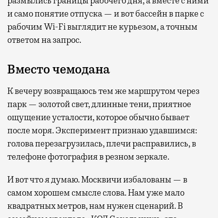
размылись границы рабочего дня, а вместе с ними
и само понятие отпуска — и вот бассейн в парке с
рабочим Wi-Fi выглядит не курьезом, а точным
ответом на запрос.
Вместо чемодана
К вечеру возвращаюсь тем же маршрутом через
парк — золотой свет, длинные тени, приятное
ощущение усталости, которое обычно бывает
после моря. Эксперимент признаю удавшимся:
голова перезагрузилась, плечи расправились, в
телефоне фотография в резном зеркале.
И вот что я думаю. Москвичи избалованы — в
самом хорошем смысле слова. Нам уже мало
квадратных метров, нам нужен сценарий. В