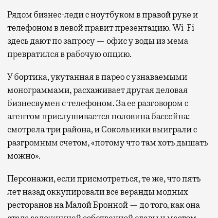
Рядом бизнес-леди с ноутбуком в правой руке и
телефоном в левой правит презентацию. Wi-Fi
здесь дают по запросу — офис у воды из мема
превратился в рабочую опцию.
У бортика, укутанная в парео с узнаваемыми
монограммами, расхаживает другая деловая
бизнесвумен с телефоном. За ее разговором с
агентом прислушивается половина бассейна:
смотрела три района, и Сокольники выиграли с
разгромным счетом, «потому что там хоть дышать
можно».
Персонажи, если присмотреться, те же, что пять
лет назад оккупировали все веранды модных
ресторанов на Малой Бронной — до того, как она
стала заложницей собственной славы и местом