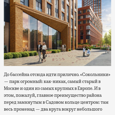
До бассейна отсюда идти прилично. «Сокольники»
— парк огромный: как-никак, самый старый в
Москве и один из самых крупных в Европе. И в
этом, пожалуй, главное преимущество района
перед замкнутым в Садовом кольце центром: там
весь променад — два круга вокруг небольшого