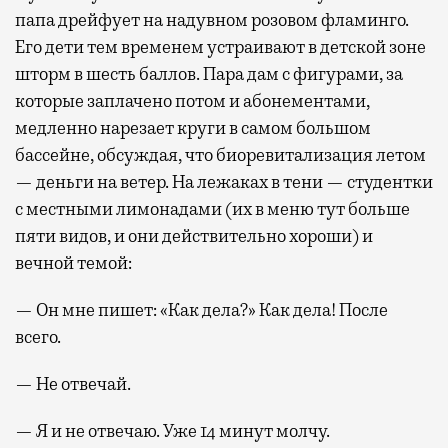
папа дрейфует на надувном розовом фламинго.
Его дети тем временем устраивают в детской зоне
шторм в шесть баллов. Пара дам с фигурами, за
которые заплачено потом и абонементами,
медленно нарезает круги в самом большом
бассейне, обсуждая, что биоревитализация летом
— деньги на ветер. На лежаках в тени — студентки
с местными лимонадами (их в меню тут больше
пяти видов, и они действительно хороши) и
вечной темой:
— Он мне пишет: «Как дела?» Как дела! После
всего.
— Не отвечай.
— Я и не отвечаю. Уже 14 минут молчу.