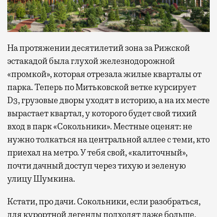
На протяжении десятилетий зона за Рижской
эстакадой была глухой железнодорожной
«промкой», которая отрезала жилые кварталы от
парка. Теперь по Митьковской ветке курсирует
D3, грузовые дворы уходят в историю, а на их месте
вырастает квартал, у которого будет свой тихий
вход в парк «Сокольники». Местные оценят: не
нужно толкаться на центральной аллее с теми, кто
приехал на метро. У тебя свой, «калиточный»,
почти дачный доступ через тихую и зеленую
улицу Шумкина.
Кстати, про дачи. Сокольники, если разобраться,
для курортной легенды подходят даже больше,