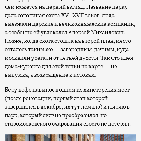
чем кажется на первый взгляд. Название парку
дала соколиная охота XV−XVII веков: сюда
выезжали царские и великокняжеские компании,
а особенно ей увлекался Алексей Михайлович.
Позже, когда охота отошла на второй план, место
осталось таким же — загородным, дачным, куда
москвичи убегали от летней духоты. Так что идея
дома-курорта для этой точки на карте — не
выдумка, а возвращение к истокам.
Беру кофе навынос в одном из хипстерских мест
(после реновации, первый этап которой
завершился в декабре, их тут немало) и ныряю в
парк, который сильно преобразился, но
старомосковского очарования своего не потерял.