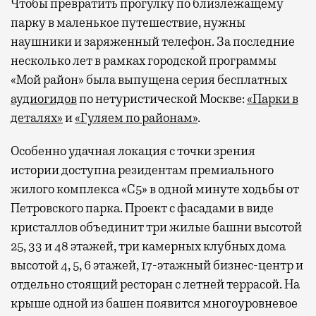
Чтобы превратить прогулку по близлежащему
парку в маленькое путешествие, нужны
наушники и заряженный телефон. За последние
несколько лет в рамках городской программы
«Мой район» была выпущена серия бесплатных
аудиогидов
по нетуристической Москве:
«Парки в
деталях»
и
«Гуляем по районам»
.
Особенно удачная локация с точки зрения
истории доступна резидентам премиального
жилого комплекса «С5»
в одной минуте ходьбы от
Петровского парка. Проект с фасадами в виде
кристаллов объединит три жилые башни высотой
25, 33 и 48 этажей, три камерных клубных дома
высотой 4, 5, 6 этажей, 17-этажный бизнес-центр и
отдельно стоящий ресторан с летней террасой. На
крыше одной из башен появится многоуровневое