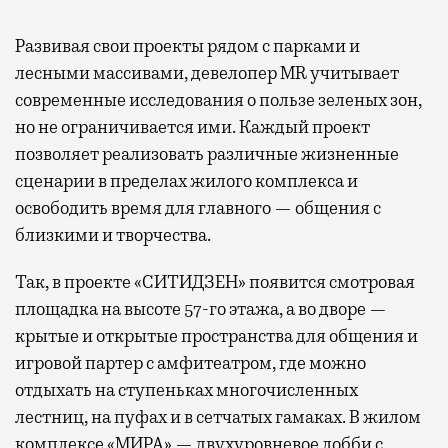
Развивая
свои проекты рядом с парками и
лесными массивами, девелопер MR учитывает
современные исследования о пользе зеленых зон,
но не ограничивается ими. Каждый проект
позволяет реализовать различные жизненные
сценарии в пределах жилого комплекса и
освободить время для главного — общения с
близкими и творчества.
Так, в проекте «СИТИДЗЕН» появится смотровая
площадка на высоте 57-го этажа, а во дворе —
крытые и открытые пространства для общения и
игровой партер с амфитеатром, где можно
отдыхать на ступеньках многочисленных
лестниц, на пуфах и в сетчатых гамаках. В жилом
комплексе «МИРА» — двухуровневое лобби с