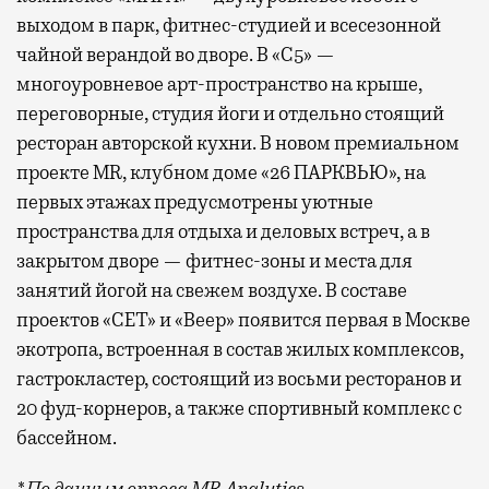
выходом в парк, фитнес-студией и всесезонной
чайной верандой во дворе. В «С5» —
многоуровневое арт-пространство на крыше,
переговорные, студия йоги и отдельно стоящий
ресторан авторской кухни. В новом премиальном
проекте MR, клубном доме «26 ПАРКВЬЮ», на
первых этажах предусмотрены уютные
пространства для отдыха и деловых встреч, а в
закрытом дворе — фитнес-зоны и места для
занятий йогой на свежем воздухе. В составе
проектов «СЕТ» и «Веер»
появится
первая в Москве
экотропа, встроенная в состав жилых комплексов,
гастрокластер, состоящий из восьми ресторанов и
20 фуд-корнеров, а также спортивный комплекс с
бассейном.
* По данным опроса MR Analytics