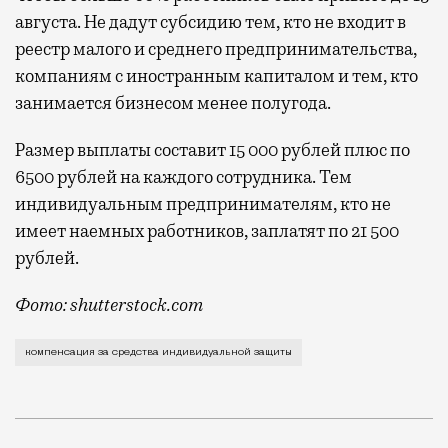
августа. Не дадут субсидию тем, кто не входит в
реестр малого и среднего предпринимательства,
компаниям с иностранным капиталом и тем, кто
занимается бизнесом менее полугода.
Размер выплаты составит 15 000 рублей плюс по
6500 рублей на каждого сотрудника. Тем
индивидуальным предпринимателям, кто не
имеет наемных работников, заплатят по 21 500
рублей.
Фото: shutterstock.com
Для компенсации расходов предпринимателей на сред
компенсация за средства индивидуальной защиты