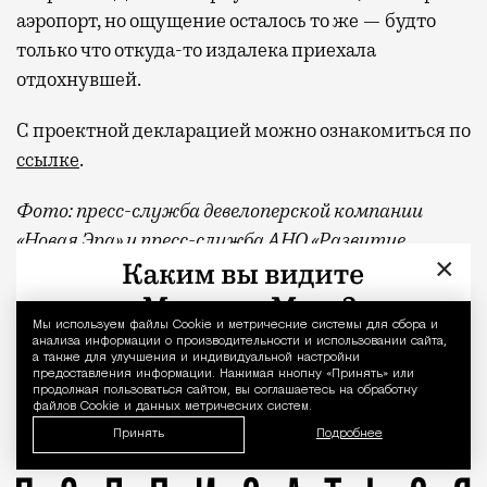
аэропорт, но ощущение осталось то же — будто
только что откуда-то издалека приехала
отдохнувшей.
С проектной декларацией можно ознакомиться по
ссылке
.
Фото:
пресс-служба девелоперской компании
«Новая Эра» и пресс-служба АНО «Развитие
×
парков»
Отпуск в этом году у меня кочует: сначала пе
Реклама
Мы используем файлы Сookie и метрические системы для сбора и
Уведомление 
анализа информации о производительности и использовании сайта,
а также для улучшения и индивидуальной настройки
квартал «КОД Сокольники»
предоставления информации. Нажимая кнопку «Принять» или
продолжая пользоваться сайтом, вы соглашаетесь на обработку
файлов Cookie и данных метрических систем.
Принять
Подробнее