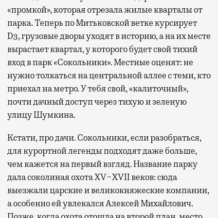
«промкой», которая отрезала жилые кварталы от
парка. Теперь по Митьковской ветке курсирует
D3, грузовые дворы уходят в историю, а на их месте
вырастает квартал, у которого будет свой тихий
вход в парк «Сокольники». Местные оценят: не
нужно толкаться на центральной аллее с теми, кто
приехал на метро. У тебя свой, «калиточный»,
почти дачный доступ через тихую и зеленую
улицу Шумкина.
Кстати, про дачи. Сокольники, если разобраться,
для курортной легенды подходят даже больше,
чем кажется на первый взгляд. Название парку
дала соколиная охота XV−XVII веков: сюда
выезжали царские и великокняжеские компании,
а особенно ей увлекался Алексей Михайлович.
Позже, когда охота отошла на второй план, место