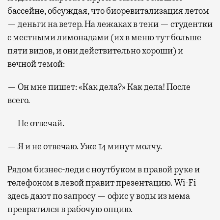
бассейне, обсуждая, что биоревитализация летом
— деньги на ветер. На лежаках в тени — студентки
с местными лимонадами (их в меню тут больше
пяти видов, и они действительно хороши) и
вечной темой:
— Он мне пишет: «Как дела?» Как дела! После
всего.
— Не отвечай.
— Я и не отвечаю. Уже 14 минут молчу.
Рядом бизнес-леди с ноутбуком в правой руке и
телефоном в левой правит презентацию. Wi-Fi
здесь дают по запросу — офис у воды из мема
превратился в рабочую опцию.