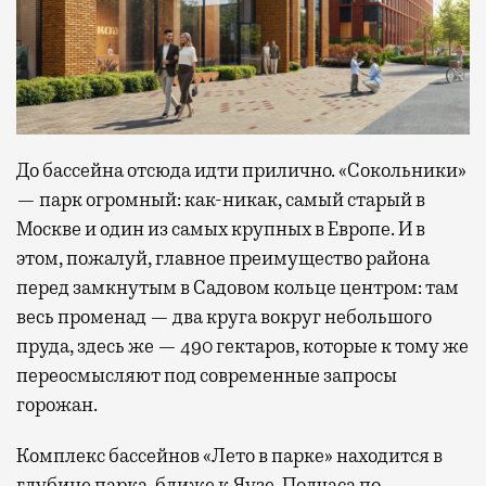
До бассейна отсюда идти прилично. «Сокольники»
— парк огромный: как-никак, самый старый в
Москве и один из самых крупных в Европе. И в
этом, пожалуй, главное преимущество района
перед замкнутым в Садовом кольце центром: там
весь променад — два круга вокруг небольшого
пруда, здесь же — 490 гектаров, которые к тому же
переосмысляют под современные запросы
горожан.
Комплекс бассейнов «Лето в парке» находится в
глубине парка, ближе к Яузе. Полчаса по