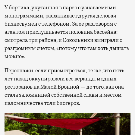
У бортика, укутанная в парео с узнаваемыми
монограммами, расхаживает другая деловая
бизнесвумен с телефоном. За ее разговором с
агентом прислушивается половина бассейна:
смотрела три района, и Сокольники выиграли с
разгромным счетом, «потому что там хоть дышать
можно».
Персонажи, если присмотреться, те же, что пять
лет назад оккупировали все веранды модных
ресторанов на Малой Бронной — до того, как она
стала заложницей собственной славы и местом
паломничества толп блогеров.