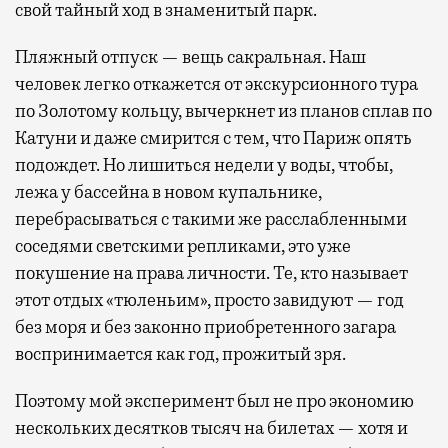
свой тайный ход в знаменитый парк.
Пляжный отпуск — вещь сакральная. Наш
человек легко откажется от экскурсионного тура
по Золотому кольцу, вычеркнет из планов сплав по
Катуни и даже смирится с тем, что Париж опять
подождет. Но лишиться недели у воды, чтобы,
лежа у бассейна в новом купальнике,
перебрасываться с такими же расслабленными
соседями светскими репликами, это уже
покушение на права личности. Те, кто называет
этот отдых «тюленьим», просто завидуют — год
без моря и без законно приобретенного загара
воспринимается как год, прожитый зря.
Поэтому мой эксперимент был не про экономию
нескольких десятков тысяч на билетах — хотя и