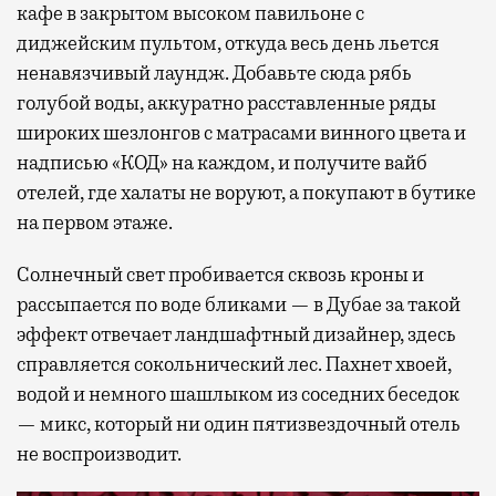
кафе в закрытом высоком павильоне с
диджейским пультом, откуда весь день льется
ненавязчивый лаундж. Добавьте сюда рябь
голубой воды, аккуратно расставленные ряды
широких шезлонгов с матрасами винного цвета и
надписью «КОД» на каждом, и получите вайб
отелей, где халаты не воруют, а покупают в бутике
на первом этаже.
Солнечный свет пробивается сквозь кроны и
рассыпается по воде бликами — в Дубае за такой
эффект отвечает ландшафтный дизайнер, здесь
справляется сокольнический лес. Пахнет хвоей,
водой и немного шашлыком из соседних беседок
— микс, который ни один пятизвездочный отель
не воспроизводит.