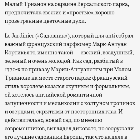
Малый Трианон на окраине Версальского парка,
предпочитала свежие и «простые», хорошо
проветренные цветочные духи.
Le Jardinier («Садовник»), который для ānti собрал
важный французский парфюмер Марк-Антуан
Кортикьято, именно такой — свежий, воздушный,
зеленый и очень молодой. Как сад, разбитый в
1770-х по приказу Марии-Антуанетты при Малом
Трианоне на месте старого парка: французский
стиль королеве казался скучным и формальным,
ей хотелось английской романтичной
запущенности и меланхолии с колтуном тропинок
и озерцами, скрытыми от посторонних глаз. И
действительно, новый сад, по мнению
современников, выглядел диковато, но сооружали
его лучшие садовники Европы, так что на деле в