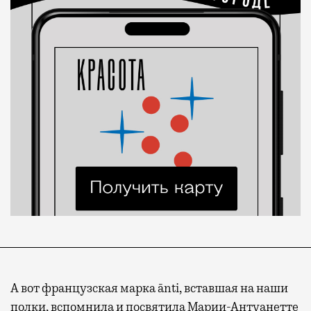
А вот французская марка ānti, вставшая на наши
полки, вспомнила и посвятила Марии-Антуанетте