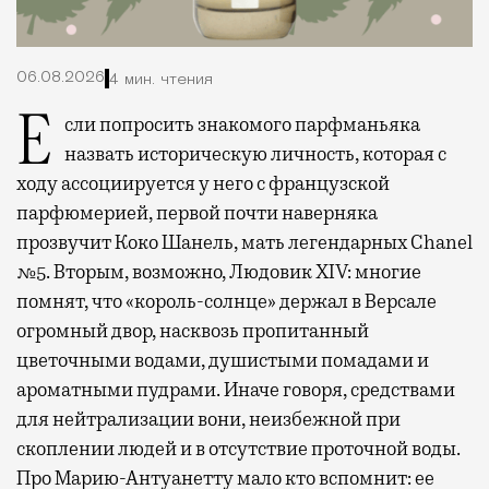
06.08.2026
4 мин. чтения
Если попросить знакомого парфманьяка
назвать историческую личность, которая с
ходу ассоциируется у него с французской
парфюмерией, первой почти наверняка
прозвучит Коко Шанель, мать легендарных Chanel
№5. Вторым, возможно, Людовик XIV: многие
помнят, что «король-солнце» держал в Версале
огромный двор, насквозь пропитанный
цветочными водами, душистыми помадами и
ароматными пудрами. Иначе говоря, средствами
для нейтрализации вони, неизбежной при
скоплении людей и в отсутствие проточной воды.
Про Марию-Антуанетту мало кто вспомнит: ее