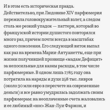
И в этом есть историческая правда.
Действительно, при Людовике XIV парфюмерия
пережила головокружительный взлет, а следом
столь же резкий упадок — паттерн, который во
французской истории душистого повторялся
много раз, причем почти всегда в масштабах
одного поколения. Его следующий виток выпал
как раз на времена Марии-Антуанетты, еще при
жизни получившей прозвище «мадам Дефицит»
за непосильные для казны расходы, в том числе
парфюмерные. В одном лишь 1785 году она
потратила на наряды и духи 258 тыс. ливров
(около 30 млн евро в пересчете на современные
деньги) и все равно умудрилась задолжать своим
парфюмерам: на неоплаченные счета жаловались
и ее любимый «нос» Жан-Луи Фаржон, и