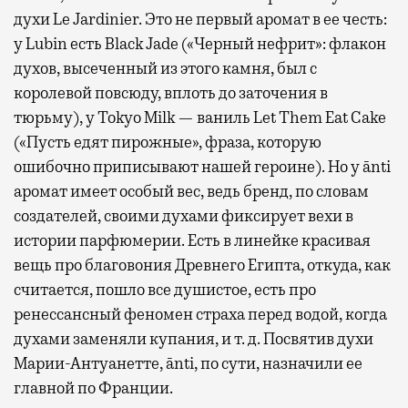
духи Le Jardinier. Это не первый аромат в ее честь:
у Lubin есть Black Jade («Черный нефрит»: флакон
духов, высеченный из этого камня, был с
королевой повсюду, вплоть до заточения в
тюрьму), у Tokyo Milk — ваниль Let Them Eat Cake
(«Пусть едят пирожные», фраза, которую
ошибочно приписывают нашей героине). Но у ānti
аромат имеет особый вес, ведь бренд, по словам
создателей, своими духами фиксирует вехи в
истории парфюмерии. Есть в линейке красивая
вещь про благовония Древнего Египта, откуда, как
считается, пошло все душистое, есть про
ренессансный феномен страха перед водой, когда
духами заменяли купания, и т. д. Посвятив духи
Марии-Антуанетте, ānti, по сути, назначили ее
главной по Франции.