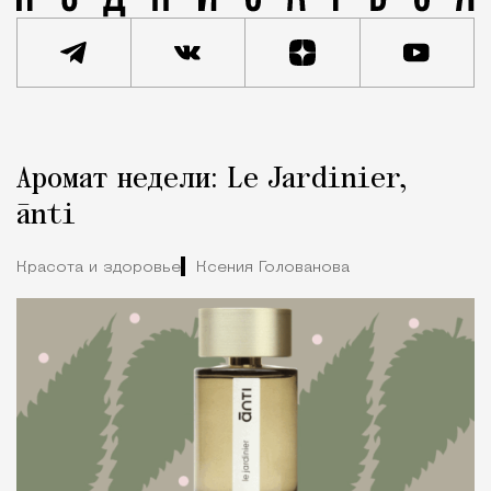
Реклама
Редакция Москвич Mag
Аромат недели: Le Jardinier,
Город
ānti
Красота и здоровье
Ксения Голованова