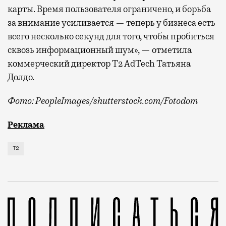
карты. Время пользователя ограничено, и борьба
за внимание усиливается — теперь у бизнеса есть
всего несколько секунд для того, чтобы пробиться
сквозь информационный шум», — отметила
коммерческий директор Т2 AdTech Татьяна
Долдо.
Фото: PeopleImages/shutterstock.com/Fotodom
Мобильный оператор Т2 изучил модели интернет-потр
Реклама
Т2