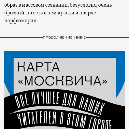
образ в массовом сознании, безусловно, очень
броский, но есть в нем краски и поярче
парфюмерии.
ПРОДОЛЖЕНИЕ НИЖЕ