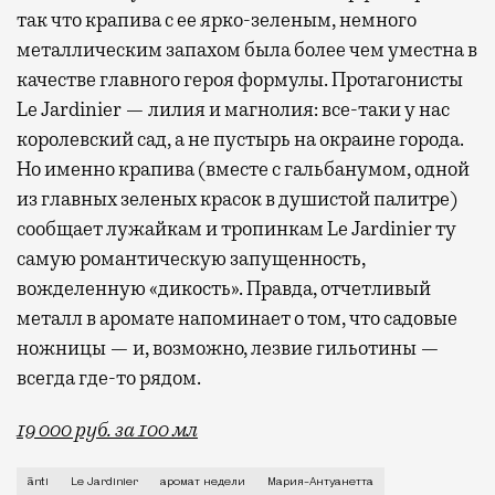
так что крапива с ее ярко-зеленым, немного
металлическим запахом была более чем уместна в
качестве главного героя формулы. Протагонисты
Le Jardinier — лилия и магнолия: все-таки у нас
королевский сад, а не пустырь на окраине города.
Но именно крапива (вместе с гальбанумом, одной
из главных зеленых красок в душистой палитре)
сообщает лужайкам и тропинкам Le Jardinier ту
самую романтическую запущенность,
вожделенную «дикость». Правда, отчетливый
металл в аромате напоминает о том, что садовые
ножницы — и, возможно, лезвие гильотины —
всегда где-то рядом.
19 000 руб. за 100 мл
Если попросить знакомого парфманьяка назвать исто
ānti
Le Jardinier
аромат недели
Мария-Антуанетта