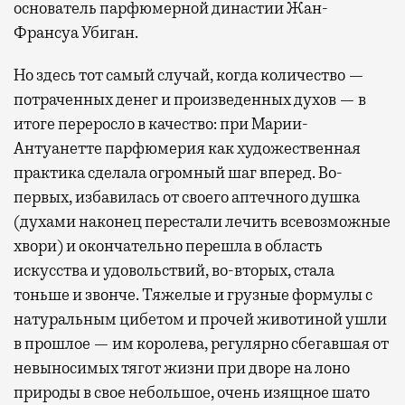
основатель парфюмерной династии Жан-
Франсуа Убиган.
Но здесь тот самый случай, когда количество —
потраченных денег и произведенных духов — в
итоге переросло в качество: при Марии-
Антуанетте парфюмерия как художественная
практика сделала огромный шаг вперед. Во-
первых, избавилась от своего аптечного душка
(духами наконец перестали лечить всевозможные
хвори) и окончательно перешла в область
искусства и удовольствий, во-вторых, стала
тоньше и звонче. Тяжелые и грузные формулы с
натуральным цибетом и прочей животиной ушли
в прошлое — им королева, регулярно cбегавшая от
невыносимых тягот жизни при дворе на лоно
природы в свое небольшое, очень изящное шато