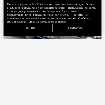
Мы используем файлы Сookie и метрические системы для сбора и
Уведомление 
анализа информации о производительности и использовании сайта,
а также для улучшения и индивидуальной настройки
предоставления информации. Нажимая кнопку «Принять» или
продолжая пользоваться сайтом, вы соглашаетесь на обработку
файлов Cookie и данных метрических систем.
Принять
Подробнее
06.08.2026
3 мин. чтения
Тридцать первый этаж. 176 метров над
уровнем Москвы-реки, у слияния с Яузой.
Подо мной город, который задумывали как
символ. Семь шпилей из восьми
запланированных. Восьмой, в Зарядье, так и не
достроили.