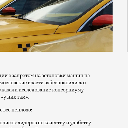
московские власти забеспокоились о
заказали исследование консорциуму
«у них там».
с все неплохо:
олисов-лидеров по качеству и удобству