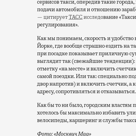
сервисов такси, опередив такие города,
подачи автомобиля и отношению зарабо
— цитирует
ТАСС
исследо
вание «Такси
регулирования».
Как мы понимаем, скорость и удобство 
Йорке, где вообще страшно ездить на та
при посадке показывает приличную сум
выглядит так (свежайшие тенденции): 
отметку «на месте» и включить счетчи
самой поездки. Или так: специально под
двор напротив) и включить счетчик, а 
адресу, сопротивляться и отказываться.
Как бы то ни было, городским властям 
хотелось бы максимально избавить улиц
велосипеды, каршеринг и службы такс
Фото: «Москвич Mag»