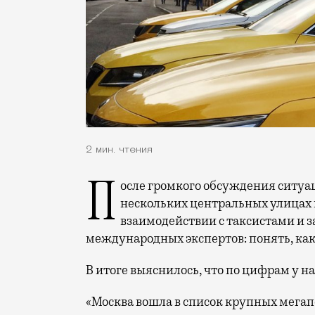
2 мин. чтения
После громкого обсуждения ситуации с запретом на остановки машин на
нескольких центральных улицах 
взаимодействии с таксистами и 
международных экспертов: понять, как 
В итоге выяснилось, что по цифрам у на
«Москва вошла в список крупных мегап