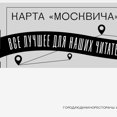
ГОРОД
ЛЮДИ
КИНО
РЕСТОРАНЫ 