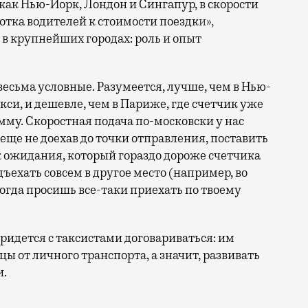
 как Нью-Йорк, Лондон и Сингапур, в скорости
тка водителей к стоимости поездк
и»,
 в крупнейших городах: роль и опыт
весьма условные. Разумеется, лучше, чем в Нью-
кси, и дешевле, чем в Париже, где счетчик уже
му. Скоростная подача по-московски у нас
еще не доехав до точки отправления, поставить
к ожидания, который гораздо дороже счетчика
ъехать совсем в другое место (например, во
когда просишь все-таки приехать по твоему
придется с таксистами договариваться: им
ы от личного транспорта, а значит, развивать
и.