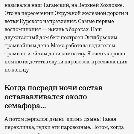
назывался наш Таганский, на Верхней Хохловке.
Это на пересечении Окружной железной дороги и
Современный путешественник часто берет
ветки Курского направления. Самые первые
с собой не только чемодан, но и ноутбук.
воспоминания — жизнь в бараках. Наш
А ожидание рейса все чаще превращается
двухэтажный дом был построен Октябрьским
не в потерянное время, а в возможность
трамвайным депо. Мама работала водителем
спокойно закончить дела или спланировать
трамвая, и ей там дали комнатку. Я очень хорошо
активности в путешествии, например
помню из детства звуки паровозов, проезжающих
забронировать нужные билеты и рестораны.
по кольцу.
Когда посреди ночи состав
Бизнес-зал становится местом, где можно
останавливался около
провести переговоры, поработать или просто
семафора…
выпить кофе, наблюдая сквозь панорамные
окна за тем, как взлетают и садятся
А потом дергался: дзынь-дзынь-дзынь! Такая
самолеты. В Москве нет недостатка
перекличка, гудки эти паровозные. Потом, когда
в лаунжах. В аэропортах их обычно