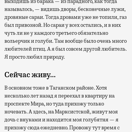
выходишь из барака — из парадного, как тогда
несколько — в разных зонах воздушных
называлось, — видишь дворы, бесконечные лужи,
гаваней. На некоторых вокзалах — тоже.
дровяные сараи. Тогда дровами уже не топили, газ
Лаунжи доступны на Ленинградском,
был привозной. Но сараи у всех остались, и в них
Павелецком, Казанском, Ярославском
чуть ли не у каждого третьего обязательно
и Курском вокзалах.
Попасть в бизнес-залы
вольерчик и голуби. Там вообще было очень много
могут держатели карт Mir Supreme. Причем
любителей птиц. А я был совсем другой любитель.
не только в столице. Всего доступно более
Я просто любил природу.
1000 бизнес-залов по всему миру.
Сейчас живу…
В основном тоже в Таганском районе. Хотя
несколько лет назад я переехал в квартиру на
проспекте Мира, но туда прихожу только
ночевать. А здесь, на Марксистской, живут моя
дочь с внуками и находится моя голубятня — я
прихожу сюда ежедневно. Провожу тут время с