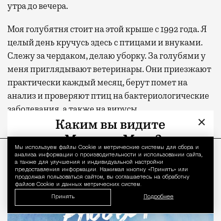
утра до вечера.
Моя голубятня стоит на этой крыше с 1992 года. Я
целый день кручусь здесь с птицами и внуками.
Слежу за чердаком, делаю уборку. За голубями у
меня приглядывают ветеринары. Они приезжают
практически каждый месяц, берут помет на
анализ и проверяют птиц на бактериологические
заболевания, а также на вирусы.
×
ПРОДОЛЖЕНИЕ НИЖЕ
Мы используем файлы Сookie и метрические системы для сбора и
Уведомление 
анализа информации о производительности и использовании сайта,
а также для улучшения и индивидуальной настройки
предоставления информации. Нажимая кнопку «Принять» или
продолжая пользоваться сайтом, вы соглашаетесь на обработку
файлов Cookie и данных метрических систем.
Принять
Подробнее