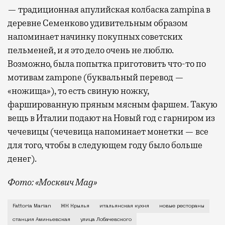
— традиционная апулийская колбаска zampina в
деревне Семенково удивительным образом
напоминает начинку покупных советских
пельменей, и я это дело очень не люблю.
Возможно, была попытка приготовить что-то по
мотивам zampone (буквальный перевод —
«ножища»), то есть свиную ножку,
фаршированную пряным мясным фаршем. Такую
вещь в Италии подают на Новый год с гарниром из
чечевицы (чечевица напоминает монетки — все
для того, чтобы в следующем году было больше
денег).
Фото: «Москвич Mag»
Настоящая итальянская ферма и кафе при ней Fattor
Fattoria Marian
ЖК Крылья
итальянская кухня
новые рестораны
станция Аминьевская
улица Лобачевского