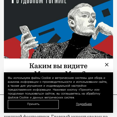
×
Мы используем файлы Сookie и метрические системы для сбора и
Уведомление 
анализа информации о производительности и использовании сайта,
а также для улучшения и индивидуальной настройки
предоставления информации. Нажимая кнопку «Принять» или
продолжая пользоваться сайтом, вы соглашаетесь на обработку
файлов Cookie и данных метрических систем.
Принять
Подробнее
«Сколково» на рендерах выглядит как станция из
научной фантастики. Главный акцент сделан на