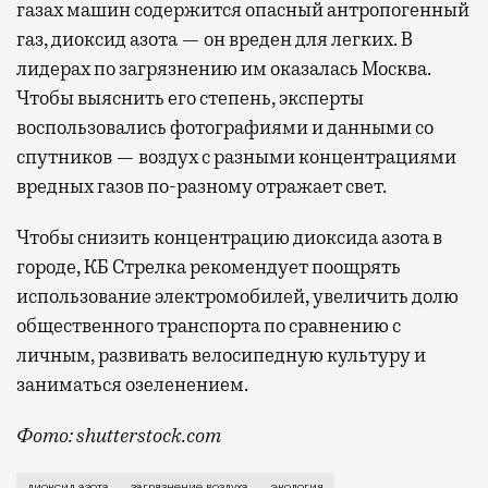
газах машин содержится опасный антропогенный
газ, диоксид азота — он вреден для легких. В
лидерах по загрязнению им оказалась Москва.
Чтобы выяснить его степень, эксперты
воспользовались фотографиями и данными со
спутников — воздух с разными концентрациями
вредных газов по-разному отражает свет.
Чтобы снизить концентрацию диоксида азота в
городе, КБ Стрелка рекомендует поощрять
использование электромобилей, увеличить долю
общественного транспорта по сравнению с
личным, развивать велосипедную культуру и
заниматься озеленением.
Фото: shutterstock.com
Эксперты КБ Стрелка рассказали, почему Москва не
диоксид азота
загрязнение воздуха
экология