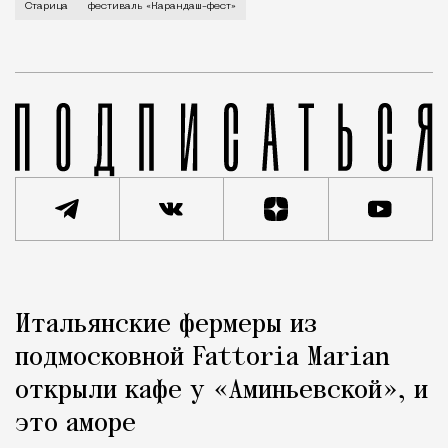
В минувший уикенд маленькая Старица в Тверской об
Старица
фестиваль «Карандаш-фест»
Реклама
Редакция Москвич Mag
Итальянские фермеры из
Город
подмосковной Fattoria Marian
открыли кафе у «Аминьевской», и
это аморе