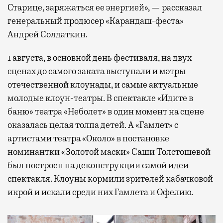
Старице, заряжаться ее энергией», — рассказал
генеральный продюсер «Карандаш-феста»
Андрей Солдаткин.
1 августа, в основной день фестиваля, на двух
сценах до самого заката выступали и мэтры
отечественной клоунады, и самые актуальные
молодые клоун-театры. В спектакле «Идите в
баню» театра «Неболет» в один момент на сцене
оказалась целая толпа детей. А «Гамлет» с
артистами театра «Около» в постановке
номинантки «Золотой маски» Саши Толстошевой
был построен на деконструкции самой идеи
спектакля. Клоуны кормили зрителей кабачковой
икрой и искали среди них Гамлета и Офелию.