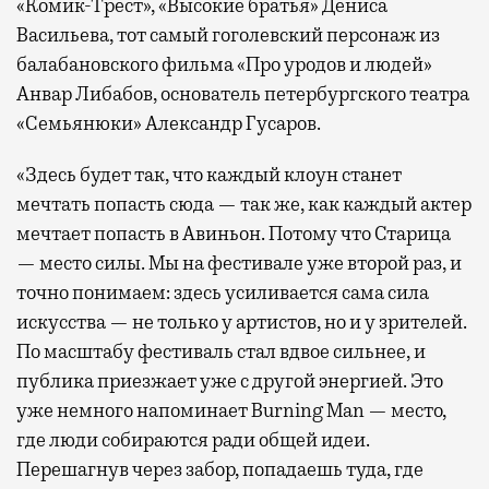
«Комик-Трест», «Высокие братья» Дениса
Васильева, тот самый гоголевский персонаж из
балабановского фильма «Про уродов и людей»
Анвар Либабов, основатель петербургского театра
«Семьянюки» Александр Гусаров.
«Здесь будет так, что каждый клоун станет
мечтать попасть сюда — так же, как каждый актер
мечтает попасть в Авиньон. Потому что Старица
— место силы. Мы на фестивале уже второй раз, и
точно понимаем: здесь усиливается сама сила
искусства — не только у артистов, но и у зрителей.
По масштабу фестиваль стал вдвое сильнее, и
публика приезжает уже с другой энергией. Это
уже немного напоминает Burning Man — место,
где люди собираются ради общей идеи.
Перешагнув через забор, попадаешь туда, где