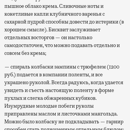
пышное облако крема. Сливочные ноты и
кокетливые капли клубничного варенья с
сахарной пудрой способны довести до истерики (в
хорошем смысле). Бисквит заслуживает
отдельных восторгов — он настолько
самодостаточен, что можно подавать отдельно и
совсем без крема;
— спираль колбаски зампины с трюфелем (1200
руб.) подается в компании поленты, и все
украшено руколой. Всегда радуюсь, когда удается
увидеть и съесть настоящую поленту в форме
пухлых и слегка обжаренных кубиков.
Изумрудные молодые побеги руколы
приправлены маслом и листочками мангольда.
Можно было колбаску не подкладывать — гарнир
способен стать полноценным отдельным блюдом;