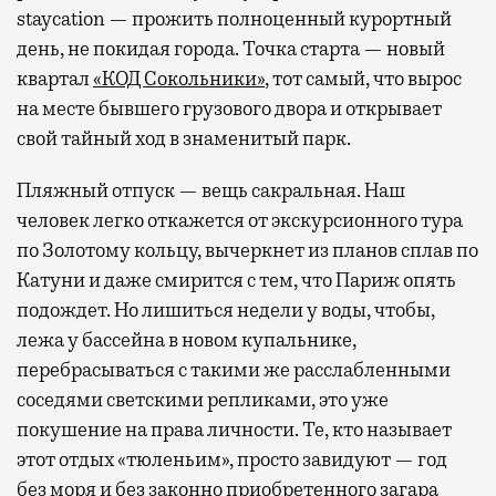
staycation — прожить полноценный курортный
день, не покидая города. Точка старта — новый
квартал
«КОД Сокольники»
, тот самый, что вырос
на месте бывшего грузового двора и открывает
свой тайный ход в знаменитый парк.
Пляжный отпуск — вещь сакральная. Наш
человек легко откажется от экскурсионного тура
по Золотому кольцу, вычеркнет из планов сплав по
Катуни и даже смирится с тем, что Париж опять
подождет. Но лишиться недели у воды, чтобы,
лежа у бассейна в новом купальнике,
перебрасываться с такими же расслабленными
соседями светскими репликами, это уже
покушение на права личности. Те, кто называет
этот отдых «тюленьим», просто завидуют — год
без моря и без законно приобретенного загара