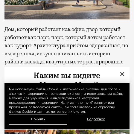
Дом, который работает как офис, двор, который
работает как парк, парк, который летом работает
как курорт. Архитектура при этом сдержанная, но
выверенная, искусно вписанная в историю
района: каскады квартирных террас, природные
оттенки и панорамное остекление — это проект
×
для поколения, которое ценит ЗОЖ, мобильность
(ТТК и метро «Сокольники» рядом, в паре минут)
Мы используем файлы Сookie и метрические системы для сбора и
Уведомление 
и не любит лишнего пафоса.
анализа информации о производительности и использовании сайта,
а также для улучшения и индивидуальной настройки
предоставления информации. Нажимая кнопку «Принять» или
продолжая пользоваться сайтом, вы соглашаетесь на обработку
файлов Cookie и данных метрических систем.
Принять
Подробнее