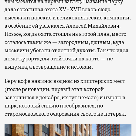
чем кажется на первый взгляд. Название парку
дала соколиная охота XV−XVII веков: сюда
выезжали царские и великокняжеские компании,
а особенно ей увлекался Алексей Михайлович.
Позже, когда охота отошла на второй план, место
осталось таким же — загородным, дачным, куда
москвичи убегали от летней духоты. Так что идея
дома-курорта для этой точки на карте — не
выдумка, а возвращение к истокам.
Беру кофе навынос в одном из хипстерских мест
(после реновации, первый этап которой
завершился в декабре, их тут немало) и ныряю в
парк, который сильно преобразился, но
старомосковского очарования своего не потерял.