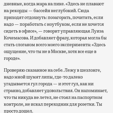
дневные, когда жара на пике. «Здесь не плавают
на рекорды — бассейн неглубокий. Сюда
приходят отдохнуть: позагорать, почитать, если
надо — поработать с ноутбуком, если не хочется
сидеть в офисе», — говорит управляющая Луиза
Кочемасова. И добавляет фразу, которая могла бы
стать слоганом всего моего эксперимента: «Здесь
ощущение, что ты не в Москве, хотя все еще в
городе».
Проверяю сказанное на себе. Лежу в шезлонге,
надо мной шумят липы, где-то далеко
угадывается гул города — и этот гул, как ни
странно, добавляет удовольствия. Он напоминает,
что ты никуда не летел, не стоял на паспортном
контроле, не искал переходник для розетки. Ты
просто дошел.