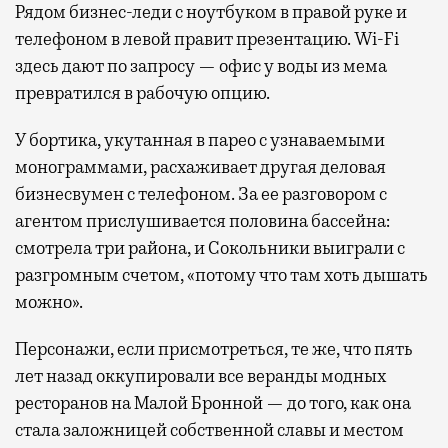
Рядом бизнес-леди с ноутбуком в правой руке и
телефоном в левой правит презентацию. Wi-Fi
здесь дают по запросу — офис у воды из мема
превратился в рабочую опцию.
У бортика, укутанная в парео с узнаваемыми
монограммами, расхаживает другая деловая
бизнесвумен с телефоном. За ее разговором с
агентом прислушивается половина бассейна:
смотрела три района, и Сокольники выиграли с
разгромным счетом, «потому что там хоть дышать
можно».
Персонажи, если присмотреться, те же, что пять
лет назад оккупировали все веранды модных
ресторанов на Малой Бронной — до того, как она
стала заложницей собственной славы и местом