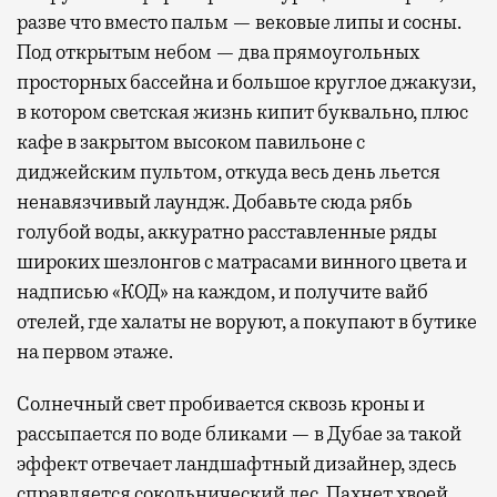
разве что вместо пальм — вековые липы и сосны.
Под открытым небом — два прямоугольных
просторных бассейна и большое круглое джакузи,
в котором светская жизнь кипит буквально, плюс
кафе в закрытом высоком павильоне с
диджейским пультом, откуда весь день льется
ненавязчивый лаундж. Добавьте сюда рябь
голубой воды, аккуратно расставленные ряды
широких шезлонгов с матрасами винного цвета и
надписью «КОД» на каждом, и получите вайб
отелей, где халаты не воруют, а покупают в бутике
на первом этаже.
Солнечный свет пробивается сквозь кроны и
рассыпается по воде бликами — в Дубае за такой
эффект отвечает ландшафтный дизайнер, здесь
справляется сокольнический лес. Пахнет хвоей,