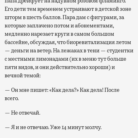
папа дрейфует на надувном розовом фламинго.
Его дети тем временем устраивают в детской зоне
шторм в шесть баллов. Пара дам с фигурами, за
которые заплачено потом и абонементами,
медленно нарезает круги в самом большом
бассейне, обсуждая, что биоревитализация летом
— деньги на ветер. На лежаках в тени — студентки
с местными лимонадами (их в меню тут больше
пяти видов, и они действительно хороши) и
вечной темой:
— Он мне пишет: «Как дела?» Как дела! После
всего.
— Не отвечай.
— Я и не отвечаю. Уже 14 минут молчу.