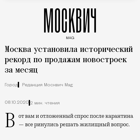
МОСКВИЧ
MAG
Введите ключевые слова для поиска статей
Москва установила исторический
рекорд по продажам новостроек
за месяц
Город
Редакция Москвич Mag
08.10.2020
2 мин. чтения
Вот вам и отложенный спрос после карантина
— все ринулись решать жилищный вопрос.