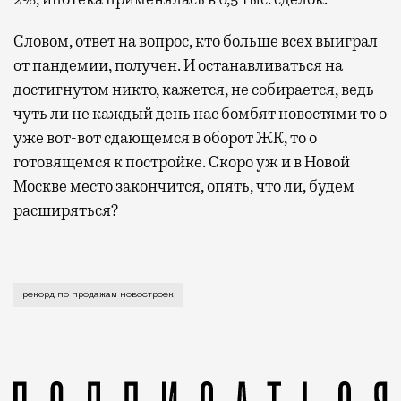
Словом, ответ на вопрос, кто больше всех выиграл
от пандемии, получен. И останавливаться на
достигнутом никто, кажется, не собирается, ведь
чуть ли не каждый день нас бомбят новостями то о
уже вот-вот сдающемся в оборот ЖК, то о
готовящемся к постройке. Скоро уж и в Новой
Москве место закончится, опять, что ли, будем
расширяться?
Вот вам и отложенный спрос после карантина — все р
рекорд по продажам новостроек