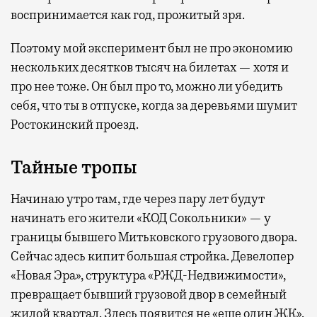
воспринимается как год, прожитый зря.
Поэтому мой эксперимент был не про экономию
нескольких десятков тысяч на билетах — хотя и
про нее тоже. Он был про то, можно ли убедить
себя, что ты в отпуске, когда за деревьями шумит
Ростокинский проезд.
Тайные тропы
Начинаю утро там, где через пару лет будут
начинать его жители «КОД Сокольники» — у
границы бывшего Митьковского грузового двора.
Сейчас здесь кипит большая стройка. Девелопер
«Новая Эра», структура «РЖД-Недвижимости»,
превращает бывший грузовой двор в семейный
жилой квартал. Здесь появится не «еще один ЖК»,