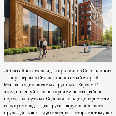
До бассейна отсюда идти прилично. «Сокольники»
— парк огромный: как-никак, самый старый в
Москве и один из самых крупных в Европе. И в
этом, пожалуй, главное преимущество района
перед замкнутым в Садовом кольце центром: там
весь променад — два круга вокруг небольшого
пруда, здесь же — 490 гектаров, которые к тому же