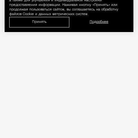
а также для улучшения и индивидуальной настройки
предоставления информации. Нажимая кнопку «Принять» или
продолжая пользоваться сайтом, вы соглашаетесь на обработку
файлов Cookie и данных метрических систем.
Принять
Подробнее
06.08.2026
2 мин. чтения
Об этом
рассказал
на Международном
евразийском форуме такси руководитель
направления регулирования сервисов аренды
дептранса Кирилл Федоров.
ПРОДОЛЖЕНИЕ НИЖЕ