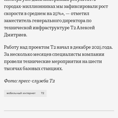
городах-миллионниках мы зафиксировали рост
скорости в среднем на 25%», — отметил
заместитель генерального директора по
технической инфраструктуре Т2 Алексей
Дмитриев.
Работу над проектом Т2 начал в декабре 2025 года.
За несколько месяцев специалисты компании
провели технические мероприятия на шести
тысячах базовых станциях.
Фото: пресс-служба Т2
Мобильный оператор Т2 завершил работы по увеличе
мобильный интернет
Т2