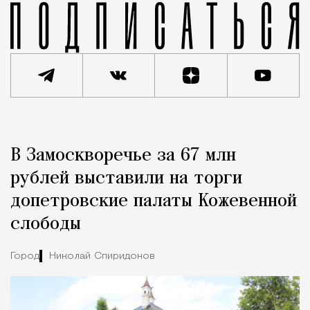
Реклама
Редакция Москвич Mag
В Замоскворечье за 67 млн
Город
рублей выставили на торги
допетровские палаты Кожевенной
слободы
Город
Николай Спиридонов