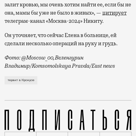
залит кровью, мы очень хотим найти ее, если бы не
она, мамы бы уже не было в живых», —
цитирует
телеграм-канал «Москва-2024» Никиту.
Он уточняет, что сейчас Елена в больнице, ей
сделали несколько операций на руку и грудь.
Фото: @Moscow_00, Веленгурин
Владимир/Komsomolskaya Pravda/East news
Москвич Никита рассказал, как спаслись из «Крокус
теракт в Крокусе