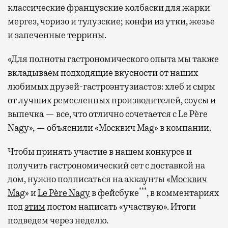
классические французские колбаски для жарки
мергез, чоризо и тулузские; конфи из утки, жезье
и запеченные террины.
«Для полноты гастрономического опыта мы также
вкладываем подходящие вкусности от наших
любимых друзей-гастроэнтузиастов: хлеб и сыры
от лучших ремесленных производителей, соусы и
выпечка — все, что отлично сочетается с Le Père
Nagy», — объяснили «Москвич Mag» в компании.
Чтобы принять участие в нашем конкурсе и
получить гастрономический сет с доставкой на
дом, нужно подписаться на аккаунты «
Москвич
***
Mag
» и
Le Père Nagy
в фейсбуке
, в комментариях
под
этим
постом написать «участвую». Итоги
подведем через неделю.