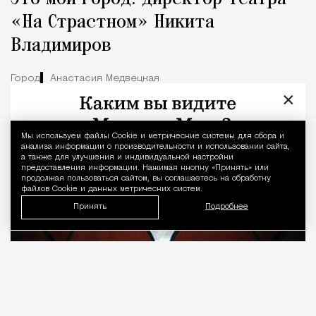
«На Страстном» Никита
Владимиров
Город
Анастасия Медвецкая
×
Мы используем файлы Сookie и метрические системы для сбора и
Уведомление 
анализа информации о производительности и использовании сайта,
а также для улучшения и индивидуальной настройки
предоставления информации. Нажимая кнопку «Принять» или
продолжая пользоваться сайтом, вы соглашаетесь на обработку
файлов Cookie и данных метрических систем.
Принять
Подробнее
08.08.2026
7 мин. чтения