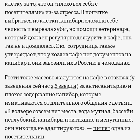
клетку за то, что он «плохо вел себя с
посетителями» из-за стресса. В попытке
выбраться из клетки капибара сломала себе
челюсть и вырвала зубы, но помощи ветеринара,
который должен регулярно дежурить в кафе, она
так не и дождалась. Экс-сотрудница также
утверждает, что у хозяев кафе нет документов на
капибар и они завозили их в Россию в чемоданах.
Гости тоже массово жалуются на кафе в отзывах (у
заведения сейчас
2,6 звезды
) за антисанитарию и
плохое содержание капибар, которые
изматываются от длительного общения с детьми.
«В вольере совсем нет места, вода мутная, бассейн
неглубокий, капибары притихшие и испуганные,
они никогда не адаптируются», —
пишет
одна из
посетительниц.