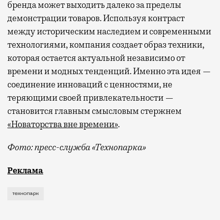
бренда может выходить далеко за пределы
демонстрации товаров. Используя контраст
между историческим наследием и современными
технологиями, компания создает образ техники,
которая остается актуальной независимо от
времени и модных тенденций. Именно эта идея —
соединение инноваций с ценностями, не
теряющими своей привлекательности —
становится главным смысловым стержнем
«Новаторства вне времени»
.
Фото: пресс-служба «Технопарка»
Рекламные кампании техники редко выходят за рамк
Реклама
технопарк