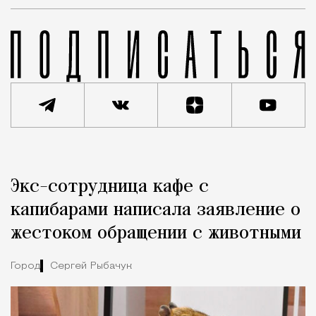
Реклама
Редакция Москвич Mag
Экс-сотрудница кафе с
Город
капибарами написала заявление о
жестоком обращении с животными
Город
Сергей Рыбачук