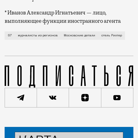
* Иванов Александр Игнатьевич — лицо,
выполняющее функции иностранного агента
В начале марта в рамках проекта «Московские детал
S7
журналисты из регионов
Московские детали
отель Рихтер
Статья
Редакция Москвич Mag
Город