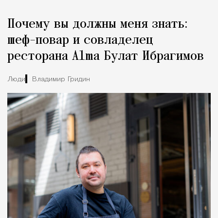
Реклама
Редакция Москвич Mag
Почему вы должны меня знать:
Город
шеф-повар и совладелец
ресторана Alma Булат Ибрагимов
Люди
Владимир Гридин