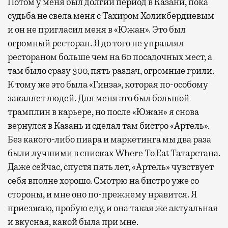
Потом у меня был долгий период в Казани, пока
судьба не свела меня с Тахиром Холикбердиевым
и он не пригласил меня в «Южан». Это был
огромный ресторан. Я до того не управлял
рестораном больше чем на 60 посадочных мест, а
там было сразу 300, пять раздач, огромные грили.
К тому же это была «Гинза», которая по-особому
закаляет людей. Для меня это был большой
трамплин в карьере, но после «Южан» я снова
вернулся в Казань и сделал там бистро «Артель».
Без какого-либо пиара и маркетинга мы два раза
были лучшими в списках Where To Eat Татарстана.
Даже сейчас, спустя пять лет, «Артель» чувствует
себя вполне хорошо. Смотрю на бистро уже со
стороны, и мне оно по-прежнему нравится. Я
приезжаю, пробую еду, и она такая же актуальная
и вкусная, какой была при мне.