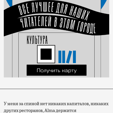
У меня за спиной нет никаких капиталов, никаких
других ресторанов, Alma держится