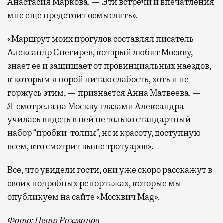
Анастасия Маркова. — Эти встречи и впечатления
мне еще предстоит осмыслить».
«Маршрут моих прогулок составлял писатель
Александр Снегирев, который любит Москву,
знает ее и защищает от провинциальных наездов,
к которым я порой питаю слабость, хоть и не
горжусь этим, — признается Анна Матвеева. —
Я смотрела на Москву глазами Александра —
училась видеть в ней не только стандартный
набор “пробки-толпы”, но и красоту, доступную
всем, кто смотрит выше тротуаров».
Все, что увидели гости, они уже скоро расскажут в
своих подробных репортажах, которые мы
опубликуем на сайте «Москвич Mag».
Фото: Петр Рахманов