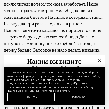
исключительно тем, что сама заработает. Наше
меню — простая гастрономия. Я вдохновляюсь
маленькими бистро в Париже, в которых я бывал.
Я езжу два-три раза в неделю на рынок.
Появляется что-то классное по нормальной цене
— тут же беру и делаю свежее блюдо. Да, я не
покупаю землянику по 5000 рублей за кило, а
держу баланс. Зато мне не надо делать никаких
дегустаций и утверждений блюда через фокус-
×
группы, с кем-то советоваться. Купил ящик
абрикосов — запулил с ними пирог, и все
Мы используем файлы Сookie и метрические системы для сбора и
Уведомление 
довольны.
анализа информации о производительности и использовании сайта,
а также для улучшения и индивидуальной настройки
предоставления информации. Нажимая кнопку «Принять» или
Я, например, попробовал чакапули классное в
продолжая пользоваться сайтом, вы соглашаетесь на обработку
файлов Cookie и данных метрических систем.
гостях. Ввел в меню свою версию из телячьей шеи
Принять
Подробнее
со сморчками и картофелем. Сначала переживал,
что людям не понравится, а они сделали это блюдо