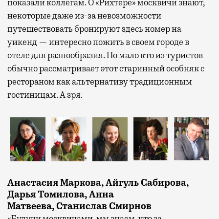
показали коллегам. О «Рихтере» москвичи знают,
некоторые даже из-за невозможности
путешествовать бронируют здесь номер на
уикенд — интересно пожить в своем городе в
отеле для разнообразия. Но мало кто из туристов
обычно рассматривает этот старинный особняк с
рестораном как альтернативу традиционным
гостиницам. А зря.
Анастасия Маркова, Айгуль Сабирова,
Дарья Томилова, Анна
Матвеева, Станислав Смирнов
«Будучи москвичами, мы знаем, что за