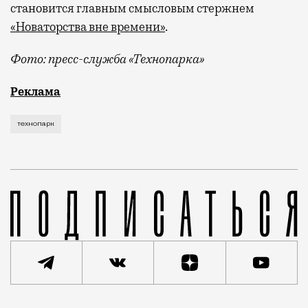
становится главным смысловым стержнем
«Новаторства вне времени»
.
Фото: пресс-служба «Технопарка»
Рекламные кампании техники редко выходят за рамк
Реклама
технопарк