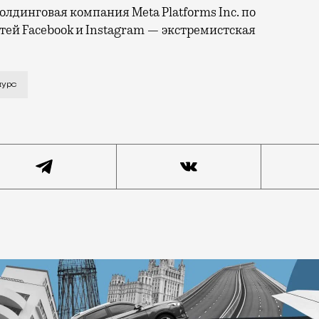
лдинговая компания Meta Platforms Inc. по
тей Facebook и Instagram — экстремистская
 вышла вторая часть литературного альманаха «Невид
курс