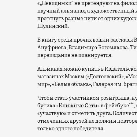
«„Невидимки“ не претендуют на филол
научный альманах, а художественный и
протянуть разные нити от одних худож
Шулинский.
В книгу среди прочих вошли рассказы 
Ануфриева, Владимира Богомякова. Ти
переиздание не планируется.
Альманах можно купить в Издательско
магазинах Москвы («Достоевский», «Мо
мир», «Белые облака», Галерея им. бра
Чтобы стать участником розыгрыша, ну
***
бутика «
Книжные Сети
» в фейсбуке
,
«участвую» и отметить друга. Количес
отмеченных друзей не должны повторят
только одного победителя.