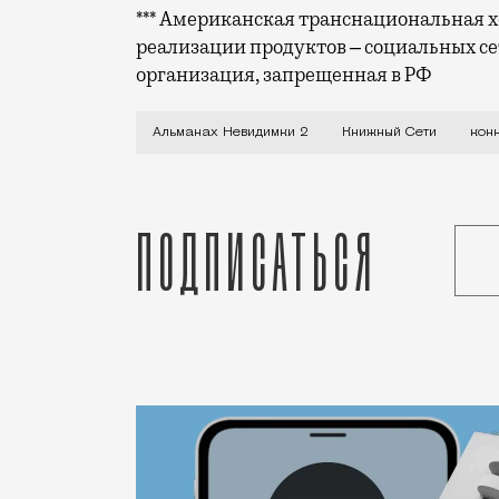
*** Американская транснациональная хо
реализации продуктов ‒ социальных се
организация, запрещенная в РФ
В Издательском бутике «Книжные Сети»
Альманах Невидимки 2
Книжный Сети
кон
Подписаться
Статья
Редакция Москвич Mag
Город