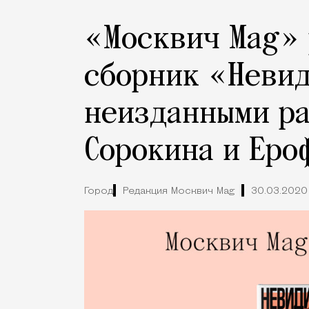
«Москвич Mag»
сборник «Неви
неизданными ра
Сорокина и Еро
Город
Редакция Москвич Mag
30.03.2020