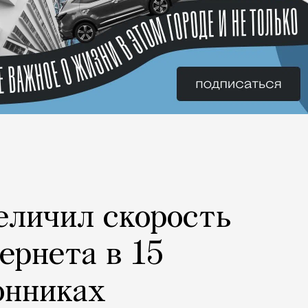
еличил скорость
ернета в 15
онниках