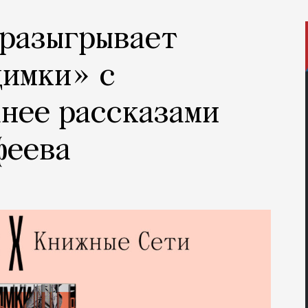
 разыгрывает
димки» с
нее рассказами
феева