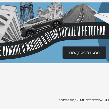
ГОРОД
ЛЮДИ
КИНО
РЕСТОРАНЫ 