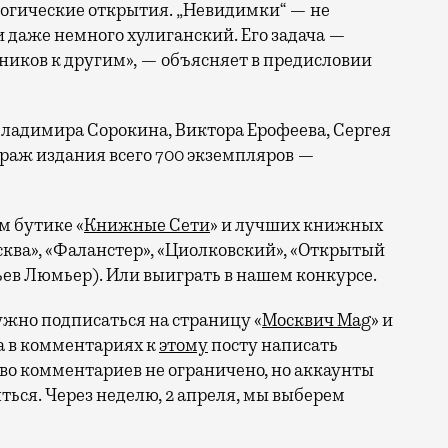
огические открытия. „Невидимки“ — не
 даже немного хулиганский. Его задача —
ников к другим», — объясняет в предисловии
Владимира Сорокина, Виктора Ерофеева, Сергея
раж издания всего 700 экземпляров —
м бутике «
Книжные Сети
» и лучших книжных
сква», «Фаланстер», «Циолковский», «Открытый
тьев Люмьер). Или выиграть в нашем конкурсе.
жно подписаться на страницу «
Москвич Mag
» и
 а в комментариях к
этому
посту написать
тво комментариев не ограничено, но аккаунты
ься. Через неделю, 2 апреля, мы выберем