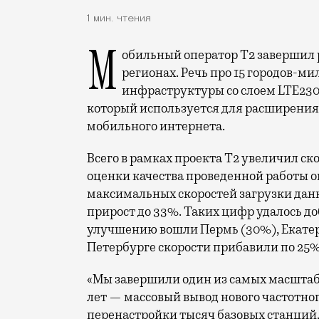
1 мин. чтения
Мобильный оператор Т2 завершил работы по увеличению скорости интернета в
регионах. Речь про 15 городов-ми
инфраструктуры со слоем LTE230
который используется для расширения 
мобильного интернета.
Всего в рамках проекта Т2 увеличил ск
оценки качества проведенной работы о
максимальных скоростей загрузки данн
прирост до 33%. Таких цифр удалось до
улучшению вошли Пермь (30%), Екатери
Петербурге скорости прибавили по 25%
«Мы завершили один из самых масшта
лет — массовый вывод нового частотно
перенастройки тысяч базовых станций.