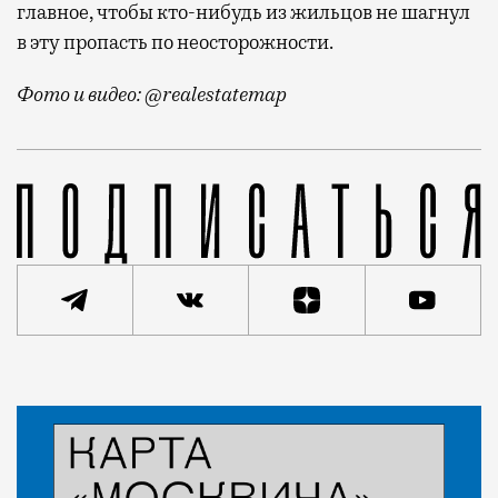
главное, чтобы кто-нибудь из жильцов не шагнул
в эту пропасть по неосторожности.
Фото и видео: @realestatemap
Она находится на лоджии его квартиры в новостройк
Статья
Леон Алюшин
Город