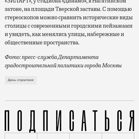
«ЗИЛАРТ», у стадиона «Динамо», в Нагатинском
затоне, на площади Тверской заставы. С помощью
стереоскопов можно сравнить исторические виды
столицы с современными городскими пейзажами
и увидеть, как менялись улицы, набережные и
общественные пространства.
Фото: пресс-служба Департамента
градостроительной политики города Москвы
В этом году профессиональный праздник День строи
День строителя