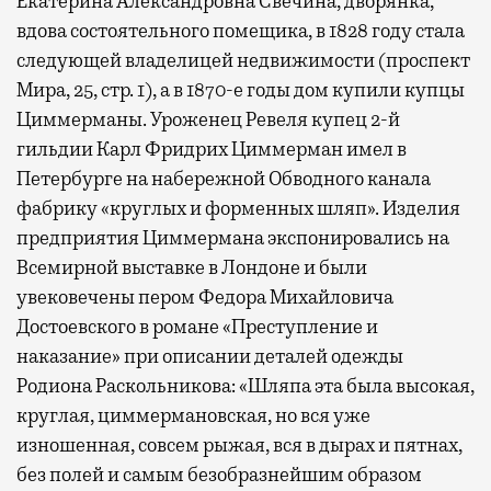
Екатерина Александровна Свечина, дворянка,
вдова состоятельного помещика, в 1828 году стала
следующей владелицей недвижимости (проспект
Мира, 25, стр. 1), а в 1870-е годы дом купили купцы
Циммерманы. Уроженец Ревеля купец 2-й
гильдии Карл Фридрих Циммерман имел в
Петербурге на набережной Обводного канала
фабрику «круглых и форменных шляп». Изделия
предприятия Циммермана экспонировались на
Всемирной выставке в Лондоне и были
увековечены пером Федора Михайловича
Достоевского в романе «Преступление и
наказание» при описании деталей одежды
Родиона Раскольникова: «Шляпа эта была высокая,
круглая, циммермановская, но вся уже
изношенная, совсем рыжая, вся в дырах и пятнах,
без полей и самым безобразнейшим образом