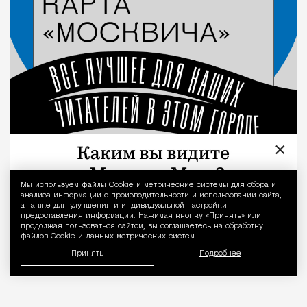
×
Мы используем файлы Сookie и метрические системы для сбора и
Уведомление 
анализа информации о производительности и использовании сайта,
а также для улучшения и индивидуальной настройки
предоставления информации. Нажимая кнопку «Принять» или
продолжая пользоваться сайтом, вы соглашаетесь на обработку
файлов Cookie и данных метрических систем.
Принять
Подробнее