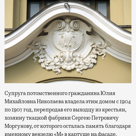
Супруга потомственного гражданина Юлия
Михайловна Николаева владела этим домом с 1904
по 1907 год, перепродав его выходцу из крестьян,
хозяину ткацкой фабрики Сергею Петровичу
Моргунову, от которого осталась память благодаря
именному вензелю «М» в картуше на фасаде.