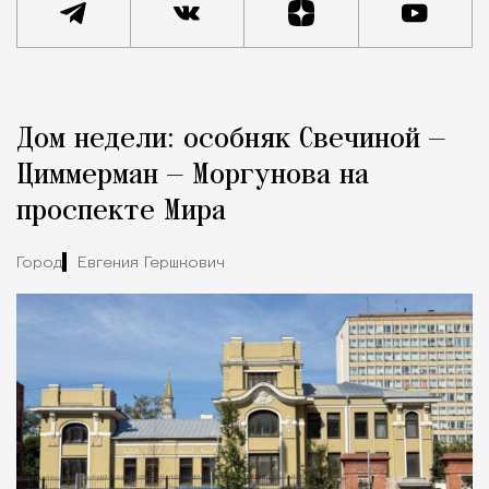
Реклама
Редакция Москвич Mag
Дом недели: особняк Свечиной —
Город
Циммерман — Моргунова на
проспекте Мира
Город
Евгения Гершкович