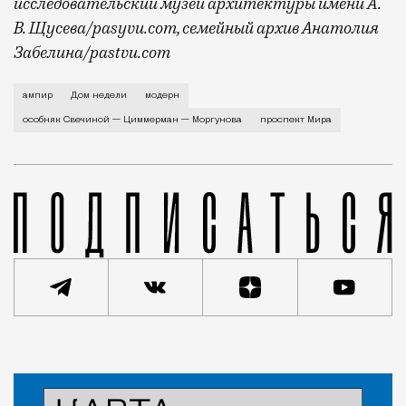
исследовательский музей архитектуры имени А.
В. Щусева/pasyvu.com, семейный архив Анатолия
Забелина/pastvu.com
История каменного строения в Мещанской слободе —
ампир
Дом недели
модерн
особняк Свечиной — Циммерман — Моргунова
проспект Мира
Статья
Евгения Гершкович
Город