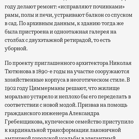
году делают ремонт: «исправляют починками»
рамы, полы и печи, устраивают балкон со спуском
в сад. По архивным данным, к зданию тогда же
была пристроена и одноэтажная галерея на
столбах с двухэтажной ретирадой, то есть
уборной.
По проекту приглашенного архитектора Николая
Тютюнова в 1890-е годы на участке сооружаются
хозяйственные корпуса в неоготическом стиле. В
1902 году Циммерманы решают, что жилище
морально устарело и неплохо бы его переделать в
соответствии с новой модой. Призвав на помощь
гражданского инженера Александра
Гребенщикова, купеческое семейство приступило
к кардинальной трансформации лаконичной
ампирной городской усадьбы в элегантный