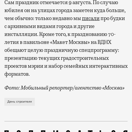
Сам праздник отмечается 9 августа. По случаю
юбилея он на улицах города заметен куда больше,
чем обычно: только недавно мы
писали
про будки
с архивными видами города и другие
инсталляции. Кроме того, к празднованию 70-
летия в павильоне «Макет Москвы» на ВДНХ
обещают целую праздничную спецпрограмму:
презентацию текущих градостроительных
проектов мэрии и набор семейных интерактивных
форматов.
Фото: Мобильный репортер/агентство «Москва»
Это каска в фирменных цветах департамента строит
День строителя