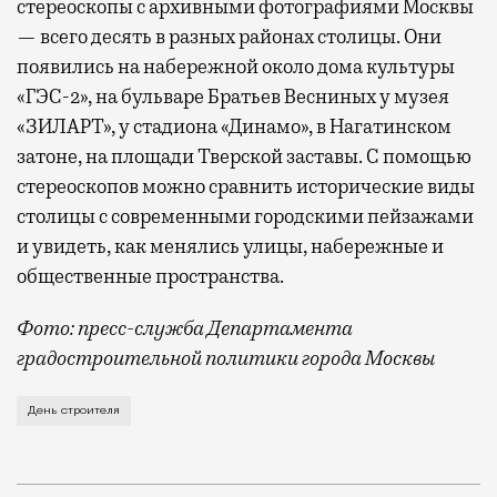
стереоскопы с архивными фотографиями Москвы
— всего десять в разных районах столицы. Они
появились на набережной около дома культуры
«ГЭС-2», на бульваре Братьев Весниных у музея
«ЗИЛАРТ», у стадиона «Динамо», в Нагатинском
затоне, на площади Тверской заставы. С помощью
стереоскопов можно сравнить исторические виды
столицы с современными городскими пейзажами
и увидеть, как менялись улицы, набережные и
общественные пространства.
Фото: пресс-служба Департамента
градостроительной политики города Москвы
В этом году профессиональный праздник День строи
День строителя