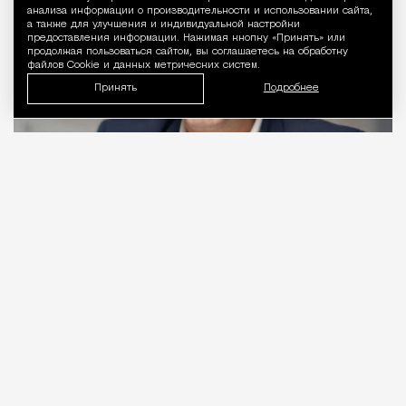
Уведомление 
анализа информации о производительности и использовании сайта,
а также для улучшения и индивидуальной настройки
предоставления информации. Нажимая кнопку «Принять» или
продолжая пользоваться сайтом, вы соглашаетесь на обработку
файлов Cookie и данных метрических систем.
Принять
Подробнее
06.08.2026
2 мин. чтения
Видео с репликой из интервью народного
избранника блогеру Амирану Сардарову
быстро
разошлось
по сети — вероятно, не в
последнюю очередь из-за жизнерадостного,
заливистого смеха, которым он сопровождает свою
констатацию. Отсмеявшись, он уточняет, что это
смех сквозь слезы: «В Москве это 100%