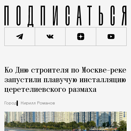
Реклама
Редакция Москвич Mag
Ко Дню строителя по Москве-реке
Город
запустили плавучую инсталляцию
церетелиевского размаха
Город
Кирилл Романов