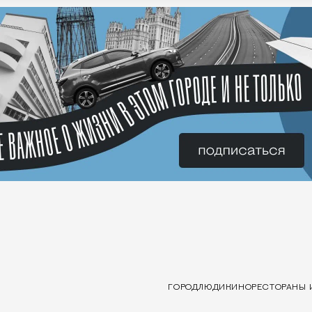
ГОРОД
ЛЮДИ
КИНО
РЕСТОРАНЫ 