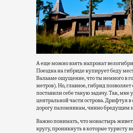
А еще можно взять напрокат велогибрид з
Поездка на гибриде купирует беду мес
Валааме ощущение, что ты немного в гор
метров). Но, главное, гибрид позволяет
поставили себе такую задачу. Так, мне 
центральной части острова. Дрифтуя в 
дорогу паломникам, чинно бредущим н
Важно понимать, что монастырь живет
кругу, проникнуть в которые туристу 