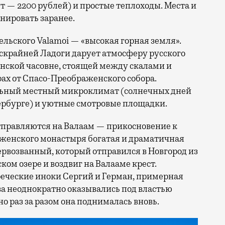
ут — 2200 рублей) и простые теплоходы. Места и
онировать заранее.
ельского Valamoi — «высокая горная земля».
ескрайней Ладоги дарует атмосферу русского
енской часовне, стоящей между скалами и
ах от Спасо-Преображенского собора.
льный местный микроклимат (солнечных дней
тербурге) и уютные смотровые площадки.
тправляются на Валаам — прикосновение к
аженского монастыря богатая и драматичная
ервозванный, который отправился в Новгород из
ком озере и воздвиг на Валааме крест.
еческие иноки Сергий и Герман, примерная
ва неоднократно оказывались под властью
о раз за разом она поднималась вновь.