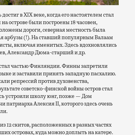
достиг в XIX веке, когда его настоятелем стал
на острове были построены 18 часовен,
оложены дороги, северная местность была
я арбузы (!). На ставший популярным Валаам
сты, включая именитых. Здесь вдохновлялись
ев, Александр Дюма-старший и др.
 стал частью Финляндии. Финны запретили
зыке и заставили принять западную пасхалию.
али репрессий против духовенства,
езультате советско-финской войны остров стал
есь устроили школу юнг, позже — Дом
чи патриарха Алексия II, которого здесь очень
ли.
з 12 скитов, расположенных в разных частях
ьших островах, куда можно доплыть на катере.