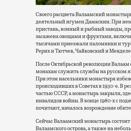
Своего расцвета Валаамский монастырь 
деятельный игумен Дамаскин. При нем 
пристань, конный и рыбный заводы, пр
засажена овощами и фруктами, включа
тысячами приезжали паломники и тури
Рерих и Тютчев, Чайковский и Менделе
После Октябрьской революции Валаам
монахам служить службы на русском я
При этом насельники монастыря избеж
происходивших в Советах в 1930-е. В р
частью СССР, а монастырь закрыли, зд
инвалидов войны. В конце 1980-х с пода
почитают, началось возрождение обите
Сейчас Валаамский монастырь состоит и
Валаамского острова, а также на небол