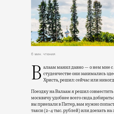
6 мин. чтения
Валаам манил давно — о нем мне с любовью рассказывали родители, в
студенчестве они занимались зде
Христа, решил: сейчас или никогд
Поездку на Валаам я решил совместить
москвичу удобнее всего сюда добиратьс
вы приехали в Питер, вам нужно попасть
такси (2–4 тыс. рублей) или доехать на