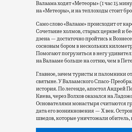
Валаама ходят «Метеоры» (1 час 15 мин
на «Метеоры», и на теплоходы стоит бр
Само слово «Валаам» происходит от кар
Сочетание холмов, старых церквей и б
дзена — достаточно пройтись к Вознес
сосновым бором в нескольких километр
Помогают погрузиться в негу удивите
на Валааме больше на сотню, чем в Пе
Главное, зачем туристы и паломники о
святыне. У Валаамского Спасо-Преобр
история. По легенде, апостол Андрей П
Киева, через Волхов оказался на Ладожс
Основателями монастыря считаются гр
дата его возникновения — X век. Остро
шведов, которые уничтожали обитель, н