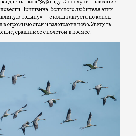
авда, только в 1979 году. Он получил название
повести Пришвина, большого любителя этих
авлиную родину» — с конца августа по конец
 в огромные стаи и взлетают в небо. Увидеть
ние, сравнимое с полетом в космос.