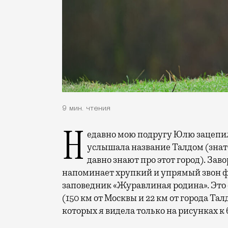
9 мин. чтения
Недавно мою подругу Юлю зацепила мода на бердвотчинг. Именно от нее я
услышала название Талдом (зна
давно знают про этот город). За
напоминает хрупкий и упрямый звон ф
заповедник «Журавлиная родина». Это
(150 км от Москвы и 22 км от города Т
которых я видела только на рисунках к