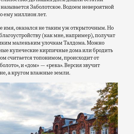
о называется Заболотское. Водоем невероятной
о ему миллион лет.
ое имя, оказался не таким уж открыточным. Но
лагоустройству (как мне, например), получат
 диким маленьким улочкам Талдома. Можно
ные купеческие кирпичные дома или бродить
дом считается топонимом, происходит от
болото», и «дом» — «река». Версия звучит
не, а кругом влажные земли.