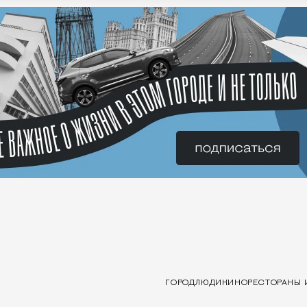
ГОРОД
ЛЮДИ
КИНО
РЕСТОРАНЫ 