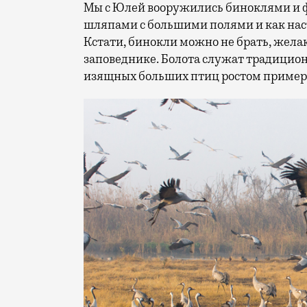
Мы с Юлей вооружились биноклями и 
шляпами с большими полями и как нас
Кстати, бинокли можно не брать, жел
заповеднике. Болота служат традицио
изящных больших птиц ростом примерно 