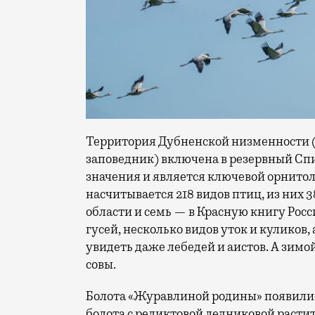
Территория Дубненской низменности (к
заповедник) включена в резервный Сп
значения и является ключевой орнитол
насчитывается 218 видов птиц, из них 
области и семь — в Красную книгу Росси
гусей, несколько видов уток и куликов,
увидеть даже лебедей и аистов. А зим
совы.
Болота «Журавлиной родины» появилис
болота с реликтовой ледниковой расти