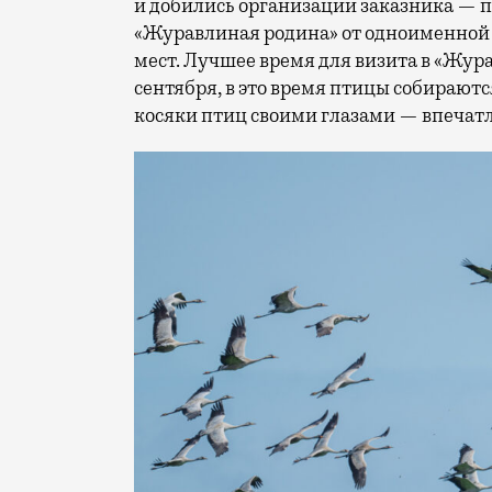
и добились организации заказника — пр
«Журавлиная родина» от одноименной 
мест. Лучшее время для визита в «Жур
сентября, в это время птицы собираются
косяки птиц своими глазами — впечатле