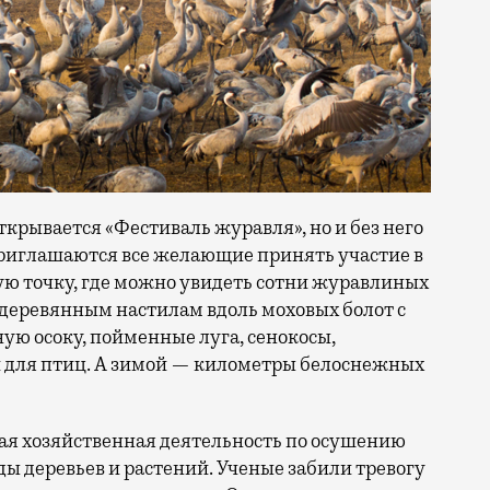
ткрывается «Фестиваль журавля», но и без него
приглашаются все желающие принять участие в
ную точку, где можно увидеть сотни журавлиных
о деревянным настилам вдоль моховых болот с
ю осоку, пойменные луга, сенокосы,
ай для птиц. А зимой — километры белоснежных
ная хозяйственная деятельность по осушению
иды деревьев и растений. Ученые забили тревогу