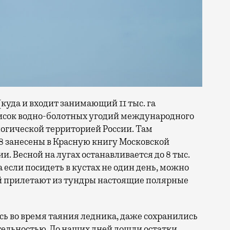
уда и входит занимающий 11 тыс. га
исок водно-болотных угодий международного
огической территорией России. Там
38 занесены в Красную книгу Московской
и. Весной на лугах останавливается до 8 тыс.
 а если посидеть в кустах не один день, можно
ой прилетают из тундры настоящие полярные
ь во время таяния ледника, даже сохранились
тельностью. До наших дней дошли остатки