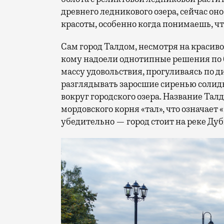
древнего ледникового озера, сейчас он
красоты, особенно когда понимаешь, чт
Сам город Талдом, несмотря на красив
кому надоели однотипные решения по б
массу удовольствия, прогуливаясь по
разглядывать заросшие сиренью солид
вокруг городского озера. Название Тал
мордовского корня «тал», что означает «
убедительно — город стоит на реке Дуб