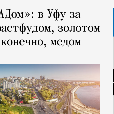
АДом»: в Уфу за
астфудом, золотом
 конечно, медом