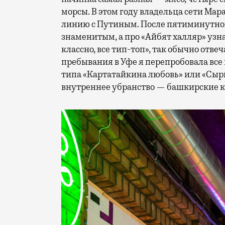
морсы. В этом году владельца сети Ма
линию с Путиным. После пятиминутног
знаменитым, а про «Айбят халляр» узна
классно, все тип-топ», так обычно отвеч
пребывания в Уфе я перепробовала все
типа «Картатайкина любовь» или «Сырн
внутреннее убранство — башкирские к