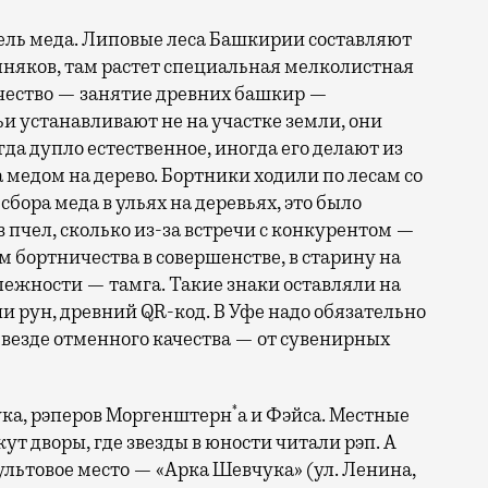
ь меда. Липовые леса Башкирии составляют
няков, там растет специальная мелколистная
чество — занятие древних башкир —
ьи устанавливают не на участке земли, они
гда дупло естественное, иногда его делают из
а медом на дерево. Бортники ходили по лесам со
ора меда в ульях на деревьях, это было
в пчел, сколько из-за встречи с конкурентом —
 бортничества в совершенстве, в старину на
лежности — тамга. Такие знаки оставляли на
чи рун, древний QR-код. В Уфе надо обязательно
 везде отменного качества — от сувенирных
*
ка, рэперов Моргенштерн
а и Фэйса. Местные
т дворы, где звезды в юности читали рэп. А
культовое место — «Арка Шевчука» (ул. Ленина,