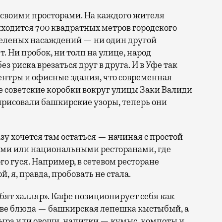
, своими просторами. На каждого жителя
ходится 700 квадратных метров городского
зеленых насаждений — ни один другой
. Ни пробок, ни толп на улице, народ
з риска врезаться друг в друга. И в Уфе так
ентры и офисные здания, что современная
е советские коробки вокруг улицы Заки Валиди
ирисовали башкирские узоры, теперь они
азу хочется там остаться — начиная с простой
ими или национальными ресторанами, где
о гуся. Например, в сетевом ресторане
 я, правда, пробовать не стала.
бят халляр». Кафе позиционирует себя как
ве блюда — башкирская лепешка кыстыбый, а
сыра или овощи, напитки — кумыс, компоты и