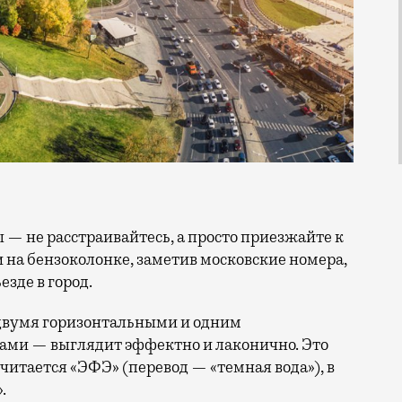
и на бензоколонке, заметив московские номера,
зде в город.
двумя горизонтальными и одним
ми — выглядит эффектно и лаконично. Это
читается «ЭФЭ» (перевод — «темная вода»), в
.