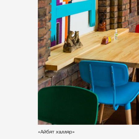
«Айбят халляр»