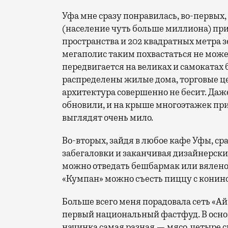
Уфа мне сразу понравилась, во-первых
(население чуть больше миллиона) при
пространства и 202 квадратных метра 
мегаполис таким похвастаться не может
передвигается на великах и самокатах бе
распределены жилые дома, торговые ц
архитектура совершенно не бесит. Даж
обновили, и на крыше многоэтажек пр
выглядят очень мило.
Во-вторых, зайдя в любое кафе Уфы, ср
забегаловки и заканчивая дизайнерск
можно отведать бешбармак или вяленог
«Кумпан» можно съесть пиццу с кониной,
Больше всего меня порадовала сеть «Ай
первый национальный фастфуд. В осно
начинка самая разная — мясо, четыре 