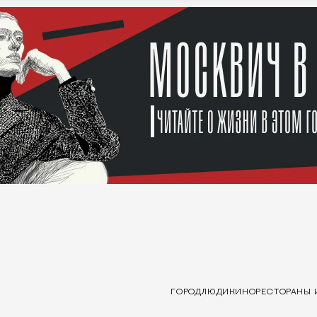
ГОРОД
ЛЮДИ
КИНО
РЕСТОРАНЫ 