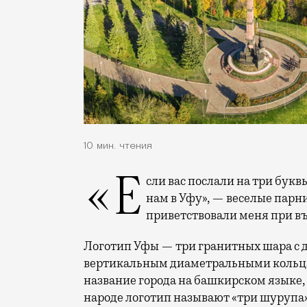
10 мин. чтения
«Если вас послали на три буквы — не расстраивайтесь, а просто приезжайте к
нам в Уфу», — веселые парн
приветствовали меня при въе
Логотип Уфы — три гранитных шара с 
вертикальным диаметральными кольца
название города на башкирском языке, 
народе логотип называют «три шурупа»