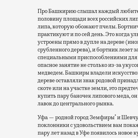
Про Башкирию слышал каждый любител
половину площади всех российских лип
липа, которую обожают пчелы. Бортни
практикуют и по сей день. Это когда ул
устроены прямо в дупле на дереве (ино
срубленного дерева), и бортник лезет з
специальными приспособлениями для сб
опасное занятие не столько из-за укусо
медведем. Башкиры владели искусством
дереве оставляли знак родовой принад
скоте или на участке земли, это предте
купить пару баночек липового меда, он
лавок до центрального рынка.
*
Уфа — родной город Земфиры
и Шевчу
поклонники с удовольствием вам покажу
пару лет назад в Уфе появилось новое 