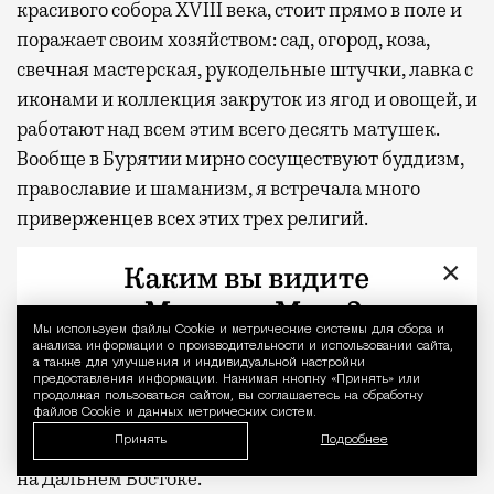
красивого собора XVIII века, стоит прямо в поле и
поражает своим хозяйством: сад, огород, коза,
свечная мастерская, рукодельные штучки, лавка с
иконами и коллекция закруток из ягод и овощей, и
работают над всем этим всего десять матушек.
Вообще в Бурятии мирно сосуществуют буддизм,
православие и шаманизм, я встречала много
приверженцев всех этих трех религий.
×
На центральном рынке можно купить обычные
сибирские товары — варенье из шишек,
жевательную хвойную смолу, сушеные грибы и
Мы используем файлы Сookie и метрические системы для сбора и
Уведомление 
анализа информации о производительности и использовании сайта,
кедровые орешки. Несмотря на то что в огородах у
а также для улучшения и индивидуальной настройки
предоставления информации. Нажимая кнопку «Принять» или
населения растет все — и огурцы, и помидоры, и
продолжая пользоваться сайтом, вы соглашаетесь на обработку
зелень, на рынках продается все из Турции и
файлов Cookie и данных метрических систем.
Принять
Подробнее
Краснодара и так же дорого, как везде в Сибири и
на Дальнем Востоке.