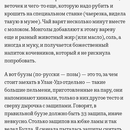
веточек и чего-то еще, которую надо рубить и
крошить на специальном станке (чаерезка, видела
такую в музее). Чай варят несколько минут вместе
с молоком. Монголы добавляют к этому вареву
еще и разный животный жир (или масло), соль, а
иногда и муку, и получается божественный
напиток кочевников, который я не рискнула
попробовать.
А вот буузы (по-русски — позы) — это то, за чем
стоит заехать в Улан-Удэ отдельно — такие
большие пельмени, приготовленные на пару, они
напоминают хинкали, только в них другое тесто и
сверху дырочка с защипами. Говорят, в
правильной буузе должно быть 33 защипа, иначе
невкусно. Столько защипов на юбке ламы и так
велел Будда. Я сначала пыталась защипы считать,