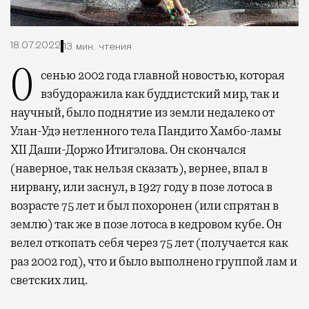
18.07.2022
13 мин. чтения
Осенью 2002 года главной новостью, которая
взбудоражила как буддистский мир, так и
научный, было поднятие из земли недалеко от
Улан-Удэ нетленного тела Пандито Хамбо-ламы
XII Даши-Доржо Итигэлова. Он скончался
(наверное, так нельзя сказать), вернее, впал в
нирвану, или заснул, в 1927 году в позе лотоса в
возрасте 75 лет и был похоронен (или спрятан в
землю) так же в позе лотоса в кедровом кубе. Он
велел откопать себя через 75 лет (получается как
раз 2002 год), что и было выполнено группой лам и
светских лиц.