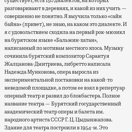
существует, есть 150 диалектов, на которых
разговаривают в деревнях, и какой из них учить —
совершенно не понятно. Я выучила только «сайн
байна» (привет), не знаю, на каком это диалекте. И
я с удовольствием сходила на первый рок-мюзикл
на бурятском языке «Бальжин-хатан»,
написанный по мотивам местного эпоса. Музыку
сочинила бурятский композитор Сарантуя
Жалцанова-Дмитриева, либретто написала
Надежда Мунконова, опера выросла из
экспериментальной постановки на какой-то
неведомой площадке, а потом ее взял в репертуар
оперный театр и развил до блокбастера. Полное
название театра — Бурятский государственный
академический театр оперы и балета им.
народного артиста СССР Г. Ц. Цыдынжапова.
Здание для театра построили в 1954-м. Это