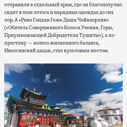
отправили в отдельный храм, где он благополучно
сидит в позе лотоса и нарядных одеждах до сих
пор. А «Риво Гандан Геже Даши Чойнхорлин»
(«Обитель Совершенного Колеса Учения, Горы,
Приумножающей Добродетели Тушиты»), а по-
простому — колесо жизненного баланса,
Иволгинский дацан, стал культовым местом.