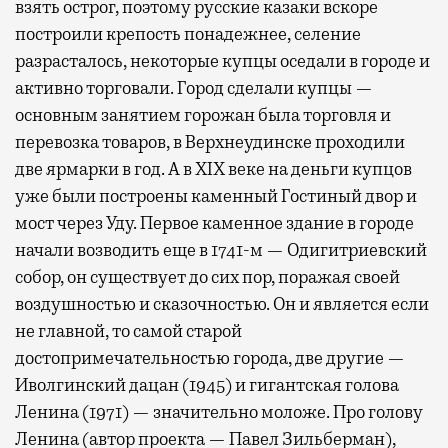
взять острог, поэтому русские казаки вскоре
построили крепость понадежнее, селение
разрасталось, некоторые купцы оседали в городе и
активно торговали. Город сделали купцы —
основным занятием горожан была торговля и
перевозка товаров, в Верхнеудинске проходили
две ярмарки в год. А в XIX веке на деньги купцов
уже были построены каменный Гостиный двор и
мост через Уду. Первое каменное здание в городе
начали возводить еще в 1741-м — Одигитриевский
собор, он существует до сих пор, поражая своей
воздушностью и сказочностью. Он и является если
не главной, то самой старой
достопримечательностью города, две другие —
Иволгинский дацан (1945) и гигантская голова
Ленина (1971) — значительно моложе. Про голову
Ленина (автор проекта — Павел Зильберман),