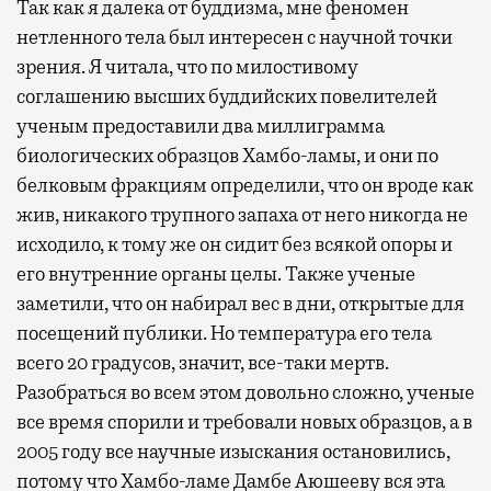
Так как я далека от буддизма, мне феномен
нетленного тела был интересен с научной точки
зрения. Я читала, что по милостивому
соглашению высших буддийских повелителей
ученым предоставили два миллиграмма
биологических образцов Хамбо-ламы, и они по
белковым фракциям определили, что он вроде как
жив, никакого трупного запаха от него никогда не
исходило, к тому же он сидит без всякой опоры и
его внутренние органы целы. Также ученые
заметили, что он набирал вес в дни, открытые для
посещений публики. Но температура его тела
всего 20 градусов, значит, все-таки мертв.
Разобраться во всем этом довольно сложно, ученые
все время спорили и требовали новых образцов, а в
2005 году все научные изыскания остановились,
потому что Хамбо-ламе Дамбе Аюшееву вся эта