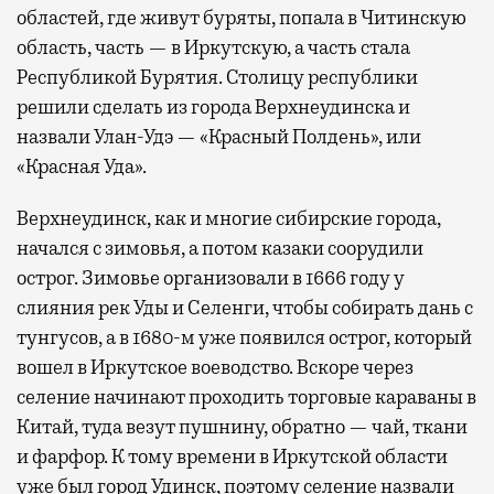
областей, где живут буряты, попала в Читинскую
область, часть — в Иркутскую, а часть стала
Республикой Бурятия. Столицу республики
решили сделать из города Верхнеудинска и
назвали Улан-Удэ — «Красный Полдень», или
«Красная Уда».
Верхнеудинск, как и многие сибирские города,
начался с зимовья, а потом казаки соорудили
острог. Зимовье организовали в 1666 году у
слияния рек Уды и Селенги, чтобы собирать дань с
тунгусов, а в 1680-м уже появился острог, который
вошел в Иркутское воеводство. Вскоре через
селение начинают проходить торговые караваны в
Китай, туда везут пушнину, обратно — чай, ткани
и фарфор. К тому времени в Иркутской области
уже был город Удинск, поэтому селение назвали