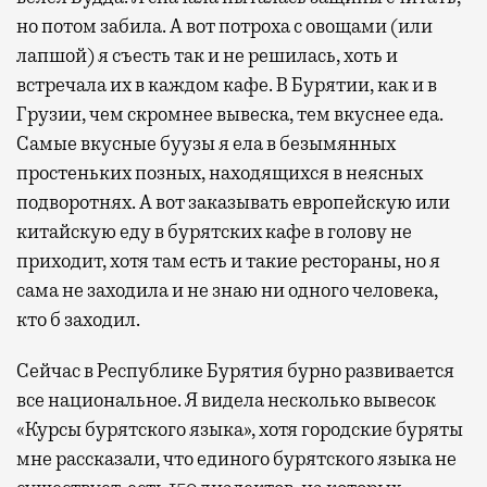
но потом забила. А вот потроха с овощами (или
лапшой) я съесть так и не решилась, хоть и
встречала их в каждом кафе. В Бурятии, как и в
Грузии, чем скромнее вывеска, тем вкуснее еда.
Самые вкусные буузы я ела в безымянных
простеньких позных, находящихся в неясных
подворотнях. А вот заказывать европейскую или
китайскую еду в бурятских кафе в голову не
приходит, хотя там есть и такие рестораны, но я
сама не заходила и не знаю ни одного человека,
кто б заходил.
Сейчас в Республике Бурятия бурно развивается
все национальное. Я видела несколько вывесок
«Курсы бурятского языка», хотя городские буряты
мне рассказали, что единого бурятского языка не