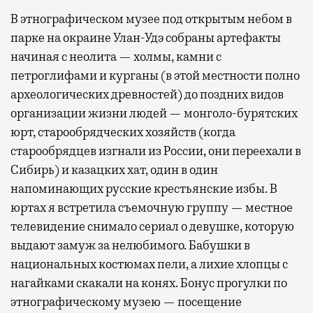
В этнографическом музее под открытым небом в
парке на окраине Улан-Удэ собраны артефакты
начиная с неолита — холмы, камни с
петроглифами и курганы (в этой местности полно
археологических древностей) до поздних видов
организации жизни людей — монголо-бурятских
юрт, старообрядческих хозяйств (когда
старообрядцев изгнали из России, они переехали в
Сибирь) и казацких хат, один в один
напоминающих русские крестьянские избы. В
юртах я встретила съемочную группу — местное
телевидение снимало сериал о девушке, которую
выдают замуж за нелюбимого. Бабушки в
национальных костюмах пели, а лихие хлопцы с
нагайками скакали на конях. Бонус прогулки по
этнографическому музею — посещение