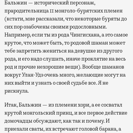
Бальжин — исторический персонаж,
прародительница 11 монголо-бурятских племен
(кстати, мне рассказали, что некоторые буряты до
сих пор озабочены своими родословными.
Например, если ты из рода Чингиcхана, а это самое
крутое, что может быть, то родовой шаман может
тебе запретить жениться на девушке из другого
рода, и его надо слушать, иначе проклятие на весь
род и прочие нехорошие вещи). Вообще шаманов
вокруг Улан-Удэ очень много, желающие могут на
них выйти и узнать о своей судьбе все. Я не
рискнула.
Итак, Бальжин — из племени хори, а ее сосватал
крутой монгольский принц, и все первое действие
домочадцы обсуждают, как так и почему. И
приехали сваты, их встречают головой барана, а