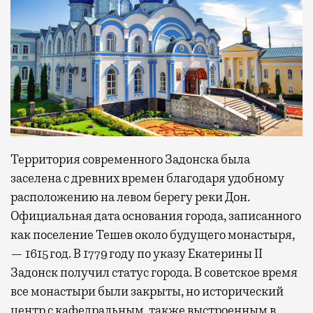
Территория современного Задонска была
заселена с древних времен благодаря удобному
расположению на левом берегу реки Дон.
Официальная дата основания города, записанного
как поселение Тешев около будущего монастыря,
— 1615 год. В 1779 году по указу Екатерины II
Задонск получил статус города. В советское время
все монастыри были закрыты, но исторический
центр с кафедральным, также выстроенным в