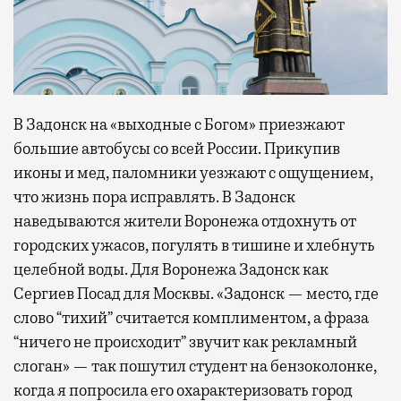
В Задонск на «выходные с Богом» приезжают
большие автобусы со всей России. Прикупив
иконы и мед, паломники уезжают с ощущением,
что жизнь пора исправлять. В Задонск
наведываются жители Воронежа отдохнуть от
городских ужасов, погулять в тишине и хлебнуть
целебной воды. Для Воронежа Задонск как
Сергиев Посад для Москвы. «Задонск — место, где
слово “тихий” считается комплиментом, а фраза
“ничего не происходит” звучит как рекламный
слоган» — так пошутил студент на бензоколонке,
когда я попросила его охарактеризовать город