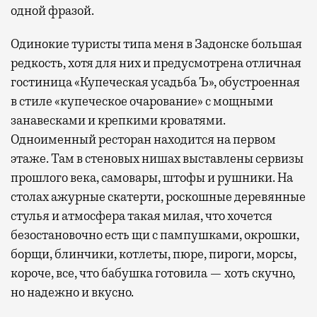
одной фразой.
Одинокие туристы типа меня в Задонске большая
редкость, хотя для них и предусмотрена отличная
гостиница «Купеческая усадьба Ъ», обустроенная
в стиле «купеческое очарование» с мощными
занавесками и крепкими кроватями.
Одноименный ресторан находится на первом
этаже. Там в стеновых нишах выставлены сервизы
прошлого века, самовары, штофы и рушники. На
столах ажурные скатерти, роскошные деревянные
стулья и атмосфера такая милая, что хочется
безостановочно есть щи с пампушками, окрошки,
борщи, блинчики, котлеты, пюре, пироги, морсы,
короче, все, что бабушка готовила — хоть скучно,
но надежно и вкусно.