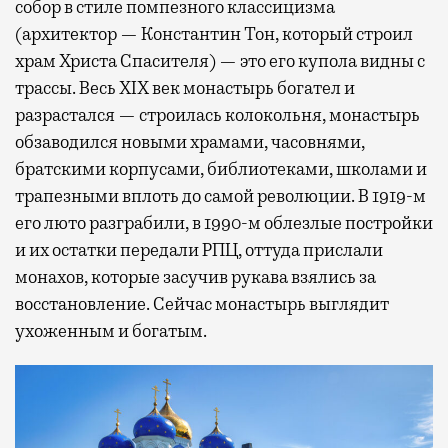
собор в стиле помпезного классицизма
(архитектор — Константин Тон, который строил
храм Христа Спасителя) — это его купола видны с
трассы. Весь XIX век монастырь богател и
разрастался — строилась колокольня, монастырь
обзаводился новыми храмами, часовнями,
братскими корпусами, библиотеками, школами и
трапезными вплоть до самой революции. В 1919-м
его люто разграбили, в 1990-м облезлые постройки
и их остатки передали РПЦ, оттуда прислали
монахов, которые засучив рукава взялись за
восстановление. Сейчас монастырь выглядит
ухоженным и богатым.