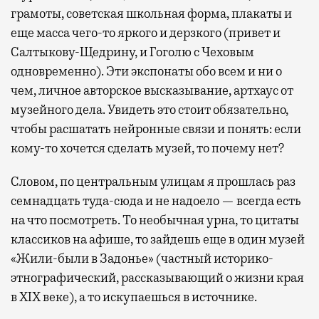
грамоты, советская школьная форма, плакаты и
еще масса чего-то яркого и дерзкого (привет и
Салтыкову-Щедрину, и Гоголю с Чеховым
одновременно). Эти экспонаты обо всем и ни о
чем, личное авторское высказывание, артхаус от
музейного дела. Увидеть это стоит обязательно,
чтобы расшатать нейронные связи и понять: если
кому-то хочется сделать музей, то почему нет?
Словом, по центральным улицам я прошлась раз
семнадцать туда-сюда и не надоело — всегда есть
на что посмотреть. То необычная урна, то цитаты
классиков на афише, то зайдешь еще в один музей
«Жили-были в Задонье» (частный историко-
этнографический, рассказывающий о жизни края
в XIX веке), а то искупаешься в источнике.