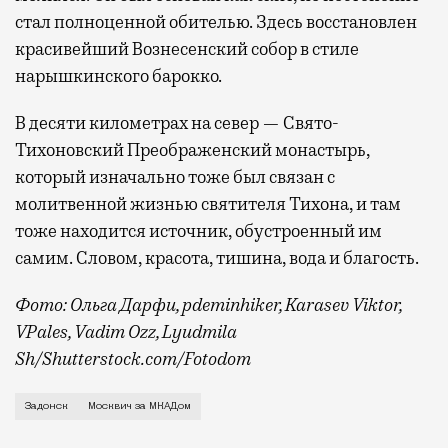
стал полноценной обителью. Здесь восстановлен
красивейший Вознесенский собор в стиле
нарышкинского барокко.
В десяти километрах на север — Свято-
Тихоновский Преображенский монастырь,
который изначально тоже был связан с
молитвенной жизнью святителя Тихона, и там
тоже находится источник, обустроенный им
самим. Словом, красота, тишина, вода и благость.
Фото: Ольга Дарфи, pdeminhiker, Karasev Viktor,
VPales, Vadim Ozz, Lyudmila
Sh/Shutterstock.com/Fotodom
Когда едешь по трассе «Дон» в сторону юга
Задонск
Москвич за МКАДом