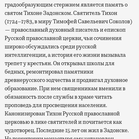
градообразующим стержнем является память о
святом Тихоне Задонском. Святитель Тихон
(1724–1783, в миру Тимофей Савельевич Соколов)
— православный духовный писатель и епископ
Русской православной церкви, чьи сочинения
широко обсуждались среди русской
интеллигенции, а история его жизни вызывала
трепет у крестьян. Он открывал школы для
бедных, ремонтировал памятники
древнерусского зодчества и продвигал духовное
образование. При нем священникам вменили в
обязанность после службы в храме читать
проповедь для просвещения населения.
Канонизирован Тихон Русской православной
церковью в лике святителей и почитается как
чудотворец. Последние 15 лет он жил в Задонске.
На территории монастыря ему установлен