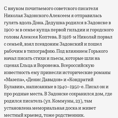
С внуком почитаемого советского писателя
Николая Задонского Алексеем я отправилась
гулять вдоль Дона. Дедушка родился в Задонске в
1900-м в семье купца первой гильдии и городского
головы Алексея Коптева. В 1916-м Николай порвал
с семьей, взял псевдоним Задонский и пошел
рабочим в типографию. Под влиянием Горького
начал писать стихи и пьесы, которые шли на
сценах Ельца и Воронежа. Всероссийскую
известность ему принесли исторические романы
«Мазепа», «Денис Давыдов» и «Кондратий
Булавин», написанные в 1940–1950-е. Писал он и
про родные места. В Задонске сохранился дом, где
родился писатель (ул. Коммуны, 23), там
установлена мемориальная доска и живет
местный краевед, тоже родственник.