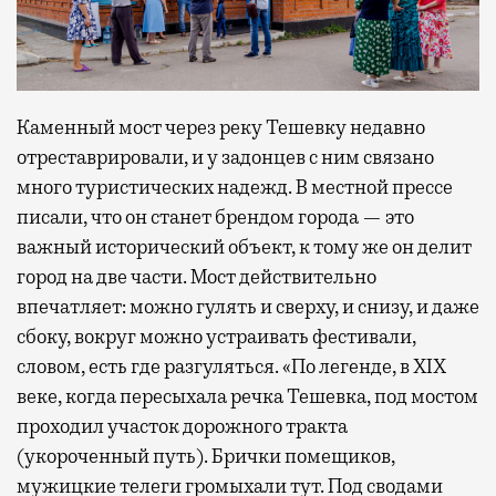
Каменный мост через реку Тешевку недавно
отреставрировали, и у задонцев с ним связано
много туристических надежд. В местной прессе
писали, что он станет брендом города — это
важный исторический объект, к тому же он делит
город на две части. Мост действительно
впечатляет: можно гулять и сверху, и снизу, и даже
сбоку, вокруг можно устраивать фестивали,
словом, есть где разгуляться. «По легенде, в XIX
веке, когда пересыхала речка Тешевка, под мостом
проходил участок дорожного тракта
(укороченный путь). Брички помещиков,
мужицкие телеги громыхали тут. Под сводами