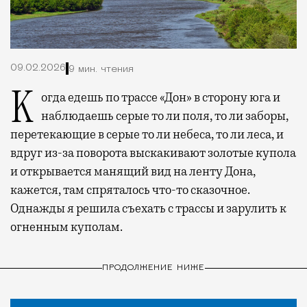
09.02.2026
9 мин. чтения
Когда едешь по трассе «Дон» в сторону юга и
наблюдаешь серые то ли поля, то ли заборы,
перетекающие в серые то ли небеса, то ли леса, и
вдруг из-за поворота выскакивают золотые купола
и открывается манящий вид на ленту Дона,
кажется, там спряталось что-то сказочное.
Однажды я решила съехать с трассы и зарулить к
огненным куполам.
ПРОДОЛЖЕНИЕ НИЖЕ