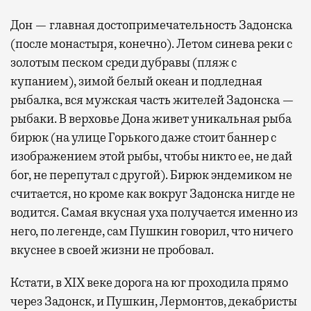
Дон — главная достопримечательность Задонска
(после монастыря, конечно). Летом синева реки с
золотым песком среди дубравы (пляж с
купанием), зимой белый океан и подледная
рыбалка, вся мужская часть жителей Задонска —
рыбаки. В верховье Дона живет уникальная рыба
бирюк (на улице Горького даже стоит баннер с
изображением этой рыбы, чтобы никто ее, не дай
бог, не перепутал с другой). Бирюк эндемиком не
считается, но кроме как вокруг Задонска нигде не
водится. Самая вкусная уха получается именно из
него, по легенде, сам Пушкин говорил, что ничего
вкуснее в своей жизни не пробовал.
Кстати, в XIX веке дорога на юг проходила прямо
через Задонск, и Пушкин, Лермонтов, декабристы