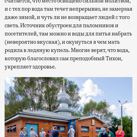
считается, что место освящено сильной молитвой,
и с тех пор вода там течет непрерывно, не замерзая
даже зимой, и чуть ли не возвращает людей с того
света. Источник обустроен для паломников и
посетителей, там можно и воды для питья набрать
(невероятно вкусная), и окунуться в чем мать
родила в ледяную купель. Многие верят, что вода,
которую благословил сам преподобный Тихон,
укрепляет здоровье.