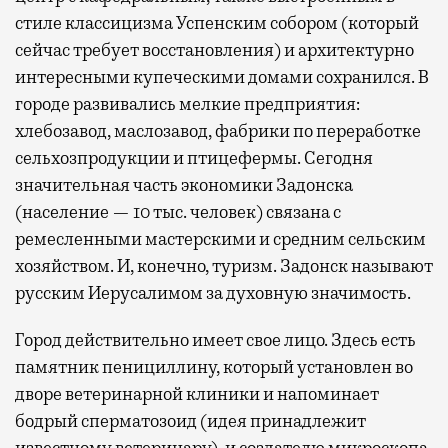
стиле классицизма Успенским собором (который
сейчас требует восстановления) и архитектурно
интересными купеческими домами сохранился. В
городе развивались мелкие предприятия:
хлебозавод, маслозавод, фабрики по переработке
сельхозпродукции и птицефермы. Сегодня
значительная часть экономики Задонска
(население — 10 тыс. человек) связана с
ремесленными мастерскими и средним сельским
хозяйством. И, конечно, туризм. Задонск называют
русским Иерусалимом за духовную значимость.
Город действительно имеет свое лицо. Здесь есть
памятник пенициллину, который установлен во
дворе ветеринарной клиники и напоминает
бодрый сперматозоид (идея принадлежит
известному ветеринару), и создателю микроскопа