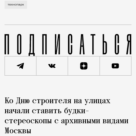
технопарк
Реклама
Редакция Москвич Mag
Ко Дню строителя на улицах
Город
начали ставить будки-
стереоскопы с архивными видами
Москвы