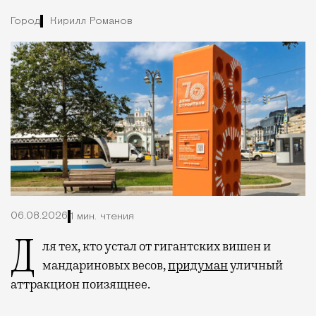
Город
Кирилл Романов
06.08.2026
1 мин. чтения
Для тех, кто устал от гигантских вишен и
мандариновых весов,
придуман
уличный
аттракцион поизящнее.