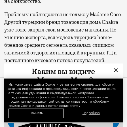
на банкротство.
Проблемы наблюдаются не только у Madame Coco.
Другой турецкий бренд товаров для дома Chakra
уже тоже закрыл свои московские магазины. По
мнению эксперта, вся модель турецких home-
брендов среднего сегмента оказалась слишком
зависимой от дорогих площадей в крупных ТЦ и
постоянного высокого потока покупателей.
×
ПРОДОЛЖЕНИЕ НИЖЕ
Мы используем файлы Сookie и метрические системы для сбора и
Уведомление 
анализа информации о производительности и использовании сайта,
а также для улучшения и индивидуальной настройки
предоставления информации. Нажимая кнопку «Принять» или
продолжая пользоваться сайтом, вы соглашаетесь на обработку
файлов Cookie и данных метрических систем.
Принять
Подробнее