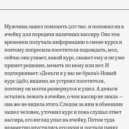
Мужчина зашел поменять 500 тыс. и положил их в
ячейку для передачи наличных кассиру. Она тем
временем получала информацию о смене курса и
поэтому попросила посетителя подождать, мол,
сейчас она узнает, какой курс, скажет ему и он уже
примет решение, менять по нему или нет. И
подчеркивает: «Деньги я у вас не брала!» Новый
курс 59,60, видимо, не устроил посетителя,
поэтому он молча развернулся и ушел. А деньги
остались лежать в ячейке, о чем кассир не знала —
она же не видела этого. Следом за ним в обменник
зашел человек, уточнил курс и пока слушал ответ
кассира, его взгляд упал на ячейку. Потом туда
незаметно опустились его руки и достали пачку