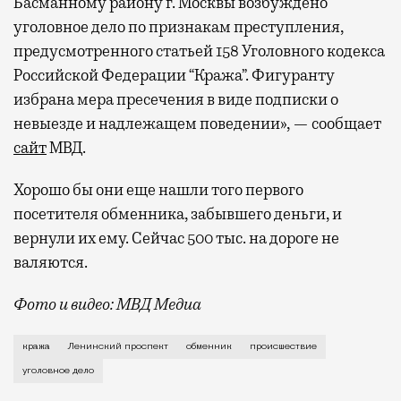
Басманному району г. Москвы возбуждено
уголовное дело по признакам преступления,
предусмотренного статьей 158 Уголовного кодекса
Российской Федерации “Кража”. Фигуранту
избрана мера пресечения в виде подписки о
невыезде и надлежащем поведении», — сообщает
сайт
МВД.
Хорошо бы они еще нашли того первого
посетителя обменника, забывшего деньги, и
вернули их ему. Сейчас 500 тыс. на дороге не
валяются.
Фото и видео: МВД Медиа
История, достойная киносценария, произошла в обме
кража
Ленинский проспект
обменник
происшествие
уголовное дело