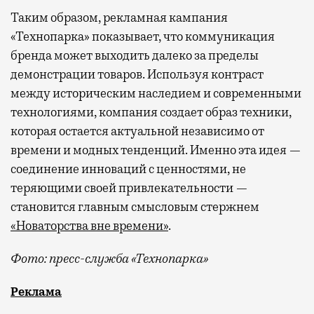
Таким образом, рекламная кампания
«Технопарка» показывает, что коммуникация
бренда может выходить далеко за пределы
демонстрации товаров. Используя контраст
между историческим наследием и современными
технологиями, компания создает образ техники,
которая остается актуальной независимо от
времени и модных тенденций. Именно эта идея —
соединение инноваций с ценностями, не
теряющими своей привлекательности —
становится главным смысловым стержнем
«Новаторства вне времени»
.
Фото: пресс-служба «Технопарка»
Рекламные кампании техники редко выходят за рамк
Реклама