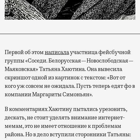
Первой об этом
написала
участница фейсбучной
группы «Соседи. Белорусская—Новослободская—
Маяковская» Татьяна Хаютина. Она вывесила
скриншот одной из картинок с текстом: «Вот от
кого уж совсем не ожидала. Пусть теперь едят фо в
компании Маргариты Симоньян».
В комментариях Хаютину пытались урезонить,
дескать, не стоит уделять внимание интернет-
мемам, это не имеет отношение к проблемам
района. Но в дело вступили сторонники Татьяны: