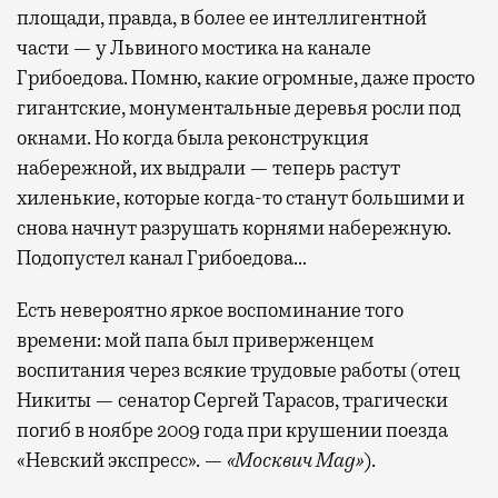
площади, правда, в более ее интеллигентной
части — у Львиного мостика на канале
Бизнес-зал становится местом, где можно
Грибоедова. Помню, какие огромные, даже просто
провести переговоры, поработать или просто
гигантские, монументальные деревья росли под
выпить кофе, наблюдая сквозь панорамные
окнами. Но когда была реконструкция
окна за тем, как взлетают и садятся
набережной, их выдрали — теперь растут
самолеты. В Москве нет недостатка
хиленькие, которые когда-то станут большими и
в лаунжах. В аэропортах их обычно
снова начнут разрушать корнями набережную.
несколько — в разных зонах воздушных
Подопустел канал Грибоедова…
гаваней. На некоторых вокзалах — тоже.
Лаунжи доступны на Ленинградском,
Есть невероятно яркое воспоминание того
Павелецком, Казанском, Ярославском
времени: мой папа был приверженцем
и Курском вокзалах.
Попасть в бизнес-залы
воспитания через всякие трудовые работы (отец
могут держатели карт Mir Supreme. Причем
Никиты — сенатор Сергей Тарасов, трагически
не только в столице. Всего доступно более
погиб в ноябре 2009 года при крушении поезда
1000 бизнес-залов по всему миру.
«Невский экспресс». —
«Москвич Mag»
).