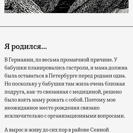
Я родился…
В Германии, по весьма прозаичной причине. У
бабушки планировались гастроли, и мама должна
была оставаться в Петербурге перед родами одна.
Современный путешественник часто берет
Но поскольку у бабушки там жила очень близкая
с собой не только чемодан, но и ноутбук.
подруга, как-то связанная с медициной, решено
А ожидание рейса все чаще превращается
было взять маму рожать с собой. Поэтому мое
не в потерянное время, а в возможность
неожиданное место рождения связано
спокойно закончить дела или спланировать
исключительно с организационными вопросами.
активности в путешествии, например
забронировать нужные билеты и рестораны.
А вырос и живу до сих пор в районе Сенной