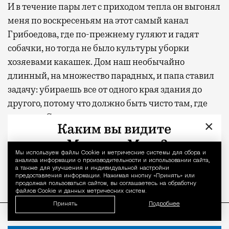
И в течение пары лет с приходом тепла он выгонял
меня по воскресеньям на этот самый канал
Грибоедова, где по-прежнему гуляют и гадят
собачки, но тогда не было культуры уборки
хозяевами какашек. Дом наш необычайно
длинный, на множество парадных, и папа ставил
задачу: убираешь все от одного края здания до
другого, потому что должно быть чисто там, где
живешь. Сам он при этом, как говорил, руководил
×
моей работой, то есть лежал на диване, смотрел
футбол и читал газеты, периодически
Мы используем файлы Сookie и метрические системы для сбора и
Уведомление 
высовываясь из окна, чтобы контролировать ход
анализа информации о производительности и использовании сайта,
а также для улучшения и индивидуальной настройки
работ.
предоставления информации. Нажимая кнопку «Принять» или
продолжая пользоваться сайтом, вы соглашаетесь на обработку
файлов Cookie и данных метрических систем.
ПРОДОЛЖЕНИЕ НИЖЕ
Принять
Подробнее