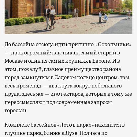
До бассейна отсюда идти прилично. «Сокольники»
— парк огромный: как-никак, самый старый в
Москве и один из самых крупных в Европе. И в
этом, пожалуй, главное преимущество района
перед замкнутым в Садовом кольце центром: там
весь променад — два круга вокруг небольшого
пруда, здесь же — 490 гектаров, которые к тому же
переосмысляют под современные запросы
горожан.
Комплекс бассейнов «Лето в парке» находится в
глубине парка, ближе к Яузе. Полчаса по