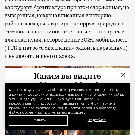
как курорт. Архитектура при этом сдержанная, но
выверенная, искусно вписанная в историю
района: каскады квартирных террас, природные
оттенки и панорамное остекление — это проект
для поколения, которое ценит ЗОЖ, мобильность
(ТТК и метро «Сокольники» рядом, в паре минут)
и не любит лишнего пафоса.
×
Мы используем файлы Сookie и метрические системы для сбора и
Уведомление 
анализа информации о производительности и использовании сайта,
а также для улучшения и индивидуальной настройки
предоставления информации. Нажимая кнопку «Принять» или
продолжая пользоваться сайтом, вы соглашаетесь на обработку
файлов Cookie и данных метрических систем.
Принять
Подробнее