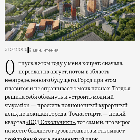
31.07.2026
9 мин. чтения
Отпуск в этом году у меня кочует: сначала
переехал на август, потом в область
неопределенного будущего. Город при этом
плавится и не спрашивает о моих планах. Тогда я
решила себя обмануть и устроить модный
staycation — прожить полноценный курортный
день, не покидая города. Точка старта — новый
квартал
«КОД Сокольники»
, тот самый, что вырос
на месте бывшего грузового двора и открывает
свой тайный ход в знаменитый парк.