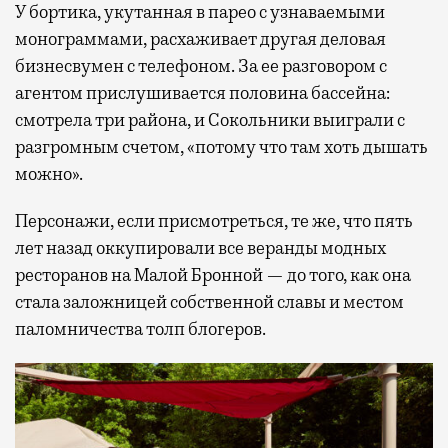
У бортика, укутанная в парео с узнаваемыми
монограммами, расхаживает другая деловая
бизнесвумен с телефоном. За ее разговором с
агентом прислушивается половина бассейна:
смотрела три района, и Сокольники выиграли с
разгромным счетом, «потому что там хоть дышать
можно».
Персонажи, если присмотреться, те же, что пять
лет назад оккупировали все веранды модных
ресторанов на Малой Бронной — до того, как она
стала заложницей собственной славы и местом
паломничества толп блогеров.