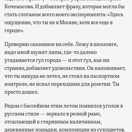
Кочемасова. И добавляет фразу, которая могла бы
стать слоганом всего моего эксперимента: «Здесь
ощущение, что ты не в Москве, хотя все еще в
городе».
Проверяю сказанное на себе. Лежу в шезлонге,
надо мной шумят липы, где-то далеко
угадывается гул города — и этот гул, как ни
странно, добавляет удовольствия. Он напоминает,
что ты никуда не летел, не стоял на паспортном
контроле, не искал переходник для розетки. Ты
просто дошел.
Рядом с бассейном этим летом появился уголок в
русском стиле — зеркало в резной раме,
отсылающей к старинным наличникам,
деревянные лошадки, композиции из сухоцветов.