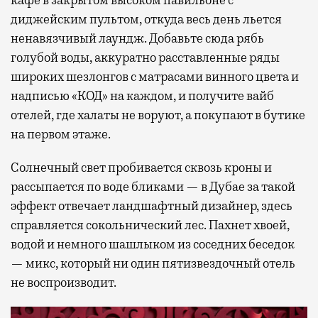
диджейским пультом, откуда весь день льется
ненавязчивый лаундж. Добавьте сюда рябь
голубой воды, аккуратно расставленные ряды
широких шезлонгов с матрасами винного цвета и
надписью «КОД» на каждом, и получите вайб
отелей, где халаты не воруют, а покупают в бутике
на первом этаже.
Солнечный свет пробивается сквозь кроны и
рассыпается по воде бликами — в Дубае за такой
эффект отвечает ландшафтный дизайнер, здесь
справляется сокольнический лес. Пахнет хвоей,
водой и немного шашлыком из соседних беседок
— микс, который ни один пятизвездочный отель
не воспроизводит.