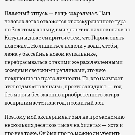
Пляжный отпуск — вещь сакральная. Наш
человек легко откажется от экскурсионного тура
по Золотому кольцу, вычеркнет из планов сплав по
Катуни и даже смирится с тем, что Париж опять
подождет. Но лишиться недели у воды, чтобы,
лежа у бассейна в новом купальнике,
перебрасываться с такими же расслабленными
соседями светскими репликами, это уже
покушение на права личности. Те, кто называет
этот отдых «тюленьим», просто завидуют — год
без моря и без законно приобретенного загара
воспринимается как год, прожитый зря.
Поэтому мой эксперимент был не про экономию
нескольких десятков тысяч на билетах — хотя и
про нее тоже. Он был про то, можно ли убедить