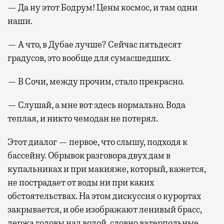
— Да ну этот Бодрум! Цены космос, и там одни
наши.
— А что, в Дубае лучше? Сейчас пятьдесят
градусов, это вообще для сумасшедших.
— В Сочи, между прочим, стало прекрасно.
— Слушай, а мне вот здесь нормально. Вода
теплая, и никто чемодан не потерял.
Этот диалог — первое, что слышу, подходя к
бассейну. Обрывок разговора двух дам в
купальниках и при макияже, который, кажется,
не пострадает от воды ни при каких
обстоятельствах. На этом дискуссия о курортах
закрывается, и обе изображают ленивый брасс,
держа головы над водой, словно ватерпольные