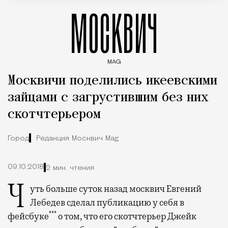
МОСКВИЧ
MAG
Введите ключевые слова для поиска статей
Москвичи поделились икеевскими
зайцами с загрустившим без них
скотчтерьером
Город
Редакция Москвич Mag
09.10.2018
2 мин. чтения
Чуть больше суток назад москвич Евгений
Лебедев сделал публикацию у себя в
***
фейсбуке
о том, что его скотчтерьер Джейк