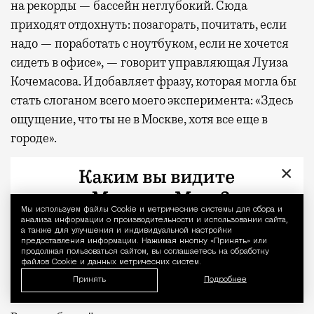
на рекорды — бассейн неглубокий. Сюда
приходят отдохнуть: позагорать, почитать, если
надо — поработать с ноутбуком, если не хочется
сидеть в офисе», — говорит управляющая Луиза
Кочемасова. И добавляет фразу, которая могла бы
стать слоганом всего моего эксперимента: «Здесь
ощущение, что ты не в Москве, хотя все еще в
городе».
×
Проверяю сказанное на себе. Лежу в шезлонге,
надо мной шумят липы, где-то далеко
угадывается гул города — и этот гул, как ни
Мы используем файлы Сookie и метрические системы для сбора и
Уведомление 
анализа информации о производительности и использовании сайта,
странно, добавляет удовольствия. Он напоминает,
а также для улучшения и индивидуальной настройки
предоставления информации. Нажимая кнопку «Принять» или
что ты никуда не летел, не стоял на паспортном
продолжая пользоваться сайтом, вы соглашаетесь на обработку
контроле, не искал переходник для розетки. Ты
файлов Cookie и данных метрических систем.
Принять
Подробнее
просто дошел.