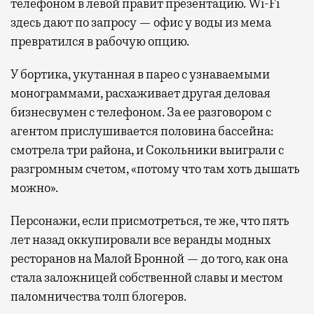
телефоном в левой правит презентацию. Wi-Fi
здесь дают по запросу — офис у воды из мема
превратился в рабочую опцию.
У бортика, укутанная в парео с узнаваемыми
монограммами, расхаживает другая деловая
бизнесвумен с телефоном. За ее разговором с
агентом прислушивается половина бассейна:
смотрела три района, и Сокольники выиграли с
разгромным счетом, «потому что там хоть дышать
можно».
Персонажи, если присмотреться, те же, что пять
лет назад оккупировали все веранды модных
ресторанов на Малой Бронной — до того, как она
стала заложницей собственной славы и местом
паломничества толп блогеров.