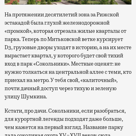
На протяжении десятилетий зона за Рижской
эстакадой была глухой железнодорожной
«промкой», которая отрезала жилые кварталы от
парка. Теперь по Митьковской ветке курсирует
D3, грузовые дворы уходят в историю, а на их месте
вырастает квартал, у которого будет свой тихий
вход в парк «Сокольники». Местные оценят: не
нужно толкаться на центральной аллее с теми, кто
приехал на метро. У тебя свой, «калиточный»,
почти дачный доступ через тихую и зеленую
улицу Шумкина.
Кстати, про дачи. Сокольники, если разобраться,
для курортной легенды подходят даже больше,
чем кажется на первый взгляд. Название парку
дала соколиная охота XV−XVII веков: сюда