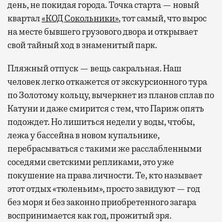
день, не покидая города. Точка старта — новый
квартал
«КОД Сокольники»
, тот самый, что вырос
на месте бывшего грузового двора и открывает
свой тайный ход в знаменитый парк.
Пляжный отпуск — вещь сакральная. Наш
человек легко откажется от экскурсионного тура
по Золотому кольцу, вычеркнет из планов сплав по
Катуни и даже смирится с тем, что Париж опять
подождет. Но лишиться недели у воды, чтобы,
лежа у бассейна в новом купальнике,
перебрасываться с такими же расслабленными
соседями светскими репликами, это уже
покушение на права личности. Те, кто называет
этот отдых «тюленьим», просто завидуют — год
без моря и без законно приобретенного загара
воспринимается как год, прожитый зря.