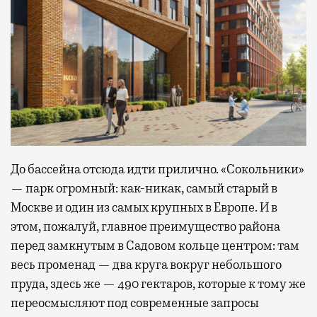
До бассейна отсюда идти прилично. «Сокольники»
— парк огромный: как-никак, самый старый в
Москве и один из самых крупных в Европе. И в
этом, пожалуй, главное преимущество района
перед замкнутым в Садовом кольце центром: там
весь променад — два круга вокруг небольшого
пруда, здесь же — 490 гектаров, которые к тому же
переосмысляют под современные запросы