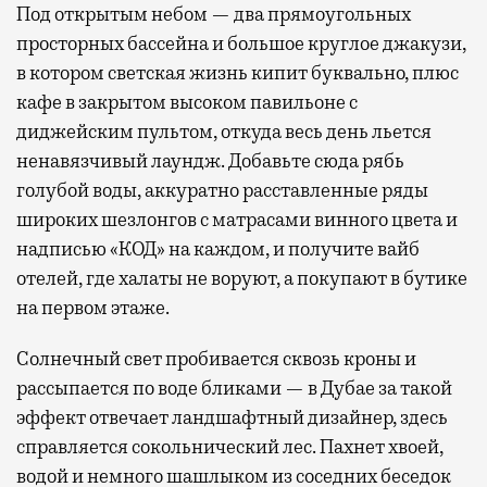
Под открытым небом — два прямоугольных
просторных бассейна и большое круглое джакузи,
в котором светская жизнь кипит буквально, плюс
кафе в закрытом высоком павильоне с
диджейским пультом, откуда весь день льется
ненавязчивый лаундж. Добавьте сюда рябь
голубой воды, аккуратно расставленные ряды
широких шезлонгов с матрасами винного цвета и
надписью «КОД» на каждом, и получите вайб
отелей, где халаты не воруют, а покупают в бутике
на первом этаже.
Солнечный свет пробивается сквозь кроны и
рассыпается по воде бликами — в Дубае за такой
эффект отвечает ландшафтный дизайнер, здесь
справляется сокольнический лес. Пахнет хвоей,
водой и немного шашлыком из соседних беседок