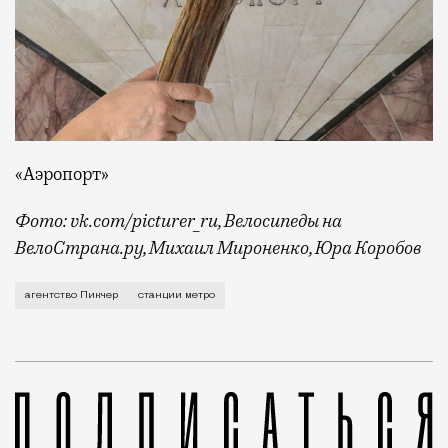
«Аэропорт»
Фото: vk.com/picturer_ru, Велосипеды на
ВелоСтрана.ру, Михаил Мироненко, Юра Коробов
Перед нами тот самый случай, когда реклама помог
агентство Пикчер
станции метро