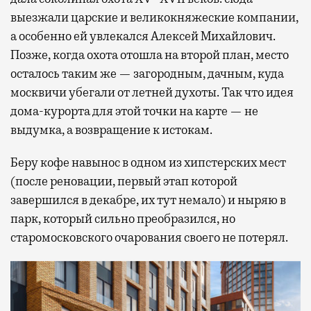
выезжали царские и великокняжеские компании,
а особенно ей увлекался Алексей Михайлович.
Позже, когда охота отошла на второй план, место
осталось таким же — загородным, дачным, куда
москвичи убегали от летней духоты. Так что идея
дома-курорта для этой точки на карте — не
выдумка, а возвращение к истокам.
Беру кофе навынос в одном из хипстерских мест
(после реновации, первый этап которой
завершился в декабре, их тут немало) и ныряю в
парк, который сильно преобразился, но
старомосковского очарования своего не потерял.