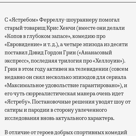
С «Ястребом» Ферреллу-шоураннеру помогал
старый товарищ Крис Хенчи (вместе они делали
«Копов в глубоком запасе», комедию про
«Евровидение» и т. д.), а четыре эпизода из десяти
поставил Дэвид Гордон Грин («Ананасовый
экспресс», последняя трилогия про «Хеллоуин»).
Грин в этом году активен на телевидении (совсем
недавно он снял несколько эпизодов для сериала
«Максимальное удовольствие гарантировано»), и
его чуть сюрреалистическая манера очень идет
«Ястребу». Постановочные решения уводят шоу от
сатиры и пародии в сторону увлеченного
исследования вновь актуального характера.
В отличие от героев добрых спортивных комедий