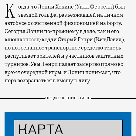
Когда-то Лонни Хокинс (Уилл Феррелл) был
звездой гольфа, разъезжавшей на личном
автобусе с собственной физиономией на борту.
Сегодня Лонни по-прежнему в деле, как и его
клюшконосец-кедди Старый Генри (Кит Дэвид),
но потрепанное транспортное средство теперь
распугивает зрителей и участников заштатных
турниров. Увы, Генри падает замертво прямо во
время очередной игры, и Лонни понимает, что
пора возвращаться в высшую лигу.
ПРОДОЛЖЕНИЕ НИЖЕ