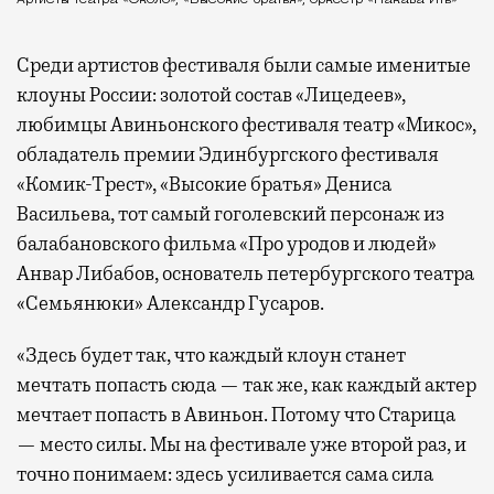
Артисты театра «Около», «Высокие братья», оркестр «Пакава Ить»
Среди артистов фестиваля были самые именитые
клоуны России: золотой состав «Лицедеев»,
любимцы Авиньонского фестиваля театр «Микос»,
обладатель премии Эдинбургского фестиваля
«Комик-Трест», «Высокие братья» Дениса
Васильева, тот самый гоголевский персонаж из
балабановского фильма «Про уродов и людей»
Анвар Либабов, основатель петербургского театра
«Семьянюки» Александр Гусаров.
«Здесь будет так, что каждый клоун станет
мечтать попасть сюда — так же, как каждый актер
мечтает попасть в Авиньон. Потому что Старица
— место силы. Мы на фестивале уже второй раз, и
точно понимаем: здесь усиливается сама сила