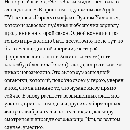
На первый взгляд «Ястреб» выглядит несколько
запоздавшим. В прошлом году на том же Apple
TV+ вышел «Король гольфа» с Оуэном Уилсоном,
который завоевал публику и обеспечил сериалу
продление на второй сезон. Одной комедии про
гольф миру должно быть достаточно, но не тут-то
было. Беспардонной энергии, с которой
феррелловский Лонни Хокинс влетает (этот
каламбур был неизбежен) в кадр, сопротивляться
никак невозможно. Это актер сумасшедшей
органики, который, подобно своему герою, уверен
в том, что он именно то, что нужно миру прямо
сейчас. В эпоху расцвета возвышенных фильмов
ужасов, кринж-комедий и других лабораторных
жанров скабрезный и наглый подход к юмору
смотрится и вправду освежающе. Или, во всяком
случае, уместно.