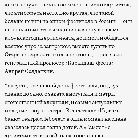
дня я получил немало комментариев от артистов,
что атмосфера настолько крутая, что такой
больше нет ни на одном фестивале в России — они
не только вместе выходили на сцену во время
клоунского дивертисмента, но и могли общаться
каждое утро за завтраком, вместе гулять по
Старице, заряжаться ее энергией», — рассказал
генеральный продюсер «Карандаш-феста»
Андрей Солдаткин.
1 августа, в основной день фестиваля, на двух
сценах до самого заката выступали и мэтры
отечественной клоунады, и самые актуальные
молодые клоун-театры. В спектакле «Идите в
баню» театра «Неболет» в один момент на сцене
оказалась целая толпа детей. А «Гамлет» с
артистами театра «Около» в постановке