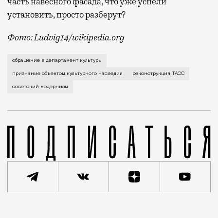
часть навесного фасада, что уже успели
установить, просто разберут?
Фото: Ludvig14/wikipedia.org
Уникальное здание начали зашивать в вентфасад. ТА
обращение в департамент культуры
признание объектом культурного наследия
реконструкция ТАСС
советский модернизм