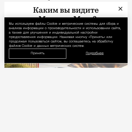
«квадратов» с металлическими
×
«грибами»
Мы используем файлы Сookie и метрические системы для сбора и
Уведомление 
анализа информации о производительности и использовании сайта,
Город
Николай Спиридонов
а также для улучшения и индивидуальной настройки
предоставления информации. Нажимая кнопку «Принять» или
продолжая пользоваться сайтом, вы соглашаетесь на обработку
файлов Cookie и данных метрических систем.
Принять
Подробнее
09.08.2026
1 мин. чтения
В «Сити» скоро станет чуть меньше стекла и
чуть больше зелени. На крыше шестого