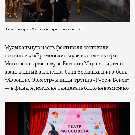
Клоун театра «Микос» во время кавалькады
Музыкальную часть фестиваля составили
постановка «Бременские музыканты» театра
Моссовета в режиссуре Евгения Марчелли, этно-
авангардный а капелла-бэнд Spokanki, джаз-бэнд
«Хоронько Оркестр» и инди-группа «Рубеж Веков»
— в финале, когда не танцевать было невозможно.