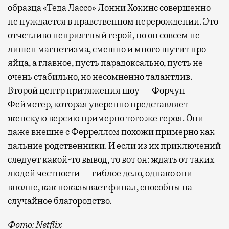
образца «Теда Лассо» Лонни Хокинс совершенно
не нуждается в нравственном перерождении. Это
отчетливо неприятный герой, но он совсем не
лишен магнетизма, смешно и много шутит про
яйца, а главное, пусть парадоксально, пусть не
очень стабильно, но несомненно талантлив.
Второй центр притяжения шоу — Форчун
Феймстер, которая уверенно представляет
женскую версию примерно того же героя. Они
даже внешне с Ферреллом похожи примерно как
дальние родственники. И если из их приключений
следует какой-то вывод, то вот он: ждать от таких
людей честности — гиблое дело, однако они
вполне, как показывает финал, способны на
случайное благородство.
Фото: Netflix