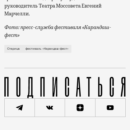
руководитель Театра Моссовета Евгений
Марчелли.
Фото: пресс-служба фестиваля «Карандаш-
фест»
В минувший уикенд маленькая Старица в Тверской об
Старица
фестиваль «Карандаш-фест»