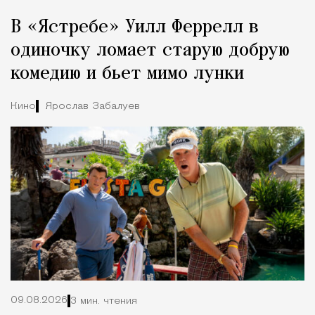
Реклама
Редакция Москвич Mag
В «Ястребе» Уилл Феррелл в
Город
одиночку ломает старую добрую
комедию и бьет мимо лунки
Кино
Ярослав Забалуев
09.08.2026
3 мин. чтения