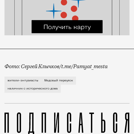
Фото: Сергей Клычков/t.me/Pamyat_mesta
Теперь наличник отреставрируют и отдадут в районн
жители-энтузиасты
Медовый переулок
наличник с исторического дома