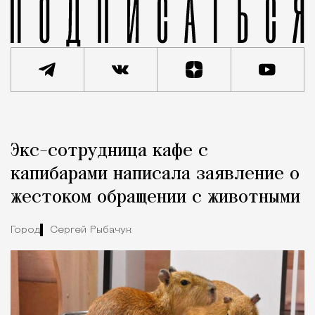
Реклама
Редакция Москвич Mag
Экс-сотрудница кафе с
Город
капибарами написала заявление о
жестоком обращении с животными
Город
Сергей Рыбачук