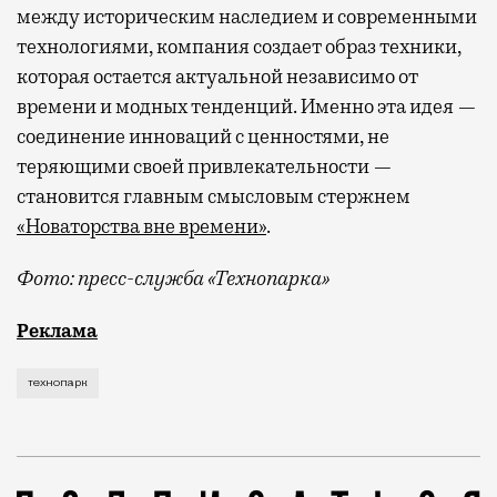
между историческим наследием и современными
технологиями, компания создает образ техники,
которая остается актуальной независимо от
времени и модных тенденций. Именно эта идея —
соединение инноваций с ценностями, не
теряющими своей привлекательности —
становится главным смысловым стержнем
«Новаторства вне времени»
.
Фото: пресс-служба «Технопарка»
Рекламные кампании техники редко выходят за рамк
Реклама
технопарк