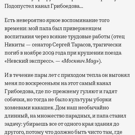
Подопустел канал Грибоедова…
Есть невероятно яркое воспоминание того
времени: мой папа был приверженцем
воспитания через всякие трудовые работы (отец
Никиты — сенатор Сергей Тарасов, трагически
погиб в ноябре 2009 года при крушении поезда
«Невский экспресс». —
«Москвич Mag»
).
И в течение пары лет с приходом тепла он выгонял
меня по воскресеньям на этот самый канал
Грибоедова, где по-прежнему гуляют и гадят
собачки, но тогда не было культуры уборки
хозяевами какашек. Дом наш необычайно
длинный, на множество парадных, и папа ставил
задачу: убираешь все от одного края здания до
другого, потому что должно быть чисто там, где