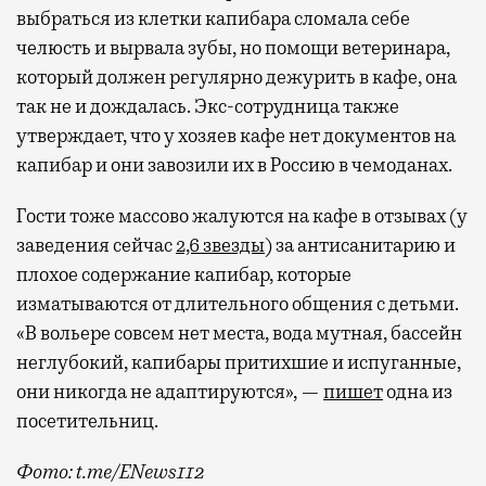
выбраться из клетки капибара сломала себе
челюсть и вырвала зубы, но помощи ветеринара,
который должен регулярно дежурить в кафе, она
так не и дождалась. Экс-сотрудница также
утверждает, что у хозяев кафе нет документов на
капибар и они завозили их в Россию в чемоданах.
Гости тоже массово жалуются на кафе в отзывах (у
заведения сейчас
2,6 звезды
) за антисанитарию и
плохое содержание капибар, которые
изматываются от длительного общения с детьми.
«В вольере совсем нет места, вода мутная, бассейн
неглубокий, капибары притихшие и испуганные,
они никогда не адаптируются», —
пишет
одна из
посетительниц.
Фото: t.me/ENews112