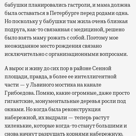
бабушки планировались гастроли, и мама должна
была оставаться в Петербурге перед родами одна.
Но поскольку у бабушки там жила очень близкая
подруга, как-то связанная с медициной, решено
было взять маму рожать с собой. Поэтому мое
неожиданное место рождения связано
исключительно с организационными вопросами.
А вырос и живу до сих пор в районе Сенной
площади, правда, в более ее интеллигентной
части — у Львиного мостика на канале
Грибоедова. Помню, какие огромные, даже просто
гигантские, монументальные деревья росли под
окнами. Но когда была реконструкция
набережной, их выдрали — теперь растут
хиленькие, которые когда-то станут большими и
снова начнут разрушать корнями набережную.