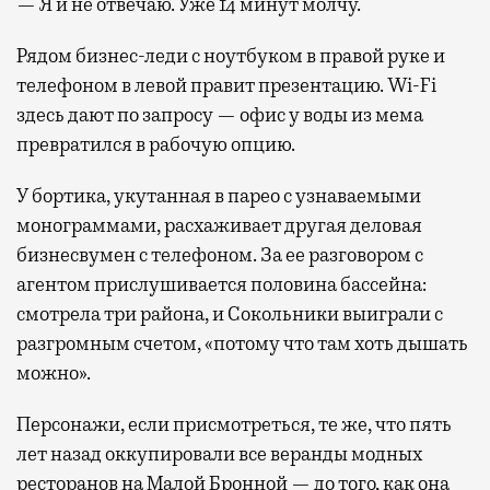
— Я и не отвечаю. Уже 14 минут молчу.
Рядом бизнес-леди с ноутбуком в правой руке и
телефоном в левой правит презентацию. Wi-Fi
здесь дают по запросу — офис у воды из мема
превратился в рабочую опцию.
У бортика, укутанная в парео с узнаваемыми
монограммами, расхаживает другая деловая
бизнесвумен с телефоном. За ее разговором с
агентом прислушивается половина бассейна:
смотрела три района, и Сокольники выиграли с
разгромным счетом, «потому что там хоть дышать
можно».
Персонажи, если присмотреться, те же, что пять
лет назад оккупировали все веранды модных
ресторанов на Малой Бронной — до того, как она