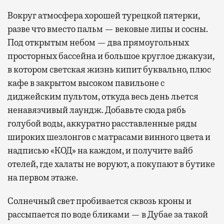
Вокруг атмосфера хорошей турецкой пятерки,
разве что вместо пальм — вековые липы и сосны.
Под открытым небом — два прямоугольных
просторных бассейна и большое круглое джакузи,
в котором светская жизнь кипит буквально, плюс
кафе в закрытом высоком павильоне с
диджейским пультом, откуда весь день льется
ненавязчивый лаундж. Добавьте сюда рябь
голубой воды, аккуратно расставленные ряды
широких шезлонгов с матрасами винного цвета и
надписью «КОД» на каждом, и получите вайб
отелей, где халаты не воруют, а покупают в бутике
на первом этаже.
Солнечный свет пробивается сквозь кроны и
рассыпается по воде бликами — в Дубае за такой