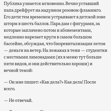
Публика узнается мгновенно. Вечно уставший
папа дрейфует на надувном розовом фламинго.
Его дети тем временем устраивают в детской зоне
шторм в шесть баллов. Пара дам с фигурами, за
которые заплачено потом и абонементами,
медленно нарезает круги в самом большом
бассейне, обсуждая, что биоревитализация летом
— деньги на ветер. На лежаках в тени — студентки
с местными лимонадами (их в меню тут больше
пяти видов, и они действительно хороши) и
вечной темой:
— Он мне пишет: «Как дела?» Как дела! После
всего.
— Не отвечай.