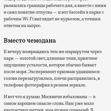
размылись границы рабочего дня, а вместе с ними
и само понятие отпуска — и вот бассейн в парке с
рабочим Wi-Fi выглядит не курьезом, а точным
ответом на запрос.
Вместо чемодана
К вечеру возвращаюсь тем же маршрутом через
парк — золотой свет, длинные тени, приятное
ощущение усталости, которое обычно бывает
после моря. Эксперимент признаю удавшимся:
голова перезагрузилась, плечи расправились, в
телефоне фотография в резном зеркале.
И вот что я думаю. Москвичи избалованы — в
самом хорошем смысле слова. Нам уже мало
квадратных метров, нам нужен сценарий. В