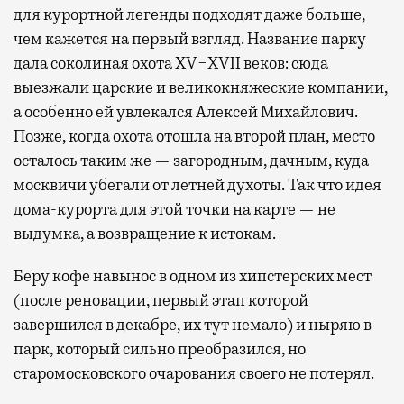
для курортной легенды подходят даже больше,
чем кажется на первый взгляд. Название парку
дала соколиная охота XV−XVII веков: сюда
выезжали царские и великокняжеские компании,
а особенно ей увлекался Алексей Михайлович.
Позже, когда охота отошла на второй план, место
осталось таким же — загородным, дачным, куда
москвичи убегали от летней духоты. Так что идея
дома-курорта для этой точки на карте — не
выдумка, а возвращение к истокам.
Беру кофе навынос в одном из хипстерских мест
(после реновации, первый этап которой
завершился в декабре, их тут немало) и ныряю в
парк, который сильно преобразился, но
старомосковского очарования своего не потерял.