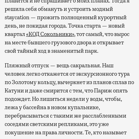
плавится и не спрашивает о моих планах. Тогда я
решила себя обмануть и устроить модный
staycation — прожить полноценный курортный
день, не покидая города. Точка старта — новый
квартал
«КОД Сокольники»
, тот самый, что вырос
на месте бывшего грузового двора и открывает
свой тайный ход в знаменитый парк.
Пляжный отпуск — вещь сакральная. Наш
человек легко откажется от экскурсионного тура
по Золотому кольцу, вычеркнет из планов сплав по
Катуни и даже смирится с тем, что Париж опять
подождет. Но лишиться недели у воды, чтобы,
лежа у бассейна в новом купальнике,
перебрасываться с такими же расслабленными
соседями светскими репликами, это уже
покушение на права личности. Те, кто называет