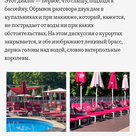
Этот диалог — первое, что слышу, подходя к
бассейну. Обрывок разговора двух дам в
купальниках и при макияже, который, кажется,
не пострадает от воды ни при каких
обстоятельствах. На этом дискуссия о курортах
закрывается, и обе изображают ленивый брасс,
держа головы над водой, словно ватерпольные
королевы.