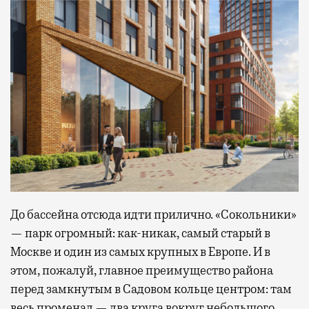
До бассейна отсюда идти прилично. «Сокольники»
— парк огромный: как-никак, самый старый в
Москве и один из самых крупных в Европе. И в
этом, пожалуй, главное преимущество района
перед замкнутым в Садовом кольце центром: там
весь променад — два круга вокруг небольшого