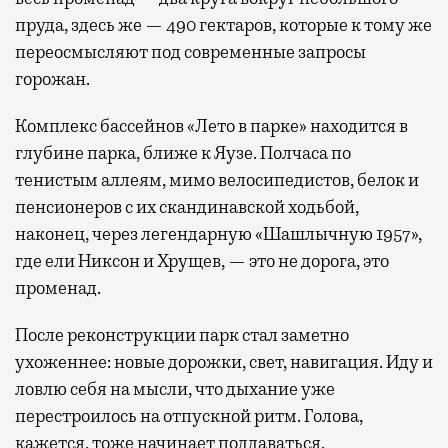
пруда, здесь же — 490 гектаров, которые к тому же
переосмысляют под современные запросы
горожан.
Комплекс бассейнов «Лето в парке» находится в
глубине парка, ближе к Яузе. Полчаса по
тенистым аллеям, мимо велосипедистов, белок и
пенсионеров с их скандинавской ходьбой,
наконец, через легендарную «Шашлычную 1957»,
где ели Никсон и Хрущев, — это не дорога, это
променад.
После реконструкции парк стал заметно
ухоженнее: новые дорожки, свет, навигация. Иду и
ловлю себя на мысли, что дыхание уже
перестроилось на отпускной ритм. Голова,
кажется, тоже начинает поддаваться.