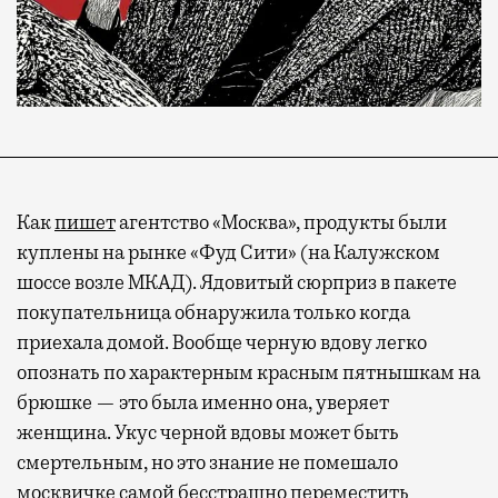
Как
пишет
агентство «Москва», продукты были
куплены на рынке «Фуд Сити» (на Калужском
шоссе возле МКАД). Ядовитый сюрприз в пакете
покупательница обнаружила только когда
приехала домой. Вообще черную вдову легко
опознать по характерным красным пятнышкам на
брюшке — это была именно она, уверяет
женщина. Укус черной вдовы может быть
смертельным, но это знание не помешало
москвичке самой бесстрашно переместить