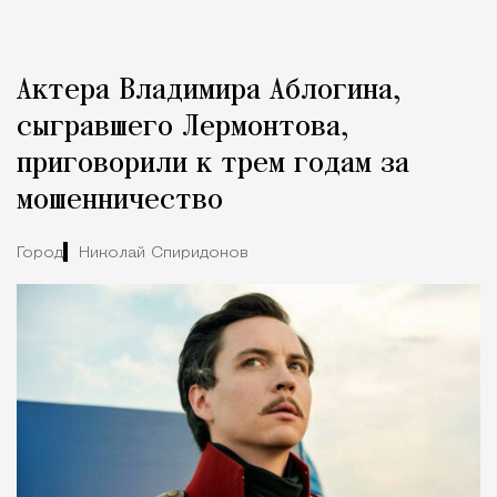
Реклама
Редакция Москвич Mag
Актера Владимира Аблогина,
Город
сыгравшего Лермонтова,
приговорили к трем годам за
мошенничество
Город
Николай Спиридонов