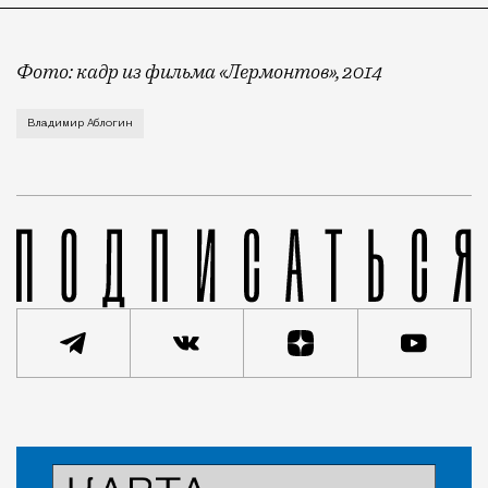
Фото: кадр из фильма «Лермонтов», 2014
Путь от литературной классики до уголовной оказал
Владимир Аблогин
Новость
Николай Спиридонов
Город