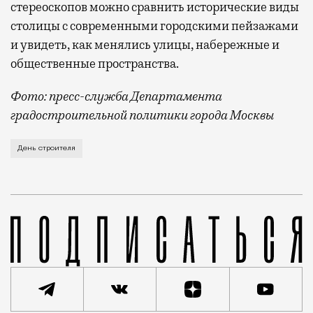
стереоскопов можно сравнить исторические виды
столицы с современными городскими пейзажами
и увидеть, как менялись улицы, набережные и
общественные пространства.
Фото: пресс-служба Департамента
градостроительной политики города Москвы
В этом году профессиональный праздник День строи
День строителя