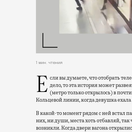
1 мин. чтения
Если вы думаете, что отобрать телефон у представительниц слабого пола плевое
дело, то эта история может разв
(метро только открылось) в почт
Кольцевой линии, когда девушка ехала 
В какой-то момент рядом с ней встал па
них, ни души, места хоть отбавляй, так
возникли. Когда двери вагона открылис