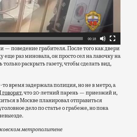
00:18
ии — поведение грабителя. После того как двери
у еще раз миновала, он просто сел на лавочку на
ь только раскрыть газету, чтобы сделать вид,
то время задержала полиция, но не в метро, а
Д
говорят
, что 20-летний парень — приезжий и,
иться в Москве планировал отправиться
головное дело по статье о грабеже, но пока
невыезде.
осковском метрополитене