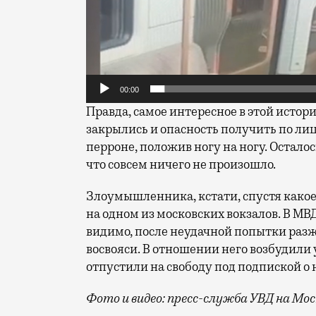
00:00
Правда, самое интересное в этой истор
закрылись и опасность получить
по лиц
перроне, положив ногу на ногу. Осталос
что совсем ничего не произошло.
Злоумышленника, кстати, спустя какое-
на одном из московских вокзалов. В МВ
видимо, после неудачной попытки разж
восвояси. В отношении него возбудили у
отпустили на свободу под подпиской о 
Фото и видео: пресс-служба УВД на М