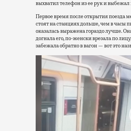
выхватил телефон из ее рук и выбежал 
Первое время после открытия поезда м
стоят на станциях дольше, чем в часы 
оказалась выражена гораздо лучше. Она 
догнала его, по-женски врезала по лицу
забежала обратно в вагон — вот это н
Видеоплеер