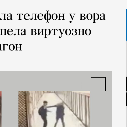
ла телефон у вора
спела виртуозно
агон