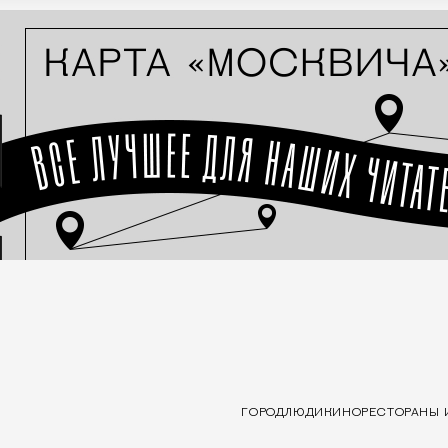
ГОРОД
ЛЮДИ
КИНО
РЕСТОРАНЫ 