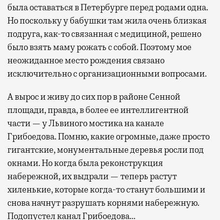
была оставаться в Петербурге перед родами одна.
Но поскольку у бабушки там жила очень близкая
подруга, как-то связанная с медициной, решено
было взять маму рожать с собой. Поэтому мое
неожиданное место рождения связано
исключительно с организационными вопросами.
А вырос и живу до сих пор в районе Сенной
площади, правда, в более ее интеллигентной
части — у Львиного мостика на канале
Грибоедова. Помню, какие огромные, даже просто
гигантские, монументальные деревья росли под
окнами. Но когда была реконструкция
набережной, их выдрали — теперь растут
хиленькие, которые когда-то станут большими и
снова начнут разрушать корнями набережную.
Подопустел канал Грибоедова…