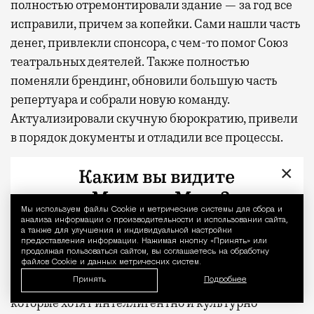
полностью отремонтировали здание — за год все
исправили, причем за копейки. Сами нашли часть
денег, привлекли спонсора, с чем-то помог Союз
театральных деятелей. Также полностью
поменяли брендинг, обновили большую часть
репертуара и собрали новую команду.
Актуализировали скучную бюрократию, привели
в порядок документы и отладили все процессы.
×
Стараюсь, чтобы театр предстал перед гостями
чистым, современным, интеллигентным и
уютным. Пытаюсь создать сервисный театр. Здесь
Мы используем файлы Сookie и метрические системы для сбора и
Уведомление 
анализа информации о производительности и использовании сайта,
культ гостя, а не режиссера. В репертуаре
а также для улучшения и индивидуальной настройки
предоставления информации. Нажимая кнопку «Принять» или
эмоционально поддерживающие, положительные
продолжая пользоваться сайтом, вы соглашаетесь на обработку
постановки. Наш театр становится удовольствием
файлов Cookie и данных метрических систем.
Принять
не для театралов критиков, а для простых людей,
Подробнее
которые хотят интеллигентно и культурно