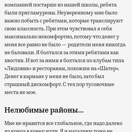
компанией постарше из нашей школы, ребята
были пригламурены. Неуверенному мне было
важно побыть с ребятами, которые транслируют
свою классность. При этом чувствовал я себя
максимально некомфортно, потому что денег у
меня все равно не было — родители меня никогда
не баловали. Я болтался за этими ребятами как
хвостик. И вот за ними я болтался по клубам типа
«Людовик» и ресторанам, похожим на «Шатер».
Денег в кармане у меня не было, зато был
страшный дискомфорт. С тех пор тусовочные
места не мое.
Нелюбимые районы…
Мне не нравится все глобальное, где надо далеко
из конца в конец идти. Я и магазины тоже не