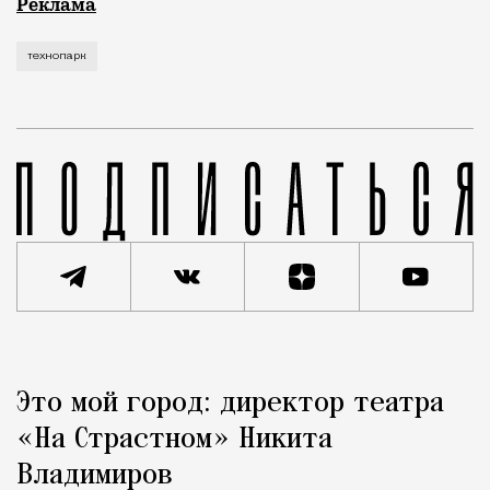
Рекламные кампании техники редко выходят за рамк
Реклама
технопарк
Реклама
Редакция Москвич Mag
Это мой город: директор театра
Город
«На Страстном» Никита
Владимиров