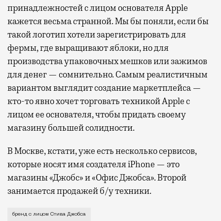
принадлежностей с лицом основателя Apple
кажется весьма странной. Мы бы поняли, если бы
такой логотип хотели зарегистрировать для
фермы, где выращивают яблоки, но для
производства упаковочных мешков или зажимов
для денег — сомнительно. Самым реалистичным
вариантом выглядит создание маркетплейса —
кто-то явно хочет торговать техникой Apple с
лицом ее основателя, чтобы придать своему
магазину большей солидности.
В Москве, кстати, уже есть несколько сервисов,
которые носят имя создателя iPhone — это
магазины «Джобс» и «Офис Джобса». Второй
занимается продажей б/у техники.
В базе Роспатента внезапно обнаружился Стив Джобс
бренд с лицом Стива Джобса