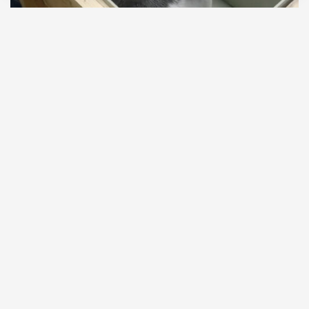
07.08.2026
1 мин. чтения
Двух пятимесячных детенышей доставили в
Москву самолетом из Иркутска. Как
рассказали в авиакомпании S7 Airlines, нерп везли
в специальных контейнерах с постоянным
контролем температуры, влажности и
вентиляции в соответствии с международными
правилами перевозки животных.
ПРОДОЛЖЕНИЕ НИЖЕ