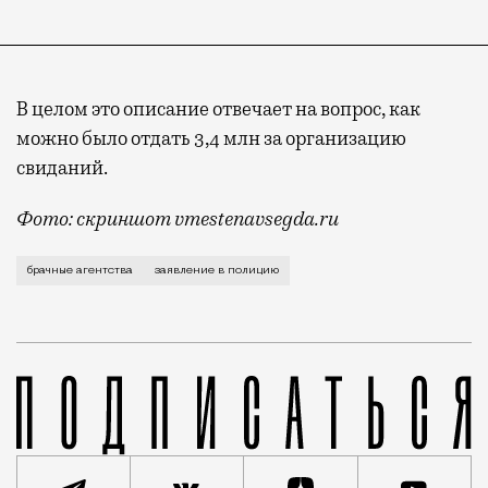
В целом это описание отвечает на вопрос, как
можно было отдать 3,4 млн за организацию
свиданий.
Фото: скриншот vmestenavsegda.ru
Агентства по поиску супругов в Москве процветают д
брачные агентства
заявление в полицию