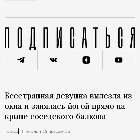
Реклама
Редакция Москвич Mag
Бесстрашная девушка вылезла из
Город
окна и занялась йогой прямо на
крыше соседского балкона
Город
Николай Спиридонов