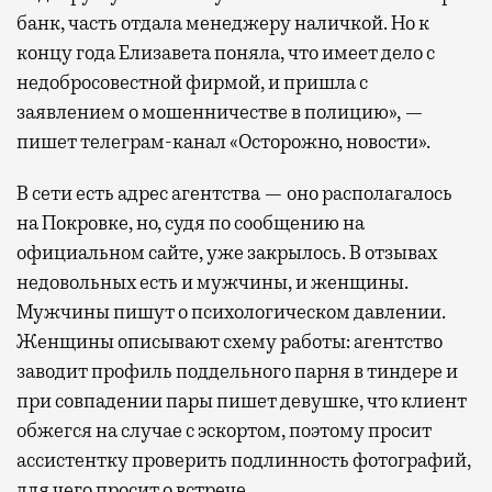
банк, часть отдала менеджеру наличкой. Но к
концу года Елизавета поняла, что имеет дело с
недобросовестной фирмой, и пришла с
заявлением о мошенничестве в полицию», —
пишет телеграм-канал «Осторожно, новости».
В сети есть адрес агентства — оно располагалось
на Покровке, но, судя по сообщению на
официальном сайте, уже закрылось. В отзывах
недовольных есть и мужчины, и женщины.
Мужчины пишут о психологическом давлении.
Женщины описывают схему работы: агентство
заводит профиль поддельного парня в тиндере и
при совпадении пары пишет девушке, что клиент
обжегся на случае с эскортом, поэтому просит
ассистентку проверить подлинность фотографий,
для чего просит о встрече.