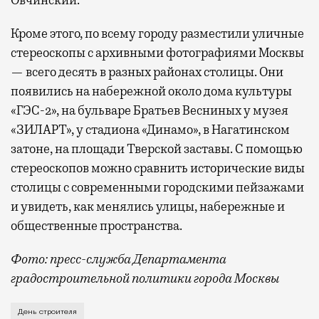
Кроме этого, по всему городу разместили уличные
стереоскопы с архивными фотографиями Москвы
— всего десять в разных районах столицы. Они
появились на набережной около дома культуры
«ГЭС-2», на бульваре Братьев Весниных у музея
«ЗИЛАРТ», у стадиона «Динамо», в Нагатинском
затоне, на площади Тверской заставы. С помощью
стереоскопов можно сравнить исторические виды
столицы с современными городскими пейзажами
и увидеть, как менялись улицы, набережные и
общественные пространства.
Фото: пресс-служба Департамента
градостроительной политики города Москвы
В этом году профессиональный праздник День строи
День строителя