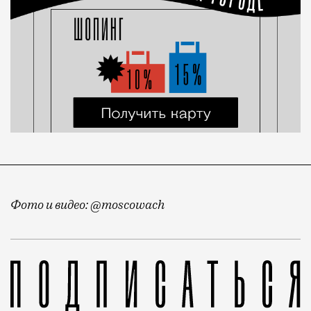
Фото и видео: @moscowach
Продолжаем вести хронику балконов. Недавно мы пок