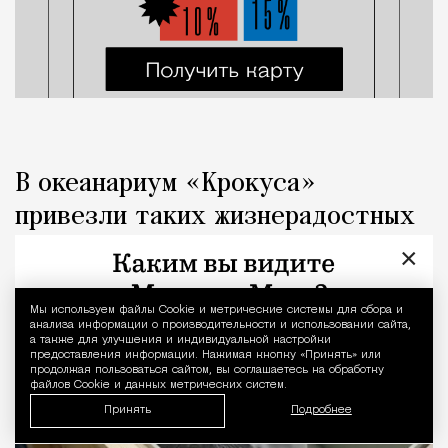
В океанариум «Крокуса»
привезли таких жизнерадостных
детенышей байкальской нерпы
×
Город
Кирилл Романов
Мы используем файлы Сookie и метрические системы для сбора и
Уведомление 
анализа информации о производительности и использовании сайта,
а также для улучшения и индивидуальной настройки
предоставления информации. Нажимая кнопку «Принять» или
продолжая пользоваться сайтом, вы соглашаетесь на обработку
файлов Cookie и данных метрических систем.
Принять
Подробнее