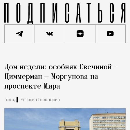
Реклама
Редакция Москвич Mag
Дом недели: особняк Свечиной —
Город
Циммерман — Моргунова на
проспекте Мира
Город
Евгения Гершкович