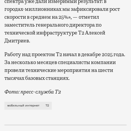
спектра уже дали измеримый результат: в
городах-миллионниках мы зафиксировали рост
скорости в среднем на 25%», — отметил
заместитель генерального директора по
технической инфраструктуре Т2 Алексей
Дмитриев.
Работу над проектом Т2 начал в декабре 2025 года.
За несколько месяцев специалисты компании
провели технические мероприятия на шести
тысячах базовых станциях.
Фото: пресс-служба Т2
Мобильный оператор Т2 завершил работы по увеличе
мобильный интернет
Т2