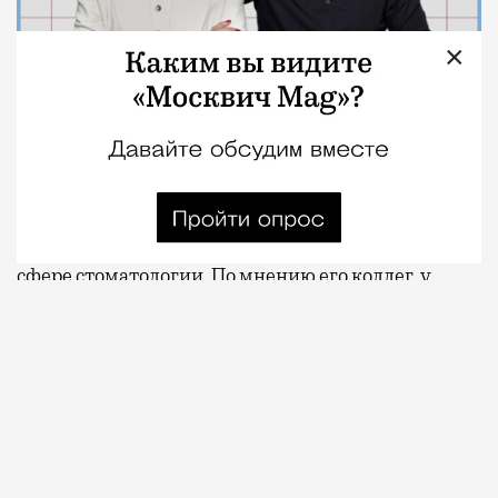
×
07.08.2026
2 мин. чтения
Московские стоматологи
записывают
видео в
поддержку московского врача Алексея
Фролова после выхода выпусков программы
Елены Летучей, посвященных конфликтам в
сфере стоматологии. По мнению его коллег, у
части зрителей могло сложиться ошибочное
впечатление, что Фролов имеет отношение к
истории о смерти ребенка после лечения зубов,
хотя речь шла о двух разных случаях.
ПРОДОЛЖЕНИЕ НИЖЕ