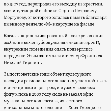
по 1907 год, перепродав его выходцу из крестьян,
хозяину ткацкой фабрики Сергею Петровичу
Моргунову, от которого осталась память благодаря
именному вензелю «М» в картуше на фасаде.
Когда в национализированный после революции
особняк въехал туберкулезный диспансер №11,
внутренние помещения опять подверглись
переделке. Этим занимался инженер Франциск-
Николай Гиршинг.
За постсоветские годы объект культурного
наследия регионального значения успел побывать
и медицинским центром, и музеем восковых
фигур, пока в 2003 году сюда не заехал офис
музыкального коллектива, известного
уникальным многоголосием — Хора Турецкого.