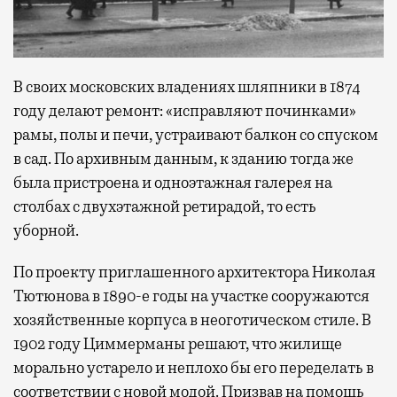
В своих московских владениях шляпники в 1874
году делают ремонт: «исправляют починками»
рамы, полы и печи, устраивают балкон со спуском
в сад. По архивным данным, к зданию тогда же
была пристроена и одноэтажная галерея на
столбах с двухэтажной ретирадой, то есть
уборной.
По проекту приглашенного архитектора Николая
Тютюнова в 1890-е годы на участке сооружаются
хозяйственные корпуса в неоготическом стиле. В
1902 году Циммерманы решают, что жилище
морально устарело и неплохо бы его переделать в
соответствии с новой модой. Призвав на помощь