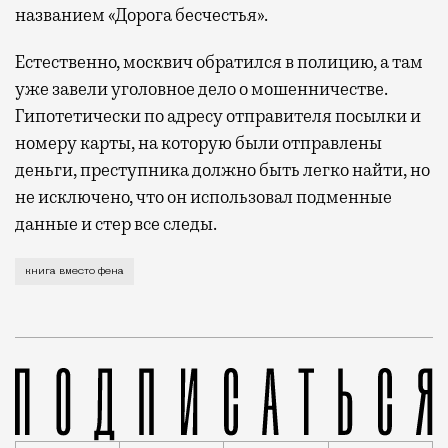
названием «Дорога бесчестья».
Естественно, москвич обратился в полицию, а там
уже завели уголовное дело о мошенничестве.
Гипотетически по адресу отправителя посылки и
номеру карты, на которую были отправлены
деньги, преступника должно быть легко найти, но
не исключено, что он использовал подменные
данные и стер все следы.
Если не с совестью, то с чувством юмора у продавц
книга вместо фена