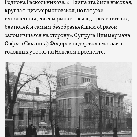
Родиона Раскольникова: «Шляпа эта была высокая,
круглая, циммермановская, но вся уже
изношенная, совсем рыжая, вся в дырах и пятнах,
без полей и самым безобразнейшим образом
заломившаяся на сторону». Супруга Циммермана
Софья (Сюзанна) Федоровна держала магазин
головных уборов на Невском проспекте.