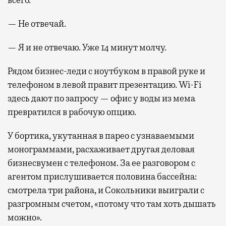
— Не отвечай.
— Я и не отвечаю. Уже 14 минут молчу.
Рядом бизнес-леди с ноутбуком в правой руке и
телефоном в левой правит презентацию. Wi-Fi
здесь дают по запросу — офис у воды из мема
превратился в рабочую опцию.
У бортика, укутанная в парео с узнаваемыми
монограммами, расхаживает другая деловая
бизнесвумен с телефоном. За ее разговором с
агентом прислушивается половина бассейна:
смотрела три района, и Сокольники выиграли с
разгромным счетом, «потому что там хоть дышать
можно».