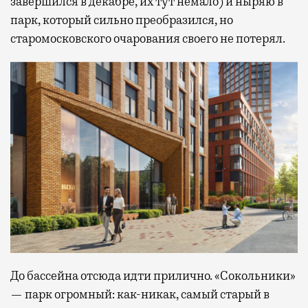
завершился в декабре, их тут немало) и ныряю в
парк, который сильно преобразился, но
старомосковского очарования своего не потерял.
До бассейна отсюда идти прилично. «Сокольники»
— парк огромный: как-никак, самый старый в