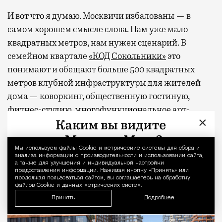
И вот что я думаю. Москвичи избалованы — в
самом хорошем смысле слова. Нам уже мало
квадратных метров, нам нужен сценарий. В
семейном квартале
«КОД Сокольники»
это
понимают и обещают больше 500 квадратных
метров клубной инфраструктуры для жителей
дома — коворкинг, общественную гостиную,
фитнес-студию, многофункциональное арт-
×
пространство и двухуровневую «игровую» для
детей. А снаружи, через свой тихий вход, будет
легендарный парк со всем его курортным
Мы используем файлы Сookie и метрические системы для сбора и
Уведомление 
анализа информации о производительности и использовании сайта,
хозяйством.
а также для улучшения и индивидуальной настройки
предоставления информации. Нажимая кнопку «Принять» или
продолжая пользоваться сайтом, вы соглашаетесь на обработку
файлов Cookie и данных метрических систем.
Принять
Подробнее