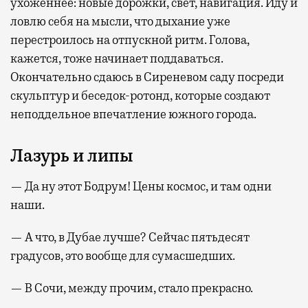
ухоженнее: новые дорожки, свет, навигация. Иду и
ловлю себя на мысли, что дыхание уже
перестроилось на отпускной ритм. Голова,
кажется, тоже начинает поддаваться.
Окончательно сдаюсь в Сиреневом саду посреди
скульптур и беседок-ротонд, которые создают
неподдельное впечатление южного города.
Лазурь и липы
— Да ну этот Бодрум! Цены космос, и там одни
наши.
— А что, в Дубае лучше? Сейчас пятьдесят
градусов, это вообще для сумасшедших.
— В Сочи, между прочим, стало прекрасно.