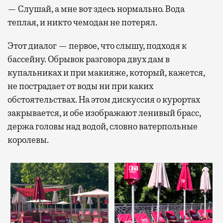
— Слушай, а мне вот здесь нормально. Вода
теплая, и никто чемодан не потерял.
Этот диалог — первое, что слышу, подходя к
бассейну. Обрывок разговора двух дам в
купальниках и при макияже, который, кажется,
не пострадает от воды ни при каких
обстоятельствах. На этом дискуссия о курортах
закрывается, и обе изображают ленивый брасс,
держа головы над водой, словно ватерпольные
королевы.