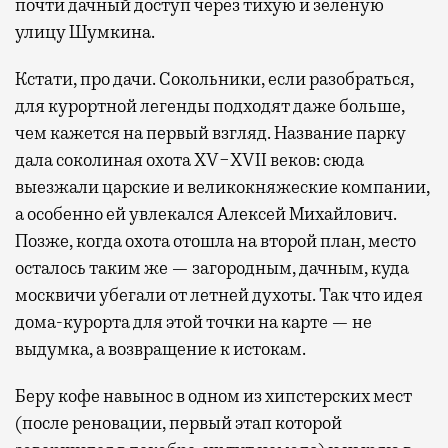
почти дачный доступ через тихую и зеленую
улицу Шумкина.
Кстати, про дачи. Сокольники, если разобраться,
для курортной легенды подходят даже больше,
чем кажется на первый взгляд. Название парку
дала соколиная охота XV−XVII веков: сюда
выезжали царские и великокняжеские компании,
а особенно ей увлекался Алексей Михайлович.
Позже, когда охота отошла на второй план, место
осталось таким же — загородным, дачным, куда
москвичи убегали от летней духоты. Так что идея
дома-курорта для этой точки на карте — не
выдумка, а возвращение к истокам.
Беру кофе навынос в одном из хипстерских мест
(после реновации, первый этап которой