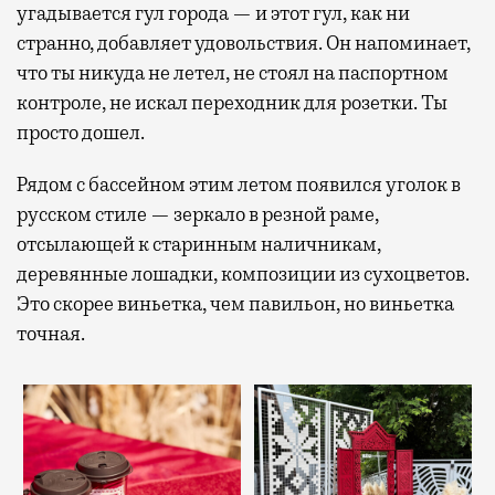
угадывается гул города — и этот гул, как ни
странно, добавляет удовольствия. Он напоминает,
что ты никуда не летел, не стоял на паспортном
контроле, не искал переходник для розетки. Ты
просто дошел.
Рядом с бассейном этим летом появился уголок в
русском стиле — зеркало в резной раме,
отсылающей к старинным наличникам,
деревянные лошадки, композиции из сухоцветов.
Это скорее виньетка, чем павильон, но виньетка
точная.