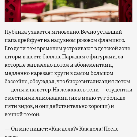
Публика узнается мгновенно. Вечно уставший
папа дрейфует на надувном розовом фламинго.
Его дети тем временем устраивают в детской зоне
шторм в шесть баллов. Пара дам с фигурами, за
которые заплачено потом и абонементами,
медленно нарезает круги в самом большом
бассейне, обсуждая, что биоревитализация летом
— деньги на ветер. На лежаках в тени — студентки
с местными лимонадами (их в меню тут больше
пяти видов, и они действительно хороши) и
вечной темой:
— Он мне пишет: «Как дела?» Как дела! После
всего.