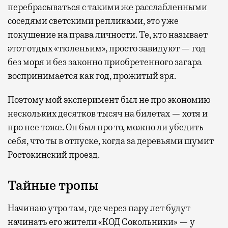
перебрасываться с такими же расслабленными
соседями светскими репликами, это уже
покушение на права личности. Те, кто называет
этот отдых «тюленьим», просто завидуют — год
без моря и без законно приобретенного загара
воспринимается как год, прожитый зря.
Поэтому мой эксперимент был не про экономию
нескольких десятков тысяч на билетах — хотя и
про нее тоже. Он был про то, можно ли убедить
себя, что ты в отпуске, когда за деревьями шумит
Ростокинский проезд.
Тайные тропы
Начинаю утро там, где через пару лет будут
начинать его жители «КОД Сокольники» — у