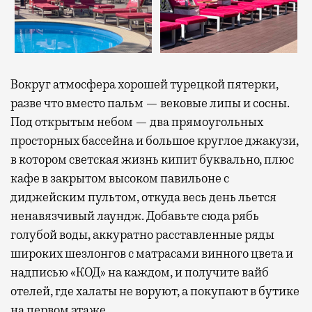
Вокруг атмосфера хорошей турецкой пятерки,
разве что вместо пальм — вековые липы и сосны.
Под открытым небом — два прямоугольных
просторных бассейна и большое круглое джакузи,
в котором светская жизнь кипит буквально, плюс
кафе в закрытом высоком павильоне с
диджейским пультом, откуда весь день льется
ненавязчивый лаундж. Добавьте сюда рябь
голубой воды, аккуратно расставленные ряды
широких шезлонгов с матрасами винного цвета и
надписью «КОД» на каждом, и получите вайб
отелей, где халаты не воруют, а покупают в бутике
на первом этаже.