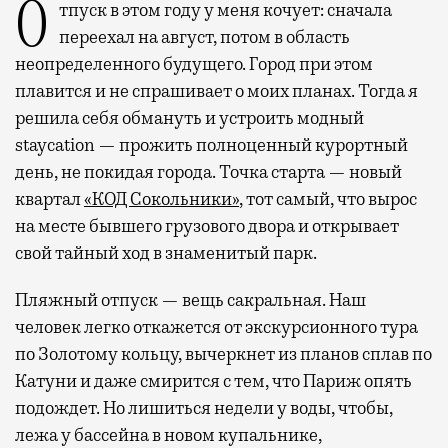
Отпуск в этом году у меня кочует: сначала
переехал на август, потом в область
неопределенного будущего. Город при этом
плавится и не спрашивает о моих планах. Тогда я
решила себя обмануть и устроить модный
staycation — прожить полноценный курортный
день, не покидая города. Точка старта — новый
квартал
«КОД Сокольники»
, тот самый, что вырос
на месте бывшего грузового двора и открывает
свой тайный ход в знаменитый парк.
Пляжный отпуск — вещь сакральная. Наш
человек легко откажется от экскурсионного тура
по Золотому кольцу, вычеркнет из планов сплав по
Катуни и даже смирится с тем, что Париж опять
подождет. Но лишиться недели у воды, чтобы,
лежа у бассейна в новом купальнике,