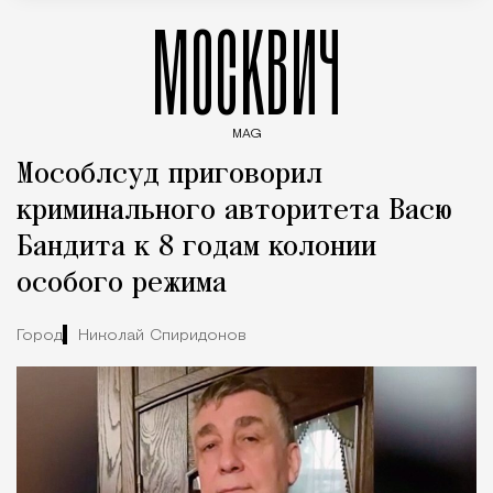
МОСКВИЧ
MAG
Введите ключевые слова для поиска статей
Мособлсуд приговорил
криминального авторитета Васю
Бандита к 8 годам колонии
особого режима
Город
Николай Спиридонов