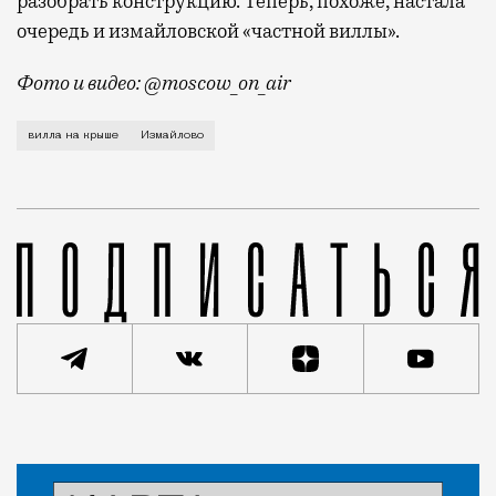
разобрать конструкцию. Теперь, похоже, настала
очередь и измайловской «частной виллы».
Фото и видео: @moscow_on_air
Несколько недель назад в соцсетях завирусилось ви
вилла на крыше
Измайлово
Новость
Николай Спиридонов
Город