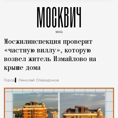
МОСКВИЧ
MAG
Введите ключевые слова для поиска статей
Мосжилинспекция проверит
«частную виллу», которую
возвел житель Измайлово на
крыше дома
Город
Николай Спиридонов