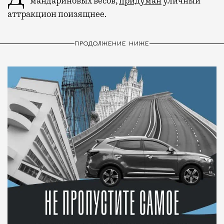
мандариновых весов,
придуман
уличный
аттракцион поизящнее.
ПРОДОЛЖЕНИЕ НИЖЕ