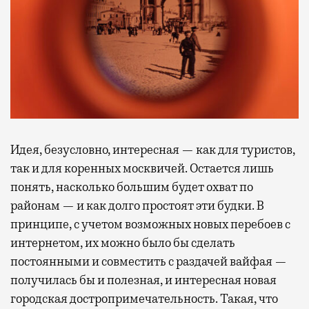
несколько — в разных зонах воздушных
гаваней. На некоторых вокзалах — тоже.
Лаунжи доступны на Ленинградском,
Павелецком, Казанском, Ярославском
и Курском вокзалах.
Попасть в бизнес-залы
могут держатели карт Mir Supreme. Причем
не только в столице. Всего доступно более
1000 бизнес-залов по всему миру.
Идея, безусловно, интересная — как для туристов,
так и для коренных москвичей. Остается лишь
понять, насколько большим будет охват по
районам — и как долго простоят эти будки. В
принципе, с учетом возможных новых перебоев с
интернетом, их можно было бы сделать
постоянными и совместить с раздачей вайфая —
получилась бы и полезная, и интересная новая
городская достропримечательность. Такая, что