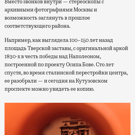
Вместо звонков внутри — стереоскопы с
архивными фотографиями Москвы и
возможность заглянуть в прошлое
Современный путешественник часто берет
соответствующего района.
с собой не только чемодан, но и ноутбук.
А ожидание рейса все чаще превращается
Например, как выглядела 100–150 лет назад
не в потерянное время, а в возможность
площадь Тверской заставы, с оригинальной аркой
спокойно закончить дела или спланировать
1830-х в честь победы над Наполеоном,
активности в путешествии, например
построенной по проекту Осипа Бове. Сто лет
забронировать нужные билеты и рестораны.
спустя, во время сталинской перестройки центра,
ее разобрали — и сегодня на Кутузовском
проспекте можно увидеть ее копию.
Бизнес-зал становится местом, где можно
провести переговоры, поработать или просто
выпить кофе, наблюдая сквозь панорамные
окна за тем, как взлетают и садятся
самолеты. В Москве нет недостатка
в лаунжах. В аэропортах их обычно