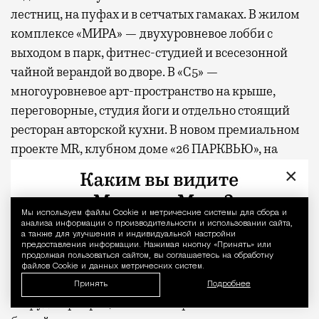
лестниц, на пуфах и в сетчатых гамаках. В жилом
комплексе «МИРА» — двухуровневое лобби с
выходом в парк, фитнес-студией и всесезонной
чайной верандой во дворе. В «С5» —
многоуровневое арт-пространство на крыше,
переговорные, студия йоги и отдельно стоящий
ресторан авторской кухни. В новом премиальном
проекте MR, клубном доме «26 ПАРКВЬЮ», на
первых этажах предусмотрены уютные
×
пространства для отдыха и деловых встреч, а в
закрытом дворе — фитнес-зоны и места для
Мы используем файлы Сookie и метрические системы для сбора и
Уведомление 
занятий йогой на свежем воздухе. В составе
анализа информации о производительности и использовании сайта,
а также для улучшения и индивидуальной настройки
проектов «СЕТ» и «Веер»
появится
первая в Москве
предоставления информации. Нажимая кнопку «Принять» или
продолжая пользоваться сайтом, вы соглашаетесь на обработку
экотропа, встроенная в состав жилых комплексов,
файлов Cookie и данных метрических систем.
гастрокластер, состоящий из восьми ресторанов и
Принять
Подробнее
20 фуд-корнеров, а также спортивный комплекс с