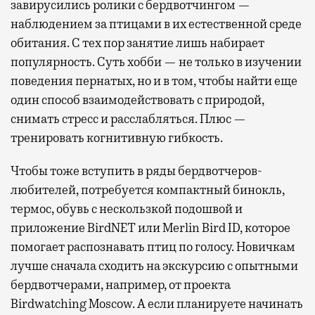
завирусились ролики с бердвотчингом —
наблюдением за птицами в их естественной среде
обитания. С тех пор занятие лишь набирает
популярность. Суть хобби — не только в изучении
поведения пернатых, но и в том, чтобы найти еще
один способ взаимодействовать с природой,
снимать стресс и расслабляться. Плюс —
тренировать когнитивную гибкость.
Чтобы тоже вступить в ряды бердвотчеров-
любителей, потребуется компактный бинокль,
термос, обувь с нескользкой подошвой и
приложение BirdNET или Merlin Bird ID, которое
помогает распознавать птиц по голосу. Новичкам
лучше сначала сходить на экскурсию с опытными
бердвотчерами, например, от проекта
Birdwatching Moscow. А если планируете начинать