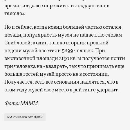
время, когда все переживали локдаун очень
тяжело».
Но и сейчас, когда ковид большей частью остался
позади, популярность музея не падает. По словам
Свибловой, в один только вторник прошлой
недели музей посетили 5699 человек. При
выставочной площади 2150 кв. м получается почти
три человека на «квадрат», так что принимать еще
больше гостей музей просто не в состоянии.
Получается, есть все основания надеяться, что в
этом году музей свое место в рейтинге удержит.
Фото: МАММ
За прошлый год он обогнал в популярности и Третьяк
Мультимедиа Арт Музей