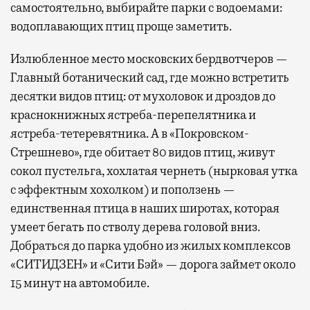
самостоятельно, выбирайте парки с водоемами:
водоплавающих птиц проще заметить.
Излюбленное место московских бердвотчеров —
Главный ботанический сад, где можно встретить
десятки видов птиц: от мухоловок и дроздов до
краснокнижных ястреба-перепелятника и
ястреба-тетеревятника. А в «Покровском-
Стрешнево», где обитает 80 видов птиц, живут
сокол пустельга, хохлатая чернеть (нырковая утка
с эффектным хохолком) и поползень —
единственная птица в наших широтах, которая
умеет бегать по стволу дерева головой вниз.
Добраться до парка удобно из жилых комплексов
«СИТИДЗЕН» и «Сити Бэй» — дорога займет около
15 минут на автомобиле.