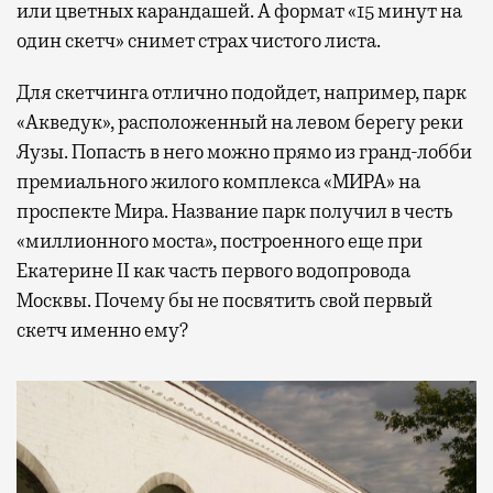
или цветных карандашей. А формат «15 минут на
один скетч» снимет страх чистого листа.
Для скетчинга отлично подойдет, например, парк
«Акведук», расположенный на левом берегу реки
Яузы. Попасть в него можно прямо из гранд-лобби
премиального жилого комплекса «МИРА» на
проспекте Мира. Название парк получил в честь
«миллионного моста», построенного еще при
Екатерине II как часть первого водопровода
Москвы. Почему бы не посвятить свой первый
скетч именно ему?