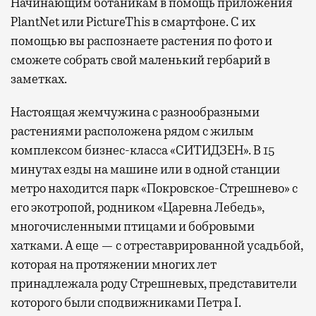
Начинающим ботаникам в помощь приложения
PlantNet или PictureThis в смартфоне. С их
помощью вы распознаете растения по фото и
сможете собрать свой маленький гербарий в
заметках.
Настоящая жемчужина с разнообразными
растениями расположена рядом с жилым
комплексом бизнес-класса «СИТИДЗЕН». В 15
минутах езды на машине или в одной станции
метро находится парк «Покровское-Стрешнево» с
его экотропой, родником «Царевна Лебедь»,
многочисленными птицами и бобровыми
хатками. А еще — с отреставрированной усадьбой,
которая на протяжении многих лет
принадлежала роду Стрешневых, представители
которого были сподвижниками Петра I.