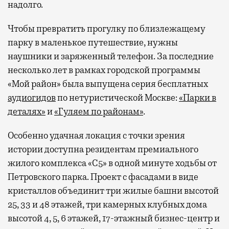
надолго.
Чтобы превратить прогулку по близлежащему
парку в маленькое путешествие, нужны
наушники и заряженный телефон. За последние
несколько лет в рамках городской программы
«Мой район» была выпущена серия бесплатных
аудиогидов
по нетуристической Москве:
«Парки в
деталях»
и
«Гуляем по районам»
.
Особенно удачная локация с точки зрения
истории доступна резидентам премиального
жилого комплекса «С5»
в одной минуте ходьбы от
Петровского парка. Проект с фасадами в виде
кристаллов объединит три жилые башни высотой
25, 33 и 48 этажей, три камерных клубных дома
высотой 4, 5, 6 этажей, 17-этажный бизнес-центр и