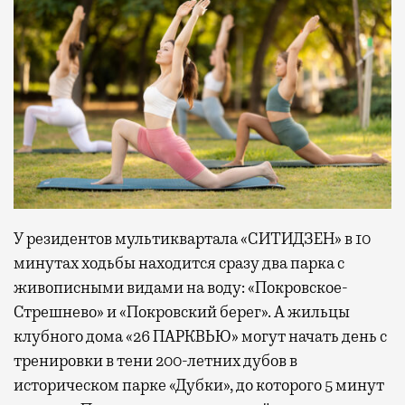
У резидентов мультиквартала «СИТИДЗЕН» в 10
минутах ходьбы находится сразу два парка с
живописными видами на воду: «Покровское-
Стрешнево» и «Покровский берег». А жильцы
клубного дома «26 ПАРКВЬЮ» могут начать день с
тренировки в тени 200-летних дубов в
историческом парке «Дубки», до которого 5 минут