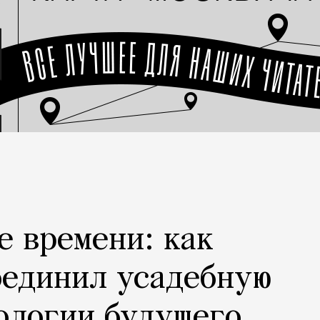
е времени: как
оединил усадебную
ологии будущего