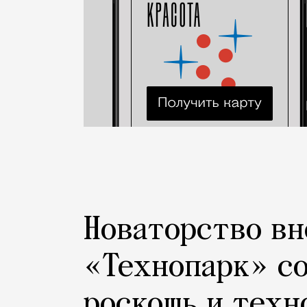
Новаторство вн
«Технопарк» с
роскошь и техн