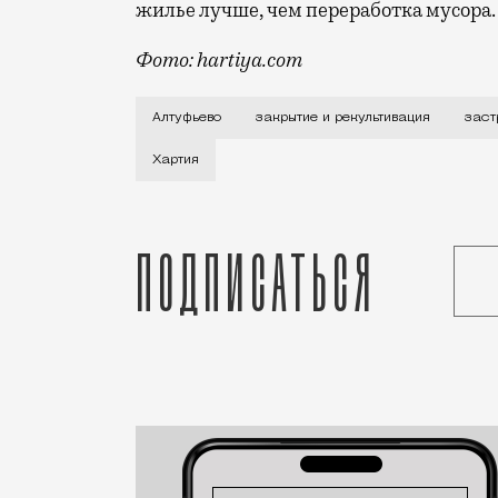
жилье лучше, чем переработка мусора.
Фото: hartiya.com
Как сообщает ТАСС, ссылаясь на пресс
Алтуфьево
закрытие и рекультивация
заст
Хартия
Подписаться
Статья
Редакция Москвич Mag
Город