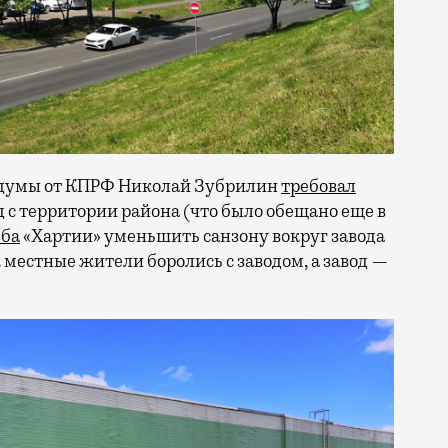
гордумы от КПРФ Николай Зубрилин
требовал
 с территории района (что было обещано еще в
ьба
«Хартии» уменьшить санзону вокруг завода
 местные жители боролись с заводом, а завод —