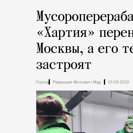
Мусороперераб
«Хартия» перен
Москвы, а его 
застроят
Город
Редакция Москвич Mag
01.06.2021