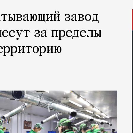
атывающий завод
есут за пределы
территорию