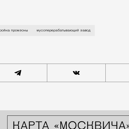
-службу Москомархитектуры, мусороперерабатывающий з
ройка промзоны
мусоперерабатывающий завод