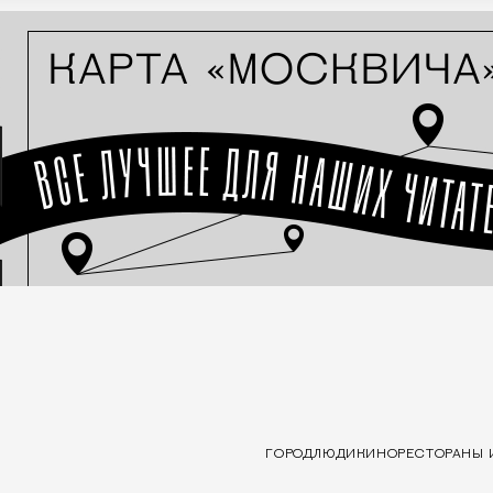
ГОРОД
ЛЮДИ
КИНО
РЕСТОРАНЫ 