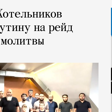
Котельников
утину на рейд
 молитвы