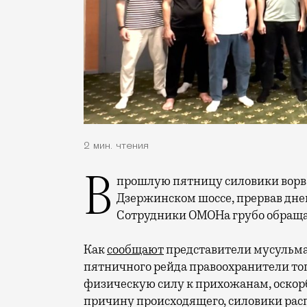
2 мин. чтения
В прошлую пятницу силовики ворвались в молельный дом, расположенный на
Дзержинском шоссе, прервав дне
Сотрудники ОМОНа грубо обращал
Как
сообщают
представители мусульма
пятничного рейда правоохранители топ
физическую силу к прихожанам, оскорб
причину происходящего, силовики рас