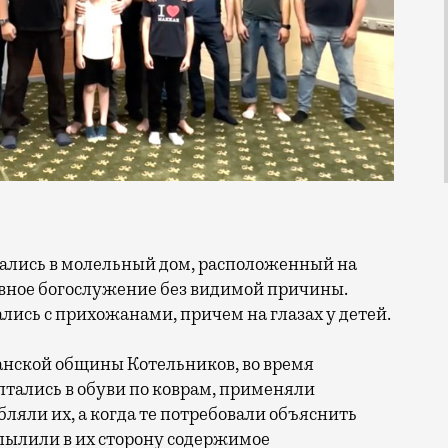
вное богослужение без видимой причины.
ись с прихожанами, причем на глазах у детей.
нской общины Котельников, во время
тались в обуви по коврам, применяли
ляли их, а когда те потребовали объяснить
пылили в их сторону содержимое