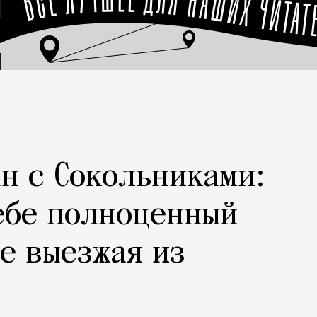
н с Сокольниками:
ебе полноценный
не выезжая из