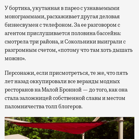
У бортика, укутанная в парео с узнаваемыми
монограммами, расхаживает другая деловая
бизнесвумен с телефоном. За ее разговором с
агентом прислушивается половина бассейна:
смотрела три района, и Сокольники выиграли с
разгромным счетом, «потому что там хоть дышать
можно».
Персонажи, если присмотреться, те же, что пять
лет назад оккупировали все веранды модных
ресторанов на Малой Бронной — до того, как она
стала заложницей собственной славы и местом
паломничества толп блогеров.