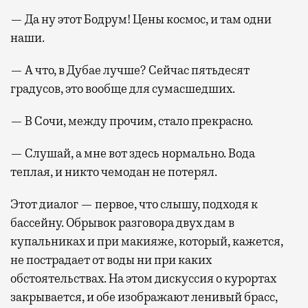
— Да ну этот Бодрум! Цены космос, и там одни
наши.
— А что, в Дубае лучше? Сейчас пятьдесят
градусов, это вообще для сумасшедших.
— В Сочи, между прочим, стало прекрасно.
— Слушай, а мне вот здесь нормально. Вода
теплая, и никто чемодан не потерял.
Этот диалог — первое, что слышу, подходя к
бассейну. Обрывок разговора двух дам в
купальниках и при макияже, который, кажется,
не пострадает от воды ни при каких
обстоятельствах. На этом дискуссия о курортах
закрывается, и обе изображают ленивый брасс,