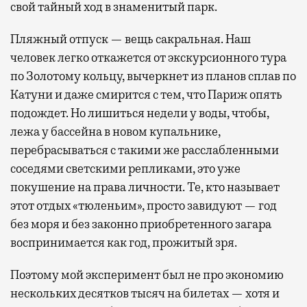
свой тайный ход в знаменитый парк.
Пляжный отпуск — вещь сакральная. Наш
человек легко откажется от экскурсионного тура
по Золотому кольцу, вычеркнет из планов сплав по
Катуни и даже смирится с тем, что Париж опять
подождет. Но лишиться недели у воды, чтобы,
лежа у бассейна в новом купальнике,
перебрасываться с такими же расслабленными
соседями светскими репликами, это уже
покушение на права личности. Те, кто называет
этот отдых «тюленьим», просто завидуют — год
без моря и без законно приобретенного загара
воспринимается как год, прожитый зря.
Поэтому мой эксперимент был не про экономию
нескольких десятков тысяч на билетах — хотя и