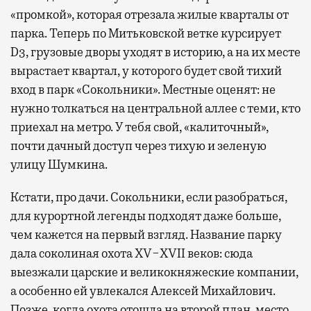
«промкой», которая отрезала жилые кварталы от
парка. Теперь по Митьковской ветке курсирует
D3, грузовые дворы уходят в историю, а на их месте
вырастает квартал, у которого будет свой тихий
вход в парк «Сокольники». Местные оценят: не
нужно толкаться на центральной аллее с теми, кто
приехал на метро. У тебя свой, «калиточный»,
почти дачный доступ через тихую и зеленую
улицу Шумкина.
Кстати, про дачи. Сокольники, если разобраться,
для курортной легенды подходят даже больше,
чем кажется на первый взгляд. Название парку
дала соколиная охота XV−XVII веков: сюда
выезжали царские и великокняжеские компании,
а особенно ей увлекался Алексей Михайлович.
Позже, когда охота отошла на второй план, место