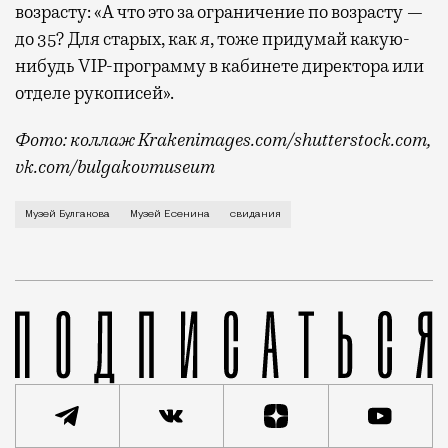
возрасту: «А что это за ограничение по возрасту —
до 35? Для старых, как я, тоже придумай какую-
нибудь VIP-программу в кабинете директора или
отделе рукописей».
Фото: коллаж Krakenimages.com/shutterstock.com,
vk.com/bulgakovmuseum
Месяц назад телеграм-канал «ку-ку» написал, что б
Музей Булгакова
Музей Есенина
свидания