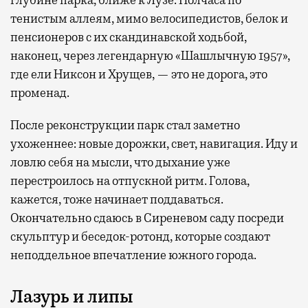
глубине парка, ближе к Яузе. Полчаса по
тенистым аллеям, мимо велосипедистов, белок и
пенсионеров с их скандинавской ходьбой,
наконец, через легендарную «Шашлычную 1957»,
где ели Никсон и Хрущев, — это не дорога, это
променад.
После реконструкции парк стал заметно
ухоженнее: новые дорожки, свет, навигация. Иду и
ловлю себя на мысли, что дыхание уже
перестроилось на отпускной ритм. Голова,
кажется, тоже начинает поддаваться.
Окончательно сдаюсь в Сиреневом саду посреди
скульптур и беседок-ротонд, которые создают
неподдельное впечатление южного города.
Лазурь и липы