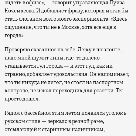
сидеть в офисе», — говорит управляющая Луиза
Кочемасова. И добавляет фразу, которая могла бы
стать слоганом всего моего эксперимента: «Здесь
ощущение, что ты не в Москве, хотя все еще в
городе».
Проверяю сказанное на себе. Лежу в шезлонге,
надо мной шумят липы, где-то далеко
угадывается гул города — и этот гул, как ни
странно, добавляет удовольствия. Он напоминает,
что ты никуда не летел, не стоял на паспортном
контроле, не искал переходник для розетки. Ты
просто дошел.
Рядом с бассейном этим летом появился уголок в
русском стиле — зеркало в резной раме,
отсылающей к старинным наличникам,