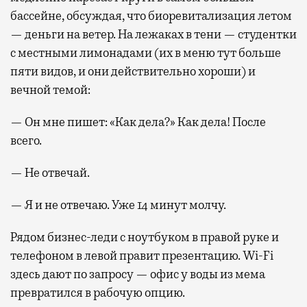
бассейне, обсуждая, что биоревитализация летом
— деньги на ветер. На лежаках в тени — студентки
с местными лимонадами (их в меню тут больше
пяти видов, и они действительно хороши) и
вечной темой:
— Он мне пишет: «Как дела?» Как дела! После
всего.
— Не отвечай.
— Я и не отвечаю. Уже 14 минут молчу.
Рядом бизнес-леди с ноутбуком в правой руке и
телефоном в левой правит презентацию. Wi-Fi
здесь дают по запросу — офис у воды из мема
превратился в рабочую опцию.