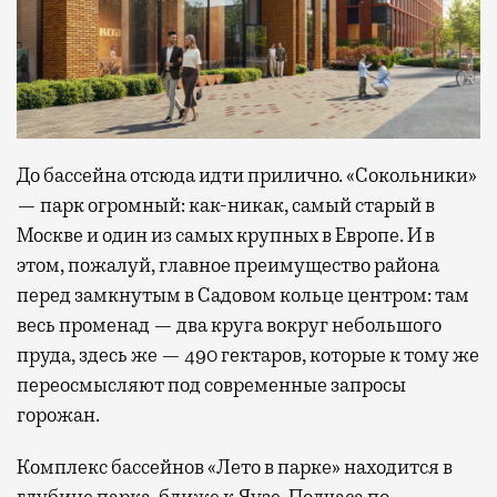
До бассейна отсюда идти прилично. «Сокольники»
— парк огромный: как-никак, самый старый в
Москве и один из самых крупных в Европе. И в
этом, пожалуй, главное преимущество района
перед замкнутым в Садовом кольце центром: там
весь променад — два круга вокруг небольшого
пруда, здесь же — 490 гектаров, которые к тому же
переосмысляют под современные запросы
горожан.
Комплекс бассейнов «Лето в парке» находится в