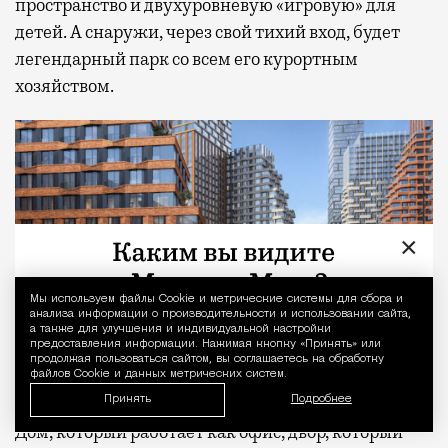
пространство и двухуровневую «игровую» для
детей. А снаружи, через свой тихий вход, будет
легендарный парк со всем его курортным
хозяйством.
×
Мы используем файлы Сookie и метрические системы для сбора и
Уведомление 
анализа информации о производительности и использовании сайта,
а также для улучшения и индивидуальной настройки
предоставления информации. Нажимая кнопку «Принять» или
продолжая пользоваться сайтом, вы соглашаетесь на обработку
файлов Cookie и данных метрических систем.
Принять
Подробнее
Дом, который работает как офис, двор, который