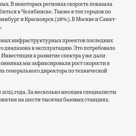
ых. В некоторых регионах скорость показала
биться в Челябинске. Также в топ городов по
нбург и Красноярск (28%). В Москве и Санкт-
.
бных инфраструктурных проектов последних
го диапазона в эксплуатацию. Это потребовало
 Инвестиции в развитие спектра уже дали
онниках мы зафиксировали рост скорости в
ль генерального директора по технической
.
е 2025 года. За несколько месяцев специалисты
иятия на шести тысячах базовых станциях.
ы по увеличению скорости интернета в регионах. Речь