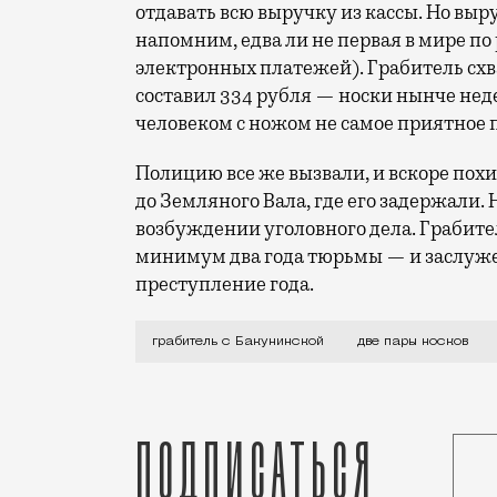
отдавать всю выручку из кассы. Но выру
напомним, едва ли не первая в мире п
электронных платежей). Грабитель схва
составил 334 рубля — носки нынче неде
человеком с ножом не самое приятное
Полицию все же вызвали, и вскоре пох
до Земляного Вала, где его задержали.
возбуждении уголовного дела. Грабите
минимум два года тюрьмы — и заслуже
преступление года.
Лауреат конкурса «Самое идиотское пре
грабитель с Бакунинской
две пары носков
Подписаться