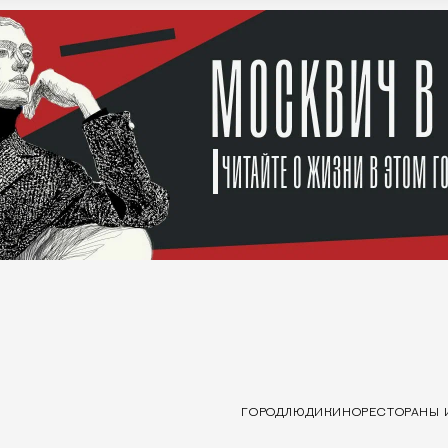
ГОРОД
ЛЮДИ
КИНО
РЕСТОРАНЫ 