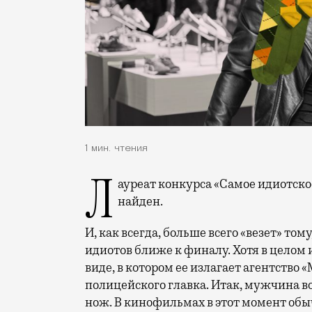
1 мин. чтения
Лауреат конкурса «Самое идиотское преступление уходящего года», кажется,
найден.
И, как всегда, больше всего «везет» том
идиотов ближе к финалу. Хотя в целом 
виде, в котором ее излагает агентство 
полицейского главка. Итак, мужчина в
нож. В кинофильмах в этот момент обы