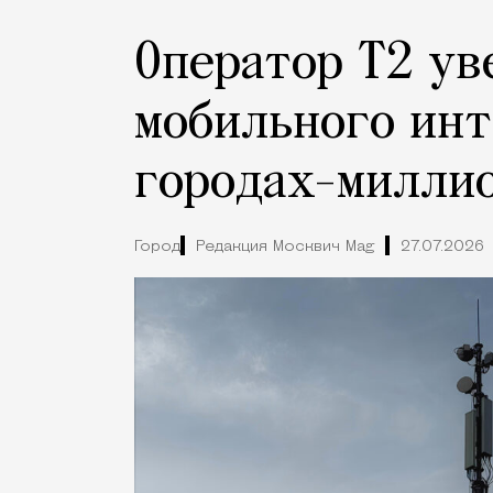
Оператор Т2 ув
мобильного инт
городах-милли
Город
Редакция Москвич Mag
27.07.2026