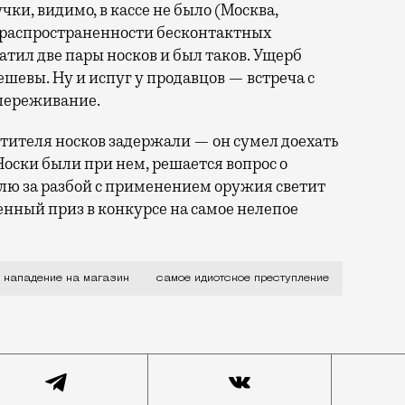
чки, видимо, в кассе не было (Москва,
о распространенности бесконтактных
тил две пары носков и был таков. Ущерб
шевы. Ну и испуг у продавцов — встреча с
 переживание.
итителя носков задержали — он сумел доехать
 Носки были при нем, решается вопрос о
лю за разбой с применением оружия светит
нный приз в конкурсе на самое нелепое
ступление уходящего года», кажется, найден. И, как 
нападение на магазин
самое идиотское преступление