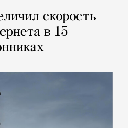
еличил скорость
ернета в 15
онниках