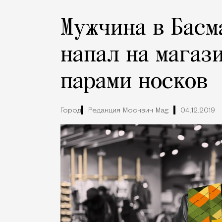
Мужчина в Басм
напал на магаз
парами носков
Город
Редакция Москвич Mag
04.12.2019