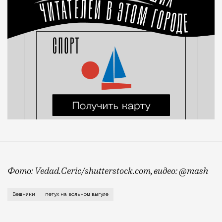
Фото: Vedad.Ceric/shutterstock.com, видео: @mash
Помните, мы писали про обезьянку в квартире на ули
Вешняки
петух на вольном выгуле