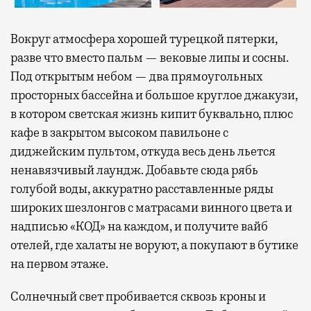
Вокруг атмосфера хорошей турецкой пятерки,
разве что вместо пальм — вековые липы и сосны.
Под открытым небом — два прямоугольных
просторных бассейна и большое круглое джакузи,
в котором светская жизнь кипит буквально, плюс
кафе в закрытом высоком павильоне с
диджейским пультом, откуда весь день льется
ненавязчивый лаундж. Добавьте сюда рябь
голубой воды, аккуратно расставленные ряды
широких шезлонгов с матрасами винного цвета и
надписью «КОД» на каждом, и получите вайб
отелей, где халаты не воруют, а покупают в бутике
на первом этаже.
Солнечный свет пробивается сквозь кроны и