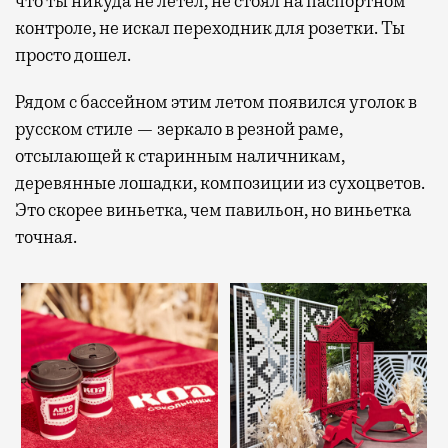
что ты никуда не летел, не стоял на паспортном
контроле, не искал переходник для розетки. Ты
просто дошел.
Рядом с бассейном этим летом появился уголок в
русском стиле — зеркало в резной раме,
отсылающей к старинным наличникам,
деревянные лошадки, композиции из сухоцветов.
Это скорее виньетка, чем павильон, но виньетка
точная.