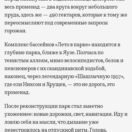
весь променад — два круга вокруг небольшого
пруда, здесь же — 490 гектаров, которые к тому же
переосмысляют под современные запросы
горожан.
Комплекс бассейнов «Лето в парке» находится в
глубине парка, ближе к Яузе. Полчаса по
тенистым аллеям, мимо велосипедистов, белок и
пенсионеров с их скандинавской ходьбой,
наконец, через легендарную «Шашлычную 1957»,
где ели Никсон и Хрущев, — это не дорога, это
променад.
После реконструкции парк стал заметно
ухоженнее: новые дорожки, свет, навигация. Иду и
ловлю себя на мысли, что дыхание уже
перестроилось на отпускной ритм. Голова,