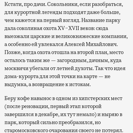
Кстати, про дачи. Сокольники, если разобраться,
для курортной легенды подходят даже больше,
чем кажется на первый взгляд. Название парку
дала соколиная охота XV−XVII веков: сюда
выезжали царские и великокняжеские компании,
а особенно ей увлекался Алексей Михайлович.
Позже, когда охота отошла на второй план, место
осталось таким же — загородным, дачным, куда
москвичи убегали от летней духоты. Так что идея
дома-курорта для этой точки на карте — не
выдумка, а возвращение к истокам.
Беру кофе навынос в одном из хипстерских мест
(после реновации, первый этап которой
завершился в декабре, их тут немало) и ныряю в
парк, который сильно преобразился, но
старомосковского очарования своего не потерял.