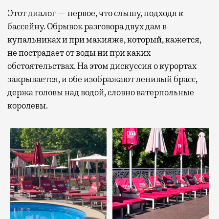
Этот диалог — первое, что слышу, подходя к
бассейну. Обрывок разговора двух дам в
купальниках и при макияже, который, кажется,
не пострадает от воды ни при каких
обстоятельствах. На этом дискуссия о курортах
закрывается, и обе изображают ленивый брасс,
держа головы над водой, словно ватерпольные
королевы.