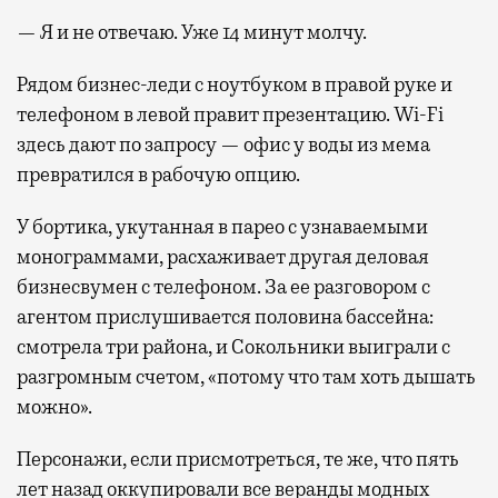
— Я и не отвечаю. Уже 14 минут молчу.
Рядом бизнес-леди с ноутбуком в правой руке и
телефоном в левой правит презентацию. Wi-Fi
здесь дают по запросу — офис у воды из мема
превратился в рабочую опцию.
У бортика, укутанная в парео с узнаваемыми
монограммами, расхаживает другая деловая
бизнесвумен с телефоном. За ее разговором с
агентом прислушивается половина бассейна:
смотрела три района, и Сокольники выиграли с
разгромным счетом, «потому что там хоть дышать
можно».
Персонажи, если присмотреться, те же, что пять
лет назад оккупировали все веранды модных