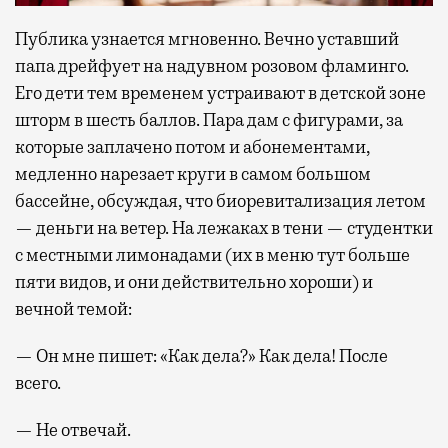
Публика узнается мгновенно. Вечно уставший
папа дрейфует на надувном розовом фламинго.
Его дети тем временем устраивают в детской зоне
шторм в шесть баллов. Пара дам с фигурами, за
которые заплачено потом и абонементами,
медленно нарезает круги в самом большом
бассейне, обсуждая, что биоревитализация летом
— деньги на ветер. На лежаках в тени — студентки
с местными лимонадами (их в меню тут больше
пяти видов, и они действительно хороши) и
вечной темой:
— Он мне пишет: «Как дела?» Как дела! После
всего.
— Не отвечай.