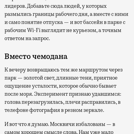
лидеров. Добавьте сюда людей, у которых
размылись границы рабочего дня, а вместе с ними
и само понятие отпуска — и вот бассейн в парке с
рабочим Wi-Fi выглядит не курьезом, а точным
ответом на запрос.
Вместо чемодана
К вечеру возвращаюсь тем же маршрутом через
парк — золотой свет, длинные тени, приятное
ощущение усталости, которое обычно бывает
после моря. Эксперимент признаю удавшимся:
голова перезагрузилась, плечи расправились, в
телефоне фотография в резном зеркале.
И вот что я думаю. Москвичи избалованы — в
самом хорошем смысле слова. Нам уже мало