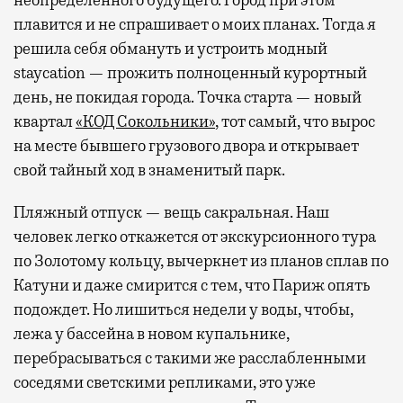
плавится и не спрашивает о моих планах. Тогда я
решила себя обмануть и устроить модный
staycation — прожить полноценный курортный
день, не покидая города. Точка старта — новый
квартал
«КОД Сокольники»
, тот самый, что вырос
на месте бывшего грузового двора и открывает
свой тайный ход в знаменитый парк.
Пляжный отпуск — вещь сакральная. Наш
человек легко откажется от экскурсионного тура
по Золотому кольцу, вычеркнет из планов сплав по
Катуни и даже смирится с тем, что Париж опять
подождет. Но лишиться недели у воды, чтобы,
лежа у бассейна в новом купальнике,
перебрасываться с такими же расслабленными
соседями светскими репликами, это уже