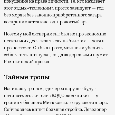
покушение на права личности. Те, кто называет
этот отдых «тюленьим», просто завидуют — год
без моря и без законно приобретенного загара
воспринимается как год, прожитый зря.
Поэтому мой эксперимент был не про экономию
нескольких десятков тысяч на билетах — хотя и
про нее тоже. Он был про то, можно ли убедить
себя, что ты в отпуске, когда за деревьями шумит
Ростокинский проезд.
Тайные тропы
Начинаю утро там, где через пару лет будут
начинать его жители «КОД Сокольники» — у
границы бывшего Митьковского грузового двора.
Сейчас здесь кипит большая стройка. Девелопер