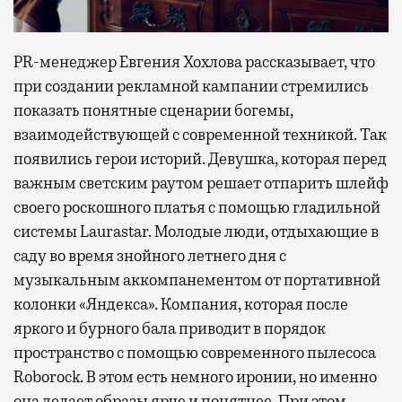
PR-менеджер Евгения Хохлова рассказывает, что
при создании рекламной кампании стремились
показать понятные сценарии богемы,
взаимодействующей с современной техникой. Так
появились герои историй. Девушка, которая перед
важным светским раутом решает отпарить шлейф
своего роскошного платья с помощью гладильной
системы Laurastar. Молодые люди, отдыхающие в
саду во время знойного летнего дня с
музыкальным аккомпанементом от портативной
колонки «Яндекса». Компания, которая после
яркого и бурного бала приводит в порядок
пространство с помощью современного пылесоса
Roborock. В этом есть немного иронии, но именно
она делает образы ярче и понятнее. При этом