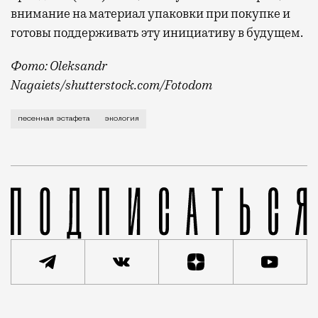
внимание на материал упаковки при покупке и
готовы поддерживать эту инициативу в будущем.
Фото:
Oleksandr
Nagaiets
/shutterstock.com/Fotodom
Экология в последние годы стала приоритетной тем
песенная эстафета
экология