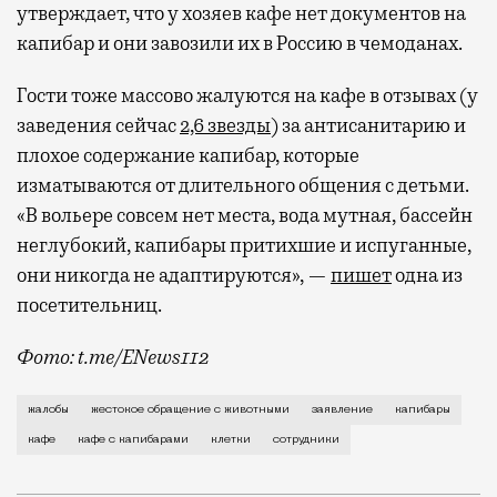
утверждает, что у хозяев кафе нет документов на
капибар и они завозили их в Россию в чемоданах.
Гости тоже массово жалуются на кафе в отзывах (у
заведения сейчас
2,6 звезды
) за антисанитарию и
плохое содержание капибар, которые
изматываются от длительного общения с детьми.
«В вольере совсем нет места, вода мутная, бассейн
неглубокий, капибары притихшие и испуганные,
они никогда не адаптируются», —
пишет
одна из
посетительниц.
Фото: t.me/ENews112
С момента открытия нового контактного кафе с капи
жалобы
жестокое обращение с животными
заявление
капибары
кафе
кафе с капибарами
клетки
сотрудники