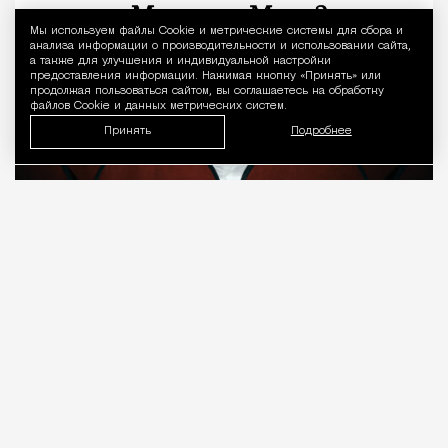
Мы используем файлы Сookie и метрические системы для сбора и
Уведомление 
анализа информации о производительности и использовании сайта,
а также для улучшения и индивидуальной настройки
предоставления информации. Нажимая кнопку «Принять» или
продолжая пользоваться сайтом, вы соглашаетесь на обработку
файлов Cookie и данных метрических систем.
Принять
Подробнее
08.08.2026
7 мин. чтения
О рождении за границей благодаря бабушке
Алисе Фрейндлих, о папе, который устраивал
трудотерапию, заставляя убирать за собаками на
улице, об изменениях в театре «На Страстном» и о
своем настоящем семейном кино.
ПРОДОЛЖЕНИЕ НИЖЕ