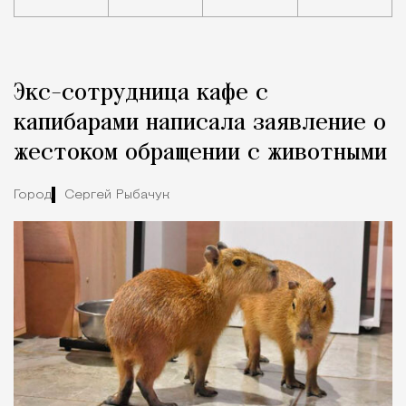
Реклама
Редакция Москвич Mag
Экс-сотрудница кафе с
Город
капибарами написала заявление о
жестоком обращении с животными
Город
Сергей Рыбачук