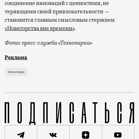
соединение инноваций с ценностями, не
теряющими своей привлекательности —
становится главным смысловым стержнем
«Новаторства вне времени»
.
Фото: пресс-служба «Технопарка»
Рекламные кампании техники редко выходят за рамк
Реклама
технопарк