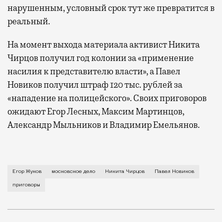
нарушенным, условный срок тут же превратится в
реальный.
На момент выхода материала активист Никита
Чирцов получил год колонии за «применение
насилия к представителю власти», а Павел
Новиков получил штраф 120 тыс. рублей за
«нападение на полицейского». Своих приговоров
ожидают Егор Лесных, Максим Мартинцов,
Александр Мыльников и Владимир Емельянов.
У Кунцевского суда на Ярцевской улице собралась б
Егор Жуков
московское дело
Никита Чирцов
Павел Новиков
приговоры