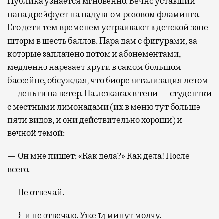
Публика узнается мгновенно. Вечно уставший
папа дрейфует на надувном розовом фламинго.
Его дети тем временем устраивают в детской зоне
шторм в шесть баллов. Пара дам с фигурами, за
которые заплачено потом и абонементами,
медленно нарезает круги в самом большом
бассейне, обсуждая, что биоревитализация летом
— деньги на ветер. На лежаках в тени — студентки
с местными лимонадами (их в меню тут больше
пяти видов, и они действительно хороши) и
вечной темой:
— Он мне пишет: «Как дела?» Как дела! После
всего.
— Не отвечай.
— Я и не отвечаю. Уже 14 минут молчу.