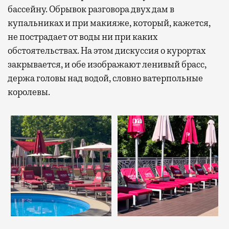
бассейну. Обрывок разговора двух дам в
купальниках и при макияже, который, кажется,
не пострадает от воды ни при каких
обстоятельствах. На этом дискуссия о курортах
закрывается, и обе изображают ленивый брасс,
держа головы над водой, словно ватерпольные
королевы.