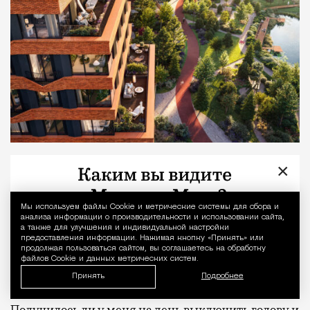
Хамовники или Патрики такой статус
×
зарабатывали годами (только теперь там тесно,
шумно и все давно поделено). У Сокольников та же
Мы используем файлы Сookie и метрические системы для сбора и
Уведомление 
сильная энергетика, соответственно, все шансы
анализа информации о производительности и использовании сайта,
а также для улучшения и индивидуальной настройки
заполучить славу одного из самых желанных
предоставления информации. Нажимая кнопку «Принять» или
продолжая пользоваться сайтом, вы соглашаетесь на обработку
районов Москвы. Только скученность им не
файлов Cookie и данных метрических систем.
грозит: места тут благодаря парку предостаточно.
Принять
Подробнее
Получилось ли у меня на день выключить голову и