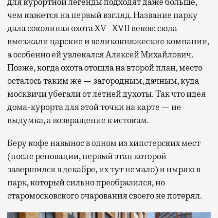
для курортной легенды подходят даже больше,
чем кажется на первый взгляд. Название парку
дала соколиная охота XV−XVII веков: сюда
выезжали царские и великокняжеские компании,
а особенно ей увлекался Алексей Михайлович.
Позже, когда охота отошла на второй план, место
осталось таким же — загородным, дачным, куда
москвичи убегали от летней духоты. Так что идея
дома-курорта для этой точки на карте — не
выдумка, а возвращение к истокам.
Беру кофе навынос в одном из хипстерских мест
(после реновации, первый этап которой
завершился в декабре, их тут немало) и ныряю в
парк, который сильно преобразился, но
старомосковского очарования своего не потерял.