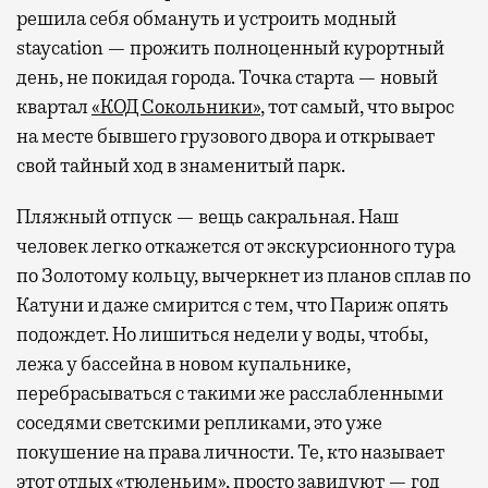
решила себя обмануть и устроить модный
staycation — прожить полноценный курортный
день, не покидая города. Точка старта — новый
квартал
«КОД Сокольники»
, тот самый, что вырос
на месте бывшего грузового двора и открывает
свой тайный ход в знаменитый парк.
Пляжный отпуск — вещь сакральная. Наш
человек легко откажется от экскурсионного тура
по Золотому кольцу, вычеркнет из планов сплав по
Катуни и даже смирится с тем, что Париж опять
подождет. Но лишиться недели у воды, чтобы,
лежа у бассейна в новом купальнике,
перебрасываться с такими же расслабленными
соседями светскими репликами, это уже
покушение на права личности. Те, кто называет
этот отдых «тюленьим», просто завидуют — год