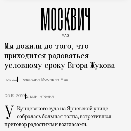
МОСКВИЧ
MAG
Введите ключевые слова для поиска статей
Мы дожили до того, что
приходится радоваться
условному сроку Егора Жукова
Город
Редакция Москвич Mag
06.12.2019
2 мин. чтения
У Кунцевского суда на Ярцевской улице
собралась большая толпа, встретившая
приговор радостными возгласами.