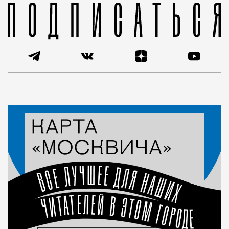
Статья
Редакция Москвич Mag
Город