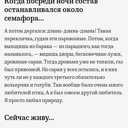
Когда посреди ночи состав
Бизнес-зал становится местом, где можно
останавливался около
провести переговоры, поработать или просто
семафора…
выпить кофе, наблюдая сквозь панорамные
окна за тем, как взлетают и садятся
А потом дергался: дзынь-дзынь-дзынь! Такая
самолеты. В Москве нет недостатка
перекличка, гудки эти паровозные. Потом, когда
в лаунжах. В аэропортах их обычно
выходишь из барака — из парадного, как тогда
несколько — в разных зонах воздушных
называлось, — видишь дворы, бесконечные лужи,
гаваней. На некоторых вокзалах — тоже.
дровяные сараи. Тогда дровами уже не топили, газ
Лаунжи доступны на Ленинградском,
был привозной. Но сараи у всех остались, и в них
Павелецком, Казанском, Ярославском
чуть ли не у каждого третьего обязательно
и Курском вокзалах.
Попасть в бизнес-залы
вольерчик и голуби. Там вообще было очень много
могут держатели карт Mir Supreme. Причем
любителей птиц. А я был совсем другой любитель.
не только в столице. Всего доступно более
Я просто любил природу.
1000 бизнес-залов по всему миру.
Сейчас живу…