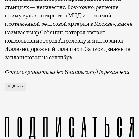
станциях — неизвестно. Возможно, решение
примут уже к открытию МЦД-4 — «самой
протяженной рельсовой артерии в Москве», как ее
называет мэр Собянин, которая свяжет
подмосковные город Апрелевку и микрорайон
Железнодорожный Балашихи. Запуск движения
запланирован на сентябрь.
Фото: скриншот видео Youtube.com/Не резиновая
Трек об «офигенных трех путях» представляет собой
МЦД-рэп