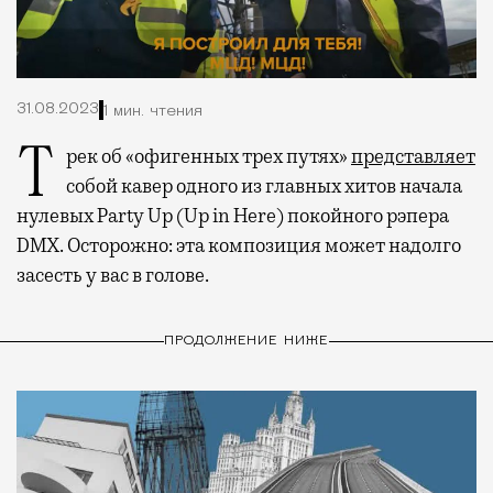
31.08.2023
1 мин. чтения
Трек об «офигенных трех путях»
представляет
собой кавер одного из главных хитов начала
нулевых Party Up (Up in Here) покойного рэпера
DMX. Осторожно: эта композиция может надолго
засесть у вас в голове.
ПРОДОЛЖЕНИЕ НИЖЕ