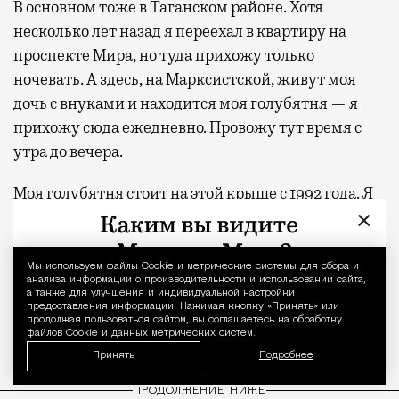
В основном тоже в Таганском районе. Хотя
несколько лет назад я переехал в квартиру на
проспекте Мира, но туда прихожу только
ночевать. А здесь, на Марксистской, живут моя
дочь с внуками и находится моя голубятня — я
прихожу сюда ежедневно. Провожу тут время с
утра до вечера.
Моя голубятня стоит на этой крыше с 1992 года. Я
×
целый день кручусь здесь с птицами и внуками.
Слежу за чердаком, делаю уборку. За голубями у
меня приглядывают ветеринары. Они приезжают
Мы используем файлы Сookie и метрические системы для сбора и
Уведомление 
анализа информации о производительности и использовании сайта,
практически каждый месяц, берут помет на
а также для улучшения и индивидуальной настройки
предоставления информации. Нажимая кнопку «Принять» или
анализ и проверяют птиц на бактериологические
продолжая пользоваться сайтом, вы соглашаетесь на обработку
заболевания, а также на вирусы.
файлов Cookie и данных метрических систем.
Принять
Подробнее
ПРОДОЛЖЕНИЕ НИЖЕ