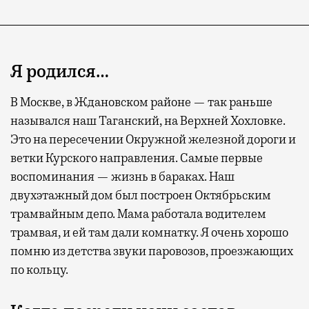
Я родился…
В Москве, в Ждановском районе — так раньше
назывался наш Таганский, на Верхней Хохловке.
Это на пересечении Окружной железной дороги и
Современный путешественник часто берет
ветки Курского направления. Самые первые
с собой не только чемодан, но и ноутбук.
воспоминания — жизнь в бараках. Наш
А ожидание рейса все чаще превращается
двухэтажный дом был построен Октябрьским
не в потерянное время, а в возможность
трамвайным депо. Мама работала водителем
спокойно закончить дела или спланировать
трамвая, и ей там дали комнатку. Я очень хорошо
активности в путешествии, например
помню из детства звуки паровозов, проезжающих
забронировать нужные билеты и рестораны.
по кольцу.