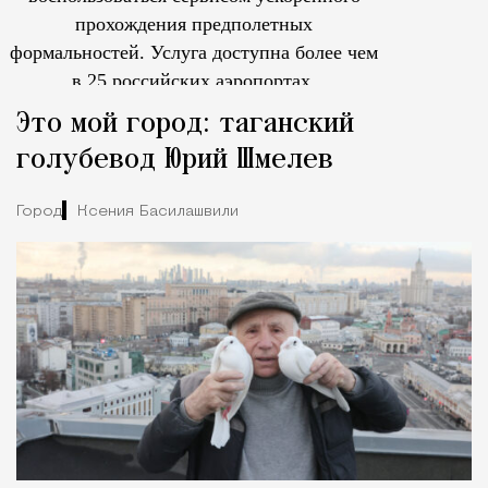
прохождения предполетных
формальностей.
Услуга доступна более чем
в 25 российских аэропортах.
Tcпециальный проектКаждый москвич знает — отпуск нач
Это мой город: таганский
голубевод Юрий Шмелев
Город
Ксения Басилашвили