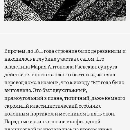
Впрочем, до 1811 года строение было деревянным и
находилось в глубине участка с садом. Его
владелица Мария Антоновна Раевская, супруга
действительного статского советника, затеяла
перевод дома в камень, что к исходу 1811 года было
выполнено. Это был двухэтажный,
прямоугольный в плане, типичный, даже немного
скромный классицистический особняк с
колонным портиком и мезонином в пять окон.
Парадные и жилые покои с анфиладной
планировкой располагались на втором этаже.