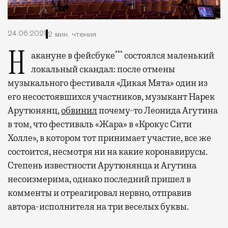
24.06.2021
2 мин. чтения
***
Накануне в фейсбуке
состоялся маленький
локальный скандал: после отмены
музыкального фестиваля «Дикая Мята» один из
его несостоявшихся участников, музыкант Нарек
Арутюнянц,
обвинил
почему-то Леонида Агутина
в том, что фестиваль «Жара» в «Крокус Сити
Холле», в котором тот принимает участие, все же
состоится, несмотря ни на какие коронавирусы.
Степень известности Арутюнянца и Агутина
несоизмерима, однако последний пришел в
комменты и отреагировал нервно, отправив
автора-исполнителя на три веселых буквы.