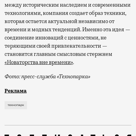
между историческим наследием и современными
технологиями, компания создает образ техники,
которая остается актуальной независимо от
времени и модных тенденций. Именно эта идея —
соединение инноваций с ценностями, не
теряющими своей привлекательности —
становится главным смысловым стержнем
«Новаторства вне времени»
.
Фото: пресс-служба «Технопарка»
Рекламные кампании техники редко выходят за рамк
Реклама
технопарк