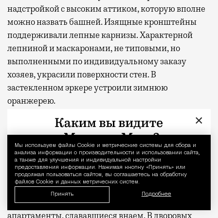
надстройкой с высоким аттиком, которую вполне
можно назвать башней. Изящные кронштейны
поддерживали лепные карнизы. Характерной
лепниной и маскаронами, не типовыми, но
выполненными по индивидуальному заказу
хозяев, украсили поверхности стен. В
застекленном эркере устроили зимнюю
оранжерею.
×
Автор проекта отвечал и за интерьер, также
обильно декорированный лепниной, мозаикой и
Мы используем файлы Сookie и метрические системы для сбора и
Уведомление 
витражами. Дом Циммерманов был оснащен
анализа информации о производительности и использовании сайта,
а также для улучшения и индивидуальной настройки
водяным отоплением. На первом этаже
предоставления информации. Нажимая кнопку «Принять» или
предусмотрели прачечную, кухню и даже
продолжая пользоваться сайтом, вы соглашаетесь на обработку
файлов Cookie и данных метрических систем.
фотографическую комнату. Хозяева занимали
Принять
Подробнее
второй этаж и антресоль. В третьем находились
апартаменты, сдававшиеся внаем. В дворовых