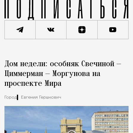
Реклама
Редакция Москвич Mag
Дом недели: особняк Свечиной —
Город
Циммерман — Моргунова на
проспекте Мира
Город
Евгения Гершкович