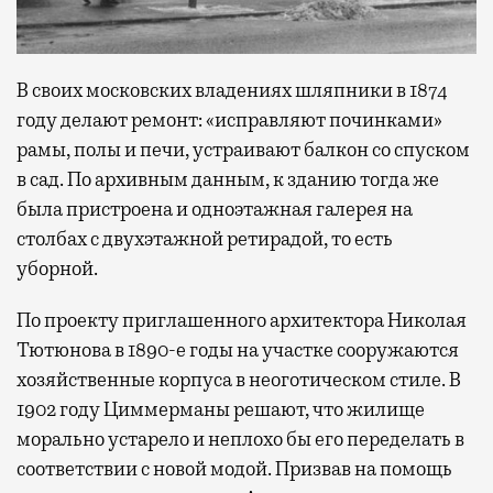
В своих московских владениях шляпники в 1874
году делают ремонт: «исправляют починками»
рамы, полы и печи, устраивают балкон со спуском
в сад. По архивным данным, к зданию тогда же
была пристроена и одноэтажная галерея на
столбах с двухэтажной ретирадой, то есть
уборной.
По проекту приглашенного архитектора Николая
Тютюнова в 1890-е годы на участке сооружаются
хозяйственные корпуса в неоготическом стиле. В
1902 году Циммерманы решают, что жилище
морально устарело и неплохо бы его переделать в
соответствии с новой модой. Призвав на помощь