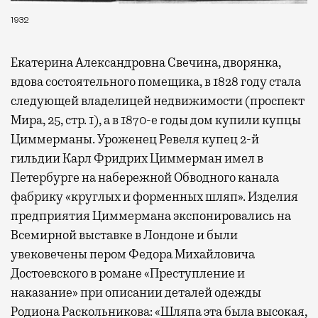
1932
Екатерина Александровна Свечина, дворянка,
вдова состоятельного помещика, в 1828 году стала
следующей владелицей недвижимости (проспект
Мира, 25, стр. 1), а в 1870-е годы дом купили купцы
Циммерманы. Уроженец Ревеля купец 2-й
гильдии Карл Фридрих Циммерман имел в
Петербурге на набережной Обводного канала
фабрику «круглых и форменных шляп». Изделия
предприятия Циммермана экспонировались на
Всемирной выставке в Лондоне и были
увековечены пером Федора Михайловича
Достоевского в романе «Преступление и
наказание» при описании деталей одежды
Родиона Раскольникова: «Шляпа эта была высокая,