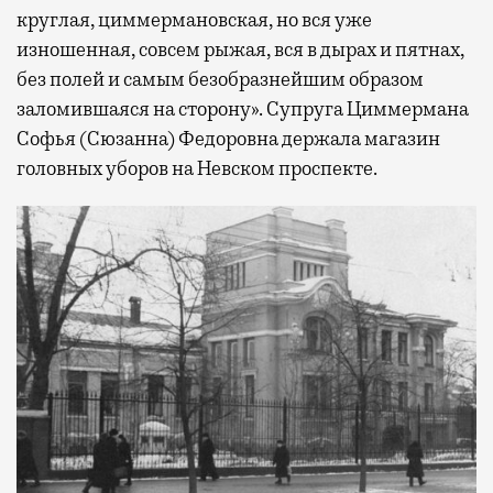
круглая, циммермановская, но вся уже
изношенная, совсем рыжая, вся в дырах и пятнах,
без полей и самым безобразнейшим образом
заломившаяся на сторону». Супруга Циммермана
Софья (Сюзанна) Федоровна держала магазин
головных уборов на Невском проспекте.