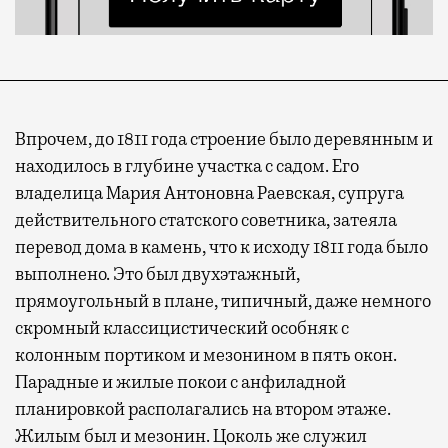
Впрочем, до 1811 года строение было деревянным и
находилось в глубине участка с садом. Его
владелица Мария Антоновна Раевская, супруга
действительного статского советника, затеяла
перевод дома в камень, что к исходу 1811 года было
выполнено. Это был двухэтажный,
Современный путешественник часто берет
прямоугольный в плане, типичный, даже немного
с собой не только чемодан, но и ноутбук.
скромный классицистический особняк с
А ожидание рейса все чаще превращается
колонным портиком и мезонином в пять окон.
не в потерянное время, а в возможность
Парадные и жилые покои с анфиладной
спокойно закончить дела или спланировать
планировкой располагались на втором этаже.
активности в путешествии, например
Жилым был и мезонин. Цоколь же служил
забронировать нужные билеты и рестораны.