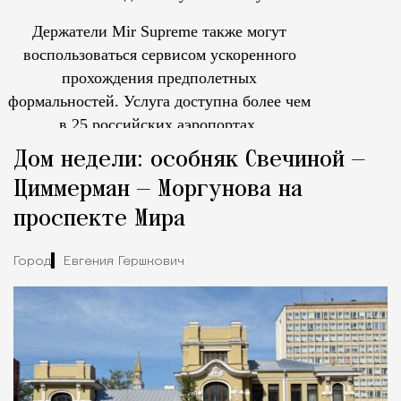
Держатели Mir Supreme также могут
воспользоваться сервисом ускоренного
прохождения предполетных
формальностей.
Услуга доступна более чем
в 25 российских аэропортах.
Tcпециальный проектКаждый москвич знает — отпуск нач
Дом недели: особняк Свечиной —
Циммерман — Моргунова на
проспекте Мира
Город
Евгения Гершкович