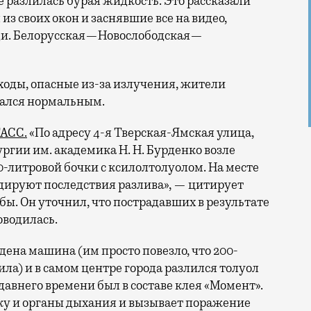
 разлилась бурая жидкость. Это рассказали
з своих окон и заснявшие все на видео,
еди. Белорусская—Новослободская—
ходы, опасные из-за излучения, жители
зался нормальным.
АСС.
«По адресу 4-я Тверская-Ямская улица,
ргии им. академика Н. Н. Бурденко возле
-литровой бочки с ксилолтолуолом. На месте
дируют последствия разлива», — цитирует
бы. Он уточнил, что пострадавших в результате
оводилась.
дена машина (им просто повезло, что 200-
ла) и в самом центре города разлился толуол
давнего времени был в составе клея «Момент».
жу и органы дыхания и вызывает поражение