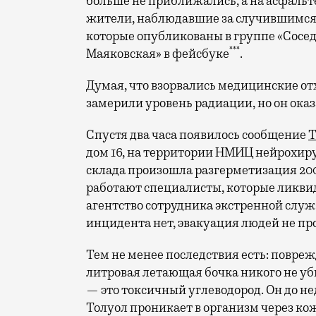
больше не приближались, а на асфальте
жители, наблюдавшие за случившимся и
которые опубликованы в группе «Сос
***
Маяковская» в фейсбуке
.
Думая, что взорвались медицинские от
замерили уровень радиации, но он ока
Спустя два часа появилось сообщение
Т
дом 16, на территории НМИЦ нейрохиру
склада произошла разгерметизация 200
работают специалисты, которые ликви
агентство сотрудника экстренной служ
инцидента нет, эвакуация людей не пр
Тем не менее последствия есть: повреж
литровая летающая бочка никого не уби
— это токсичный углеводород. Он до не
Толуол проникает в организм через ко