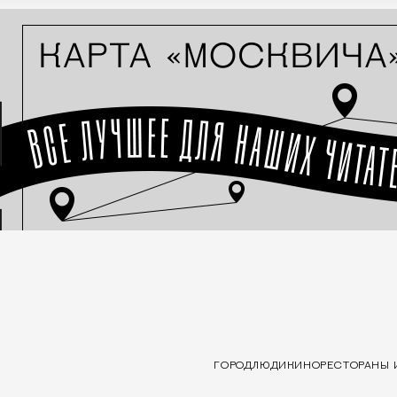
ГОРОД
ЛЮДИ
КИНО
РЕСТОРАНЫ 