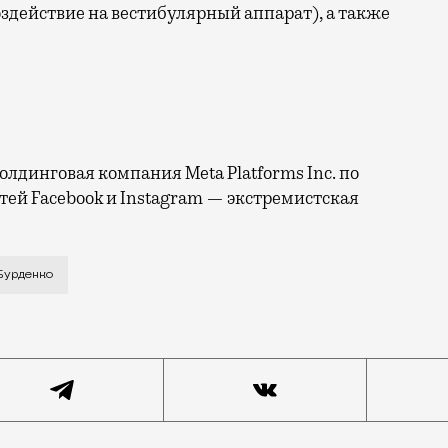
здействие на вестибулярный аппарат), а также
лдинговая компания Meta Platforms Inc. по
тей Facebook и Instagram — экстремистская
м. академика Н. Н. Бурденко по адресу 4-я Тверская
 Бурденко