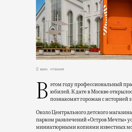
2 мин. чтения
В этом году профессиональный праздник День строителя отмечает 70-летний
юбилей. К дате в Москве открыло
познакомят горожан с историей 
Около Центрального детского магазина 
парком развлечений «Остров Мечты» у
миниатюрными копиями известных мос