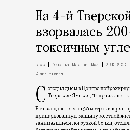
На 4-й Тверско
взорвалась 200
токсичным угл
Город
Редакция Москвич Mag
23.10.2020
2 мин. чтения
Сегодня днем в Центре нейрохирургии им. академика Н. Н. Бурденко по адресу 4-я
Тверская-Ямская, 16, произошел в
Бочка подлетела на 30 метров вверх и 
припаркованную машину местной жите
занимавшиеся погрузкой бочки, отошли