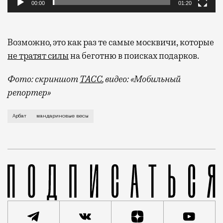
00:00
01:20
Возможно, это как раз те самые москвичи, которые
не тратят силы
на беготню в поисках подарков.
Фото: скриншот
ТАСС
, видео: «Мобильный
репортер»
Таким образом в отсутствие снега нам пытаются соз
Арбат
мандариновые весы