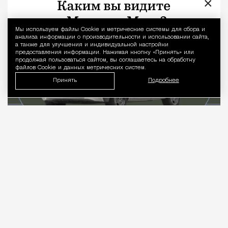
×
Люди
Дмитрий Леонтьев
Мы используем файлы Сookie и метрические системы для сбора и
Уведомление 
анализа информации о производительности и использовании сайта,
а также для улучшения и индивидуальной настройки
предоставления информации. Нажимая кнопку «Принять» или
продолжая пользоваться сайтом, вы соглашаетесь на обработку
файлов Cookie и данных метрических систем.
Принять
Подробнее
07.08.2026
4 мин. чтения
Когда слышишь про отечественный
электромобиль, в голове сразу всплывает
смутный образ концепта, который вот‑вот поедет,
но пока стоит на стенде и мигает лампочками.
Рынок не ждет вдохновения, он требует колес,