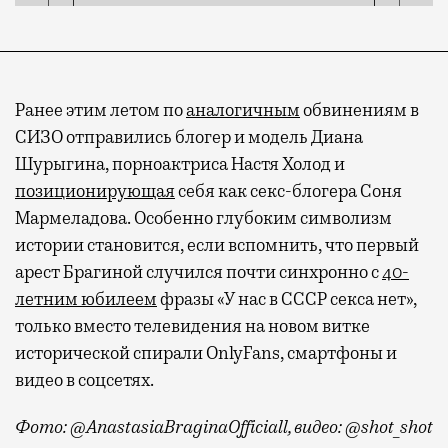
Ранее этим летом по
аналогичным
обвинениям в
СИЗО отправились блогер и модель Диана
Шурыгина, порноактриса Настя Холод и
позиционирующая
себя как секс-блогера Соня
Мармеладова. Особенно глубоким символизм
истории становится, если вспомнить, что первый
арест Брагиной случился почти синхронно с
40-
летним юбилеем
фразы «У нас в СССР секса нет»,
только вместо телевидения на новом витке
исторической спирали OnlyFans, смартфоны и
видео в соцсетях.
Фото: @AnastasiaBraginaOfficiall, видео: @shot_shot