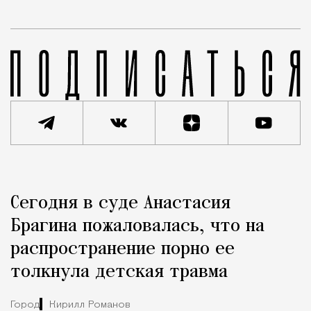
Реклама
Редакция Москвич Mag
Сегодня в суде Анастасия
Город
Брагина пожаловалась, что на
распространение порно ее
толкнула детская травма
Город
Кирилл Романов