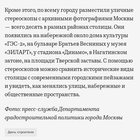
Кроме этого, по всему городу разместили уличные
стереоскопы с архивными фотографиями Москвы
— всего десять в разных районах столицы. Они
появились на набережной около дома культуры
«ГЭС-2», на бульваре Братьев Весниных у музея
«ЗИЛАРТ», у стадиона «Динамо», в Нагатинском
затоне, на площади Тверской заставы. С помощью
стереоскопов можно сравнить исторические виды
столицы с современными городскими пейзажами
и увидеть, как менялись улицы, набережные и
общественные пространства.
Фото: пресс-служба Департамента
градостроительной политики города Москвы
В этом году профессиональный праздник День строи
День строителя