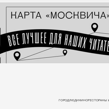
ГОРОД
ЛЮДИ
КИНО
РЕСТОРАНЫ 