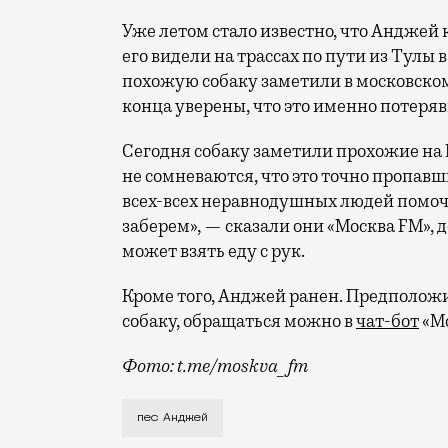
Уже летом стало известно, что Анджей 
его видели на трассах по пути из Тулы в
похожую собаку заметили в московском
конца уверены, что это именно потеря
Сегодня собаку заметили прохожие на
не сомневаются, что это точно пропав
всех-всех неравнодушных людей помочь
заберем», — сказали они «Москва FM», 
может взять еду с рук.
Кроме того, Анджей ранен. Предположи
собаку, обращаться можно в
чат-бот
«Мо
Фото: t.me/moskva_fm
Пес Анджей редкой для России породы (п
пес Анджей