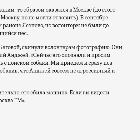
каким-то образом оказался в Москве (до этого
 Москву, но не могли отловить). В сентябре
 районе Ясенево, но волонтеры не были до
вшийся пес.
 Беговой, скинули волонтерам фотографию. Они
ший Анджей. «Сейчас его опознали и просим
 с поиском собаки. Мы приедем и сразу пса
добавив, что Анджей совсем не агрессивный и
тельно, его сбила машина.
Если вы видели
сква FM».
ольская подгалянская овчарка), так что его легко узн