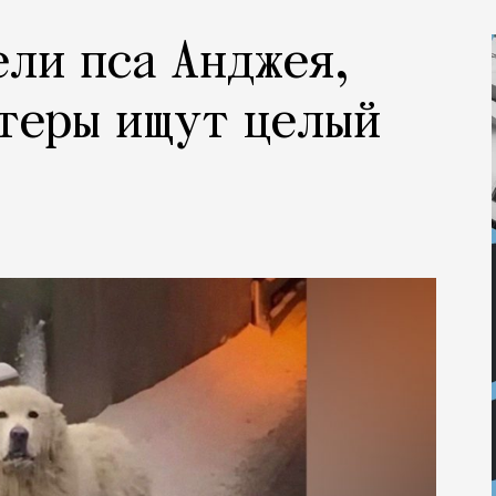
ели пса Анджея,
теры ищут целый