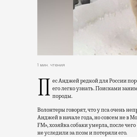
1 мин. чтения
Пес Анджей редкой для России породы (польская подгалянская овчарка), так что
его легко узнать. Поисками зани
породы.
Волонтеры говорят, что у пса очень неп
Анджей в начале года, но совсем не в М
FM», хозяйка собаки умерла, после чего
не уследили за псом и потеряли его.