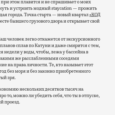
 при этом плавится и не спрашивает о моих
ануть и устроить модный staycation — прожить
ая города. Точка старта — новый квартал
«КОД
 месте бывшего грузового двора и открывает свой
аш человек легко откажется от экскурсионного
 планов сплав по Катуни и даже смирится с тем,
 недели у воды, чтобы, лежа у бассейна в
 такими же расслабленными соседями
е на права личности. Те, кто называет этот
год без моря и без законно приобретенного
ый зря.
кономию нескольких десятков тысяч на
ро то, можно ли убедить себя, что ты в отпуске,
й проезд.