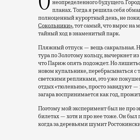
Отпуск в этом году у меня кочует: сначала переехал на август, потом в область
неопределенного будущего. Город
планах. Тогда я решила себя обм
полноценный курортный день, не покид
Сокольники»
, тот самый, что вырос на
тайный ход в знаменитый парк.
Пляжный отпуск — вещь сакральная. Н
тура по Золотому кольцу, вычеркнет из
что Париж опять подождет. Но лишиться
новом купальнике, перебрасываться с
светскими репликами, это уже покушени
отдых «тюленьим», просто завидуют — 
загара воспринимается как год, прожит
Поэтому мой эксперимент был не про э
билетах — хотя и про нее тоже. Он был п
когда за деревьями шумит Ростокински