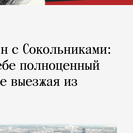
н с Сокольниками:
ебе полноценный
не выезжая из