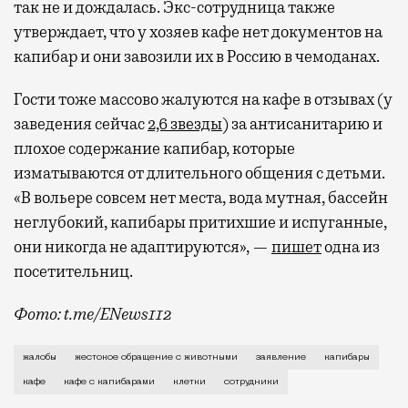
так не и дождалась. Экс-сотрудница также
утверждает, что у хозяев кафе нет документов на
капибар и они завозили их в Россию в чемоданах.
Гости тоже массово жалуются на кафе в отзывах (у
заведения сейчас
2,6 звезды
) за антисанитарию и
плохое содержание капибар, которые
изматываются от длительного общения с детьми.
«В вольере совсем нет места, вода мутная, бассейн
неглубокий, капибары притихшие и испуганные,
они никогда не адаптируются», —
пишет
одна из
посетительниц.
Фото: t.me/ENews112
С момента открытия нового контактного кафе с капи
жалобы
жестокое обращение с животными
заявление
капибары
кафе
кафе с капибарами
клетки
сотрудники