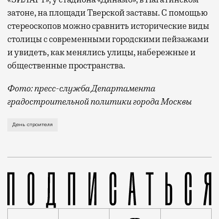
затоне, на площади Тверской заставы. С помощью
стереоскопов можно сравнить исторические виды
столицы с современными городскими пейзажами
и увидеть, как менялись улицы, набережные и
общественные пространства.
Фото: пресс-служба Департамента
градостроительной политики города Москвы
В этом году профессиональный праздник День строи
День строителя