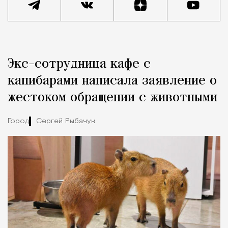
Реклама
Редакция Москвич Mag
Экс-сотрудница кафе с
Город
капибарами написала заявление о
жестоком обращении с животными
Город
Сергей Рыбачук