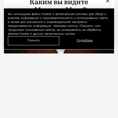
×
Мы используем файлы Сookie и метрические системы для сбора и
Уведомление 
анализа информации о производительности и использовании сайта,
а также для улучшения и индивидуальной настройки
предоставления информации. Нажимая кнопку «Принять» или
продолжая пользоваться сайтом, вы соглашаетесь на обработку
файлов Cookie и данных метрических систем.
Принять
Подробнее
08.08.2026
7 мин. чтения
О рождении за границей благодаря бабушке
Алисе Фрейндлих, о папе, который устраивал
трудотерапию, заставляя убирать за собаками на
улице, об изменениях в театре «На Страстном» и о
своем настоящем семейном кино.