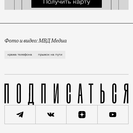
Фото и видео: МВД Медиа
Парень нарушил и закон, и элементарную технику бе
кража телефона
прыжок на пути