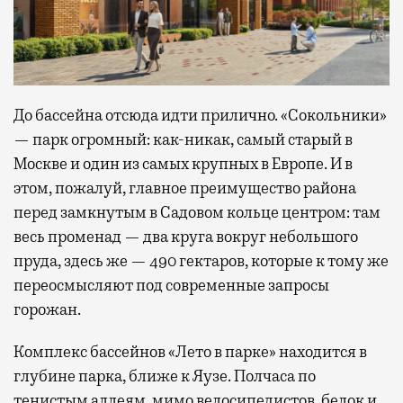
До бассейна отсюда идти прилично. «Сокольники»
— парк огромный: как-никак, самый старый в
Москве и один из самых крупных в Европе. И в
этом, пожалуй, главное преимущество района
перед замкнутым в Садовом кольце центром: там
весь променад — два круга вокруг небольшого
пруда, здесь же — 490 гектаров, которые к тому же
переосмысляют под современные запросы
горожан.
Комплекс бассейнов «Лето в парке» находится в
глубине парка, ближе к Яузе. Полчаса по
тенистым аллеям, мимо велосипедистов, белок и