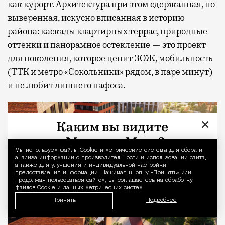
как курорт. Архитектура при этом сдержанная, но
выверенная, искусно вписанная в историю
района: каскады квартирных террас, природные
оттенки и панорамное остекление — это проект
для поколения, которое ценит ЗОЖ, мобильность
(ТТК и метро «Сокольники» рядом, в паре минут)
и не любит лишнего пафоса.
×
Мы используем файлы Сookie и метрические системы для сбора и
Уведомление 
анализа информации о производительности и использовании сайта,
а также для улучшения и индивидуальной настройки
предоставления информации. Нажимая кнопку «Принять» или
продолжая пользоваться сайтом, вы соглашаетесь на обработку
файлов Cookie и данных метрических систем.
Принять
Подробнее