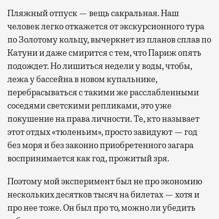
Пляжный отпуск — вещь сакральная. Наш
человек легко откажется от экскурсионного тура
по Золотому кольцу, вычеркнет из планов сплав по
Катуни и даже смирится с тем, что Париж опять
подождет. Но лишиться недели у воды, чтобы,
лежа у бассейна в новом купальнике,
перебрасываться с такими же расслабленными
соседями светскими репликами, это уже
покушение на права личности. Те, кто называет
этот отдых «тюленьим», просто завидуют — год
без моря и без законно приобретенного загара
воспринимается как год, прожитый зря.
Поэтому мой эксперимент был не про экономию
нескольких десятков тысяч на билетах — хотя и
про нее тоже. Он был про то, можно ли убедить