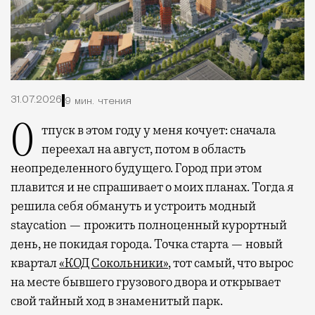
31.07.2026
9 мин. чтения
Отпуск в этом году у меня кочует: сначала
переехал на август, потом в область
неопределенного будущего. Город при этом
плавится и не спрашивает о моих планах. Тогда я
решила себя обмануть и устроить модный
staycation — прожить полноценный курортный
день, не покидая города. Точка старта — новый
квартал
«КОД Сокольники»
, тот самый, что вырос
на месте бывшего грузового двора и открывает
свой тайный ход в знаменитый парк.