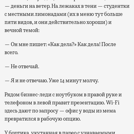
— деньги на ветер. На лежаках в тени — студентки
с местными лимонадами (их в меню тут больше
пяти видов, и они действительно хороши) и
вечной темой:
— Он мне пишет: «Как дела?» Как дела! После
всего.
— Не отвечай.
— Я и не отвечаю. Уже 14 минут молчу.
Рядом бизнес-леди с ноутбуком в правой руке и
телефоном в левой правит презентацию. Wi-Fi
здесь дают по запросу — офис у воды из мема
превратился в рабочую опцию.
У бортика, укутанная в парео с узнаваемыми