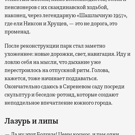
пенсионеров с их скандинавской ходьбой,
наконец, через легендарную «Шашлычную 1957»,
где ели Никсон и Хрущев, — это не дорога, это
променад.
После реконструкции парк стал заметно
ухоженнее: новые дорожки, свет, навигация. Иду и
ловлю себя на мысли, что дыхание уже
перестроилось на отпускной ритм. Голова,
кажется, тоже начинает поддаваться.
Окончательно сдаюсь в Сиреневом саду посреди
скульптур и беседок-ротонд, которые создают
неподдельное впечатление южного города.
Лазурь и липы
— Да ну этот Бодрум! Цены космос, и там одни