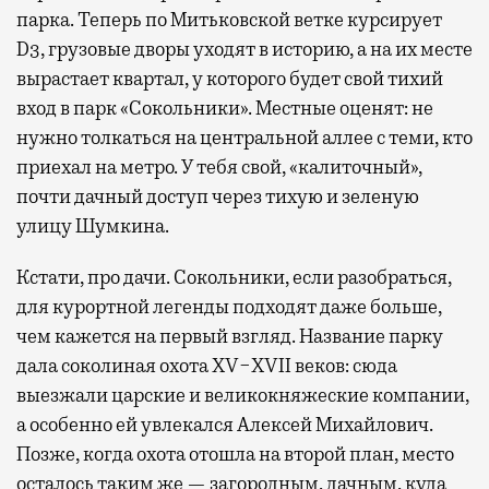
парка. Теперь по Митьковской ветке курсирует
D3, грузовые дворы уходят в историю, а на их месте
вырастает квартал, у которого будет свой тихий
вход в парк «Сокольники». Местные оценят: не
нужно толкаться на центральной аллее с теми, кто
приехал на метро. У тебя свой, «калиточный»,
почти дачный доступ через тихую и зеленую
улицу Шумкина.
Кстати, про дачи. Сокольники, если разобраться,
для курортной легенды подходят даже больше,
чем кажется на первый взгляд. Название парку
дала соколиная охота XV−XVII веков: сюда
выезжали царские и великокняжеские компании,
а особенно ей увлекался Алексей Михайлович.
Позже, когда охота отошла на второй план, место
осталось таким же — загородным, дачным, куда