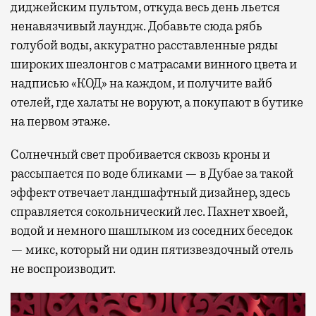
диджейским пультом, откуда весь день льется
ненавязчивый лаундж. Добавьте сюда рябь
голубой воды, аккуратно расставленные ряды
широких шезлонгов с матрасами винного цвета и
надписью «КОД» на каждом, и получите вайб
отелей, где халаты не воруют, а покупают в бутике
на первом этаже.
Солнечный свет пробивается сквозь кроны и
рассыпается по воде бликами — в Дубае за такой
эффект отвечает ландшафтный дизайнер, здесь
справляется сокольнический лес. Пахнет хвоей,
водой и немного шашлыком из соседних беседок
— микс, который ни один пятизвездочный отель
не воспроизводит.