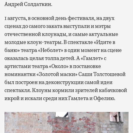
Андрей Солдаткин.
1 августа, в основной день фестиваля, на двух
сценах до самого заката выступали и мэтры
отечественной клоунады, и самые актуальные
молодые клоун-театры. В спектакле «Идите в
баню» театра «Неболет» в один момент на сцене
оказалась целая толпа детей. А «Гамлет» с
артистами театра «Около» в постановке
номинантки «Золотой маски» Саши Толстошевой
был построен на деконструкции самой идеи
спектакля. Клоуны кормили зрителей кабачковой
икрой и искали среди них Гамлета и Офелию.