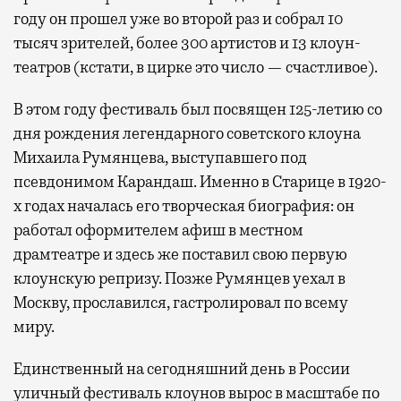
году он прошел уже во второй раз и собрал 10
тысяч зрителей, более 300 артистов и 13 клоун-
театров (кстати, в цирке это число — счастливое).
В этом году фестиваль был посвящен 125-летию со
дня рождения легендарного советского клоуна
Михаила Румянцева, выступавшего под
псевдонимом Карандаш. Именно в Старице в 1920-
х годах началась его творческая биография: он
работал оформителем афиш в местном
драмтеатре и здесь же поставил свою первую
клоунскую репризу. Позже Румянцев уехал в
Москву, прославился, гастролировал по всему
миру.
Единственный на сегодняшний день в России
уличный фестиваль клоунов вырос в масштабе по