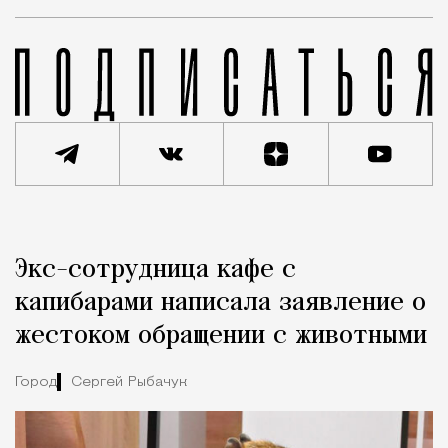
Реклама
Редакция Москвич Mag
Экс-сотрудница кафе с
Город
капибарами написала заявление о
жестоком обращении с животными
Город
Сергей Рыбачук