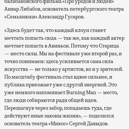
балабановского фильма «Про уродов и людей»
Анвар Либабов, основатель петербургского театра
«Семьянюки» Александр Гусаров.
«Здесь будет так, что каждый клоун станет
мечтать попасть сюда — так же, как каждый актер
мечтает попасть в Авиньон. Потому что Старица
— место силы. Мы на фестивале уже второй раз, и
точно понимаем: здесь усиливается сама сила
искусства — не только у артистов, но и у зрителей.
По масштабу фестиваль стал вдвое сильнее, и
публика приезжает уже с другой энергией. Это
уже немного напоминает Burning Man — место,
где люди собираются ради общей идеи.
Перешагнув через забор, попадаешь туда, где
действуют иные законы жизни», — поделился
основатель театра «Микос» Сергей Давыдов.