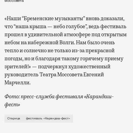
Моссовета
«Наши “Бременские музыканты” вновь доказали,
что “наша крыша — небо голубое”, ведь фестиваль
прошел в удивительной атмосфере под открытым
небом на набережной Волги. Нам было очень
тепло и солнечно не только из-за прекрасной
погоды, но и благодаря такому горячему приему
зрителей!» — подчеркнул художественный
руководитель Театра Моссовета Евгений
Марчелли.
Фото: пресс-служба фестиваля «Карандаш-
фест»
В минувший уикенд маленькая Старица в Тверской об
Старица
фестиваль «Карандаш-фест»