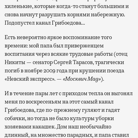
хиленькие, которые когда-то станут большими и
снова начнут разрушать корнями набережную.
Подопустел канал Грибоедова…
Есть невероятно яркое воспоминание того
времени: мой папа был приверженцем
воспитания через всякие трудовые работы (отец
Никиты — сенатор Сергей Тарасов, трагически
погиб в ноябре 2009 года при крушении поезда
«Невский экспресс». —
«Москвич Mag»
).
И в течение пары лет с приходом тепла он выгонял
меня по воскресеньям на этот самый канал
Грибоедова, где по-прежнему гуляют и гадят
собачки, но тогда не было культуры уборки
хозяевами какашек. Дом наш необычайно
длинный, на множество парадных, и папа ставил