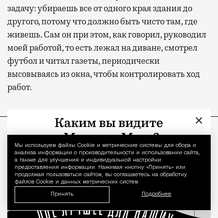
задачу: убираешь все от одного края здания до
другого, потому что должно быть чисто там, где
живешь. Сам он при этом, как говорил, руководил
моей работой, то есть лежал на диване, смотрел
футбол и читал газеты, периодически
высовываясь из окна, чтобы контролировать ход
работ.
×
ПРОДОЛЖЕНИЕ НИЖЕ
Мы используем файлы Сookie и метрические системы для сбора и
Уведомление 
анализа информации о производительности и использовании сайта,
а также для улучшения и индивидуальной настройки
предоставления информации. Нажимая кнопку «Принять» или
продолжая пользоваться сайтом, вы соглашаетесь на обработку
файлов Cookie и данных метрических систем.
Принять
Подробнее