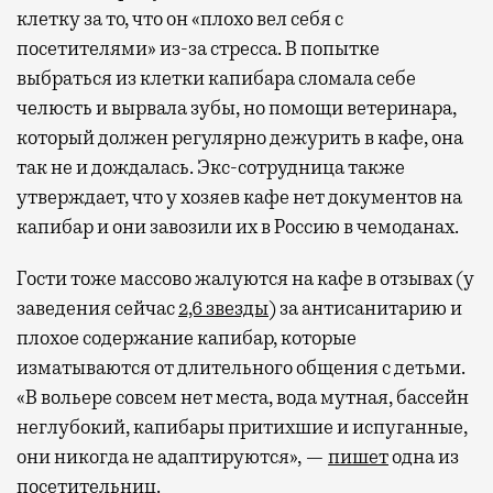
клетку за то, что он «плохо вел себя с
посетителями» из-за стресса. В попытке
выбраться из клетки капибара сломала себе
челюсть и вырвала зубы, но помощи ветеринара,
который должен регулярно дежурить в кафе, она
так не и дождалась. Экс-сотрудница также
утверждает, что у хозяев кафе нет документов на
капибар и они завозили их в Россию в чемоданах.
Гости тоже массово жалуются на кафе в отзывах (у
заведения сейчас
2,6 звезды
) за антисанитарию и
плохое содержание капибар, которые
изматываются от длительного общения с детьми.
«В вольере совсем нет места, вода мутная, бассейн
неглубокий, капибары притихшие и испуганные,
они никогда не адаптируются», —
пишет
одна из
посетительниц.