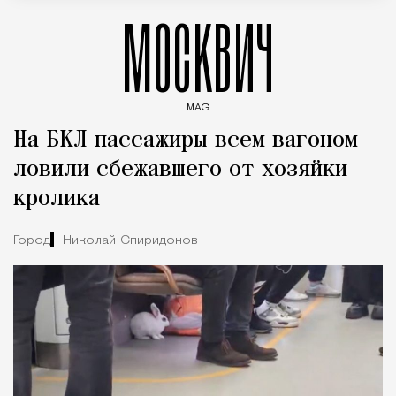
МОСКВИЧ
MAG
Введите ключевые слова для поиска статей
На БКЛ пассажиры всем вагоном
ловили сбежавшего от хозяйки
кролика
Город
Николай Спиридонов