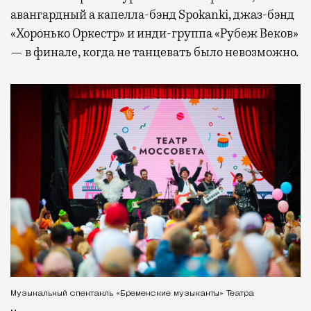
авангардный а капелла-бэнд Spokanki, джаз-бэнд
«Хоронько Оркестр» и инди-группа «Рубеж Веков»
— в финале, когда не танцевать было невозможно.
Музыкальный спектакль «Бременские музыканты» Театра